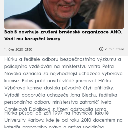
Babiš navrhuje zrušení brněnské organizace ANO.
Vadí mu korupční kauzy
6 min čtení
11. čvn 2020, 21:30
Hůrku a ředitele odboru bezpečnostního výzkumu a
policejního vzdělávání na ministerstvu vnitra Petra
Nováka označila za nejvhodnější uchazeče výběrová
komise. Babiš poté navrhl vládě jmenovat Hůrku.
Výběrová komise dostala původně čtyři přihlášky.
Vyřadit doporučila uchazeče Jana Blechu, ředitelka
personálního odboru ministerstva zahraničí Iveta
Chmielová Dalajková z řízení odstoupila sama.
Hůrka působí od září 1997 na Právnické fakultě
Univerzity Karlovy, kde je od roku 2010 docentem na
katedře pracovního práva a práva sociálního