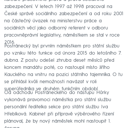
zabezpečení. V letech 1997 až 1998 pracoval na
České správě sociálního zabezpečení a od roku 2001
na částečný úvazek na ministerstvu práce a
sociálních věcí jako odborný referent v odboru
pracovněprávní legislativy, náměstkem se stal v roce
2016.
Postránecký byl prvním náměstkem pro státní službu
po vzniku této funkce od února 2015 do letošního 7.
dubna. Z postu odešel zhruba deset měsíců před
koncem mandátu poté, co nastoupil místo Jiřího
Kauckého na vnitru na pozici státního tajemníka. O tu
se přihlásil kvůli nemožnosti navázat v roli
superúředníka ve druhém funkčním období.
Od odchodu Postráneckého do nástupu Hůrky
vykonává pravomoci náměstka pro státní službu
personální ředitelka sekce pro státní službu Iva
Hřebíková. Kabinet při přípravě výběrového řízení
plánoval, že by nový náměstek mohl nastoupit 1.