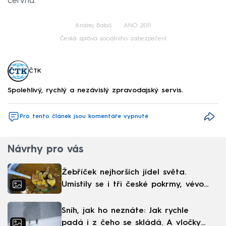
června.
Andrej Babiš
ANO 2011
Česká správa sociálního zabezpečení
ČTK
Spolehlivý, rychlý a nezávislý zpravodajský servis.
Pro tento článek jsou komentáře vypnuté
Návrhy pro vás
Žebříček nejhorších jídel světa.
Umístily se i tři české pokrmy, vévodí
skandinávská kuchyně
Sníh, jak ho neznáte: Jak rychle
padá i z čeho se skládá. A vločky