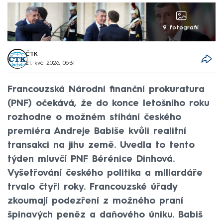
9 fotografií
ČTK
21. kvě 2026, 06:31
Francouzská Národní finanční prokuratura
(PNF) očekává, že do konce letošního roku
rozhodne o možném stíhání českého
premiéra Andreje Babiše kvůli realitní
transakci na jihu země. Uvedla to tento
týden mluvčí PNF Bérénice Dinhová.
Vyšetřování českého politika a miliardáře
trvalo čtyři roky. Francouzské úřady
zkoumají podezření z možného praní
špinavých peněz a daňového úniku. Babiš