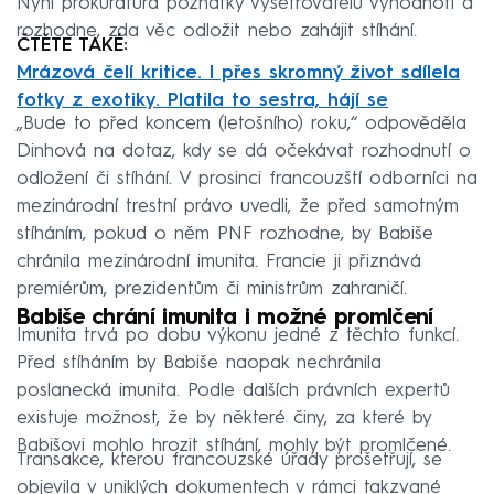
Nyní prokuratura poznatky vyšetřovatelů vyhodnotí a
rozhodne, zda věc odložit nebo zahájit stíhání.
ČTĚTE TAKÉ:
Mrázová čelí kritice. I přes skromný život sdílela
fotky z exotiky. Platila to sestra, hájí se
„Bude to před koncem (letošního) roku,“ odpověděla
Dinhová na dotaz, kdy se dá očekávat rozhodnutí o
odložení či stíhání. V prosinci francouzští odborníci na
mezinárodní trestní právo uvedli, že před samotným
stíháním, pokud o něm PNF rozhodne, by Babiše
chránila mezinárodní imunita. Francie ji přiznává
premiérům, prezidentům či ministrům zahraničí.
Babiše chrání imunita i možné promlčení
Imunita trvá po dobu výkonu jedné z těchto funkcí.
Před stíháním by Babiše naopak nechránila
poslanecká imunita. Podle dalších právních expertů
existuje možnost, že by některé činy, za které by
Babišovi mohlo hrozit stíhání, mohly být promlčené.
Transakce, kterou francouzské úřady prošetřují, se
objevila v uniklých dokumentech v rámci takzvané