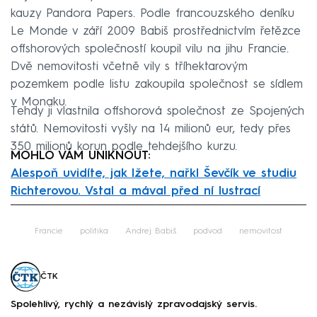
kauzy Pandora Papers. Podle francouzského deníku
Le Monde v září 2009 Babiš prostřednictvím řetězce
offshorových společností koupil vilu na jihu Francie.
Dvě nemovitosti včetně vily s tříhektarovým
pozemkem podle listu zakoupila společnost se sídlem
v Monaku.
Tehdy ji vlastnila offshorová společnost ze Spojených
států. Nemovitosti vyšly na 14 milionů eur, tedy přes
350 milionů korun podle tehdejšího kurzu.
MOHLO VÁM UNIKNOUT:
Alespoň uvidíte, jak lžete, nařkl Ševčík ve studiu
Richterovou. Vstal a mával před ní lustrací
Failed to fetch
Francie
politika
Andrej Babiš
podvod
nemovitost
ČTK
Spolehlivý, rychlý a nezávislý zpravodajský servis.