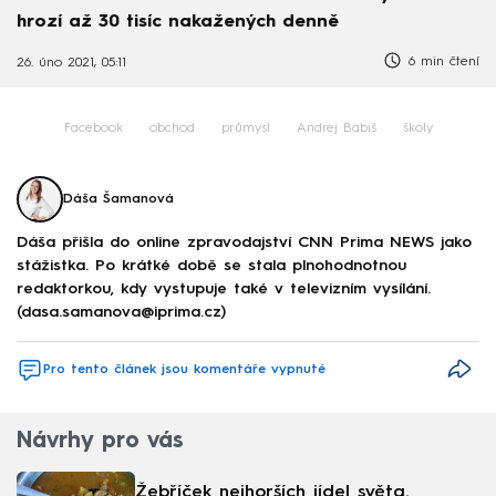
hrozí až 30 tisíc nakažených denně
6 min čtení
26. úno 2021, 05:11
Facebook
obchod
průmysl
Andrej Babiš
školy
Dáša Šamanová
Dáša přišla do online zpravodajství CNN Prima NEWS jako
stážistka. Po krátké době se stala plnohodnotnou
redaktorkou, kdy vystupuje také v televizním vysílání.
(dasa.samanova@iprima.cz)
Pro tento článek jsou komentáře vypnuté
Návrhy pro vás
Žebříček nejhorších jídel světa.