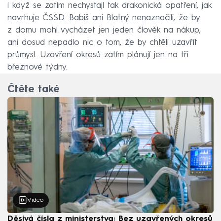
i když se zatím nechystají tak drakonická opatření, jak
navrhuje ČSSD. Babiš ani Blatný nenaznačili, že by
z domu mohl vycházet jen jeden člověk na nákup,
ani dosud nepadlo nic o tom, že by chtěli uzavřít
průmysl. Uzavření okresů zatím plánují jen na tři
březnové týdny.
Čtěte také
Video
Děsivá čísla z ministerstva: Bez uzavřených okresů