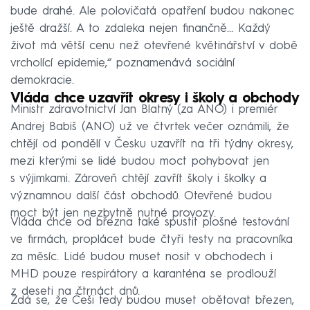
bude drahé. Ale polovičatá opatření budou nakonec
ještě dražší. A to zdaleka nejen finančně… Každý
život má větší cenu než otevřené květinářství v době
vrcholící epidemie,“ poznamenává sociální
demokracie.
Vláda chce uzavřít okresy i školy a obchody
Ministr zdravotnictví Jan Blatný (za ANO) i premiér
Andrej Babiš (ANO) už ve čtvrtek večer oznámili, že
chtějí od pondělí v Česku uzavřít na tři týdny okresy,
mezi kterými se lidé budou moct pohybovat jen
s výjimkami. Zároveň chtějí zavřít školy i školky a
významnou další část obchodů. Otevřené budou
moct být jen nezbytně nutné provozy.
Vláda chce od března také spustit plošné testování
ve firmách, proplácet bude čtyři testy na pracovníka
za měsíc. Lidé budou muset nosit v obchodech i
MHD pouze respirátory a karanténa se prodlouží
z deseti na čtrnáct dnů.
Zdá se, že Češi tedy budou muset obětovat březen,