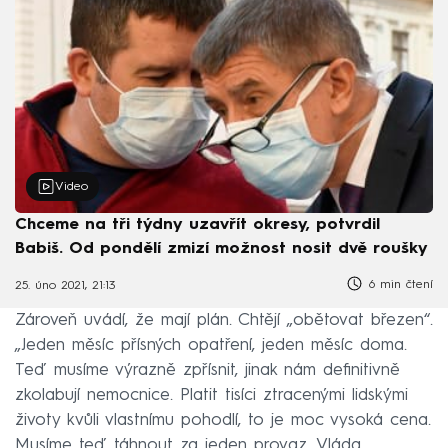
Video
Chceme na tři týdny uzavřít okresy, potvrdil
Babiš. Od pondělí zmizí možnost nosit dvě roušky
6 min čtení
25. úno 2021, 21:13
Zároveň uvádí, že mají plán. Chtějí „obětovat březen“.
„Jeden měsíc přísných opatření, jeden měsíc doma.
Teď musíme výrazně zpřísnit, jinak nám definitivně
zkolabují nemocnice. Platit tisíci ztracenými lidskými
životy kvůli vlastnímu pohodlí, to je moc vysoká cena.
Musíme teď táhnout za jeden provaz. Vláda,