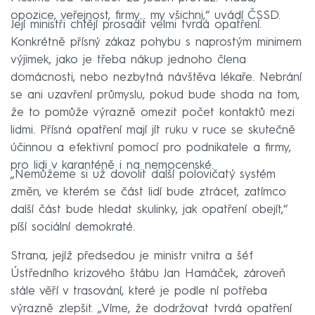
opozice, veřejnost, firmy… my všichni,“ uvádí ČSSD.
Její ministři chtějí prosadit velmi tvrdá opatření.
Konkrétně přísný zákaz pohybu s naprostým minimem
výjimek, jako je třeba nákup jednoho člena
domácnosti, nebo nezbytná návštěva lékaře. Nebrání
se ani uzavření průmyslu, pokud bude shoda na tom,
že to pomůže výrazně omezit počet kontaktů mezi
lidmi. Přísná opatření mají jít ruku v ruce se skutečně
účinnou a efektivní pomocí pro podnikatele a firmy,
pro lidi v karanténě i na nemocenské.
„Nemůžeme si už dovolit další polovičatý systém
změn, ve kterém se část lidí bude ztrácet, zatímco
další část bude hledat skulinky, jak opatření obejít,“
píší sociální demokraté.
Strana, jejíž předsedou je ministr vnitra a šéf
Ústředního krizového štábu Jan Hamáček, zároveň
stále věří v trasování, které je podle ní potřeba
výrazně zlepšit. „Víme, že dodržovat tvrdá opatření