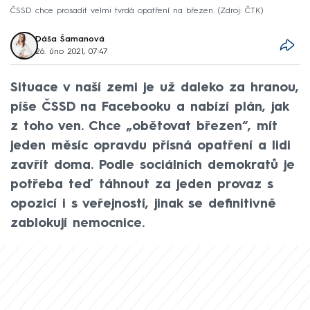
ČSSD chce prosadit velmi tvrdá opatření na březen.
Zdroj: ČTK
Dáša Šamanová
26. úno 2021, 07:47
Situace v naší zemi je už daleko za hranou,
píše ČSSD na Facebooku a nabízí plán, jak
z toho ven. Chce „obětovat březen“, mít
jeden měsíc opravdu přísná opatření a lidi
zavřít doma. Podle sociálních demokratů je
potřeba teď táhnout za jeden provaz s
opozicí i s veřejností, jinak se definitivně
zablokují nemocnice.