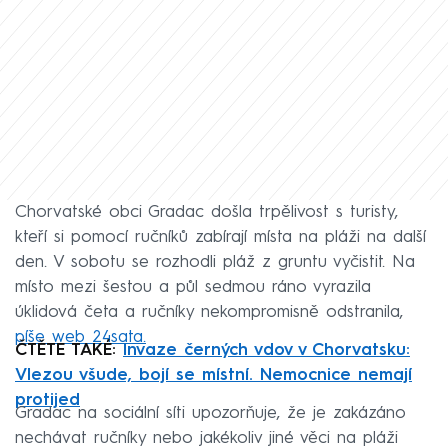
Chorvatské obci Gradac došla trpělivost s turisty,
kteří si pomocí ručníků zabírají místa na pláži na další
den. V sobotu se rozhodli pláž z gruntu vyčistit. Na
místo mezi šestou a půl sedmou ráno vyrazila
úklidová četa a ručníky nekompromisně odstranila,
píše web 24sata.
ČTĚTE TAKÉ:
Invaze černých vdov v Chorvatsku:
Vlezou všude, bojí se místní. Nemocnice nemají
protijed
Gradac na sociální síti upozorňuje, že je zakázáno
nechávat ručníky nebo jakékoliv jiné věci na pláži