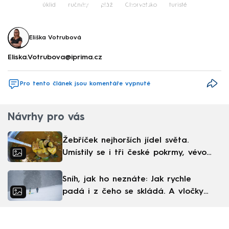
Failed to fetch
úklid
ručníky
pláž
Chorvatsko
turisté
Eliška Votrubová
Eliska.Votrubova@iprima.cz
Pro tento článek jsou komentáře vypnuté
Návrhy pro vás
Žebříček nejhorších jídel světa.
Umístily se i tři české pokrmy, vévodí
skandinávská kuchyně
Sníh, jak ho neznáte: Jak rychle
padá i z čeho se skládá. A vločky
nejsou bílé