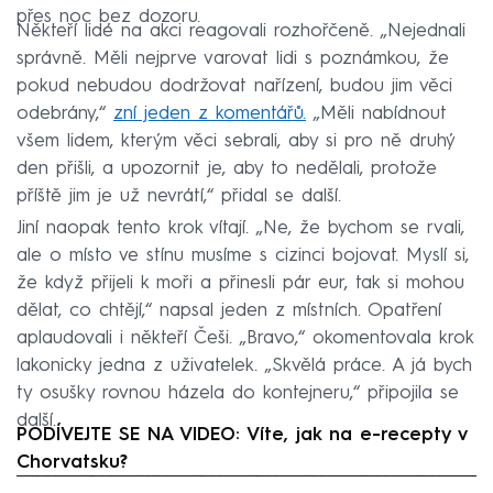
přes noc bez dozoru.
Někteří lidé na akci reagovali rozhořčeně. „Nejednali
správně. Měli nejprve varovat lidi s poznámkou, že
pokud nebudou dodržovat nařízení, budou jim věci
odebrány,“
zní jeden z komentářů.
„Měli nabídnout
všem lidem, kterým věci sebrali, aby si pro ně druhý
den přišli, a upozornit je, aby to nedělali, protože
příště jim je už nevrátí,“ přidal se další.
Jiní naopak tento krok vítají. „Ne, že bychom se rvali,
ale o místo ve stínu musíme s cizinci bojovat. Myslí si,
že když přijeli k moři a přinesli pár eur, tak si mohou
dělat, co chtějí,“ napsal jeden z místních. Opatření
aplaudovali i někteří Češi. „Bravo,“ okomentovala krok
lakonicky jedna z uživatelek. „Skvělá práce. A já bych
ty osušky rovnou házela do kontejneru,“ připojila se
další.
PODÍVEJTE SE NA VIDEO: Víte, jak na e-recepty v
Chorvatsku?