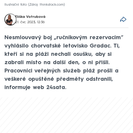
Ilustrační foto
Zdroj: thinkstock.com
Eliška Votrubová
21. čvc 2023, 12:36
Nesmlouvavý boj „ručníkovým rezervacím“
vyhlásilo chorvatské letovisko Gradac. Ti,
kteří si na pláži nechali osušku, aby si
zabrali místo na další den, o ni přišli.
Pracovníci veřejných služeb pláž prošli a
veškeré opuštěné předměty odstranili,
informuje web 24sata.