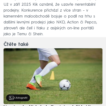
Už v září 2025 Kik oznámil, že uzavře nerentabilní
prodejny. Konkurence přichází z více stran – v
kamenném maloobchodě bojuje o podíl na trhu s
dalšími levnými prodejci jako NKD, Action či Pepco,
zároveň ale čelí i tlaku z asijských on-line portálů
jako je Temu či Shein.
Čtěte také
4
fotografií