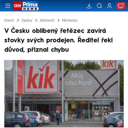
Domů
Zprávy
Zahraničí
Německo
V Česku oblíbený řetězec zavírá
stovky svých prodejen. Ředitel řekl
důvod, přiznal chybu