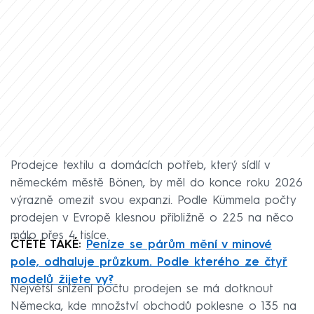
Prodejce textilu a domácích potřeb, který sídlí v
německém městě Bönen, by měl do konce roku 2026
výrazně omezit svou expanzi. Podle Kümmela počty
prodejen v Evropě klesnou přibližně o 225 na něco
málo přes 4 tisíce.
ČTĚTE TAKÉ:
Peníze se párům mění v minové
pole, odhaluje průzkum. Podle kterého ze čtyř
modelů žijete vy?
Největší snížení počtu prodejen se má dotknout
Německa, kde množství obchodů poklesne o 135 na