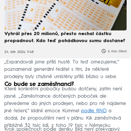
Vyhrál přes 20 milionů, přesto nechal částku
propadnout. Kdo teď pohádkovou sumu dostane?
6 min čtení
24. bře 2026, 11:48
„Expandovali jsme příliš hustě. To teď omezujeme,“
poznamenal generální ředitel s tím, že některé
prodejny byly chybně umístěny příliš blízko u sebe.
Co bude se zaměstnanci?
Které konkrétní pobočky budou dotčeny, zatím není
jasné. „Zaměstnance dotčených poboček ale
převedeme do jiných prodejen, nebo pro ně najdeme
jiné řešení,“ klidnil emoce Kümmel
podle RND
a
dodal, že propouštění není v plánu. Kik zaměstnává
přibližně 32 tisíc lidí, z toho 19 tisíc v Německu.
Krok společnosti podle deníku Bild není překvapivý.