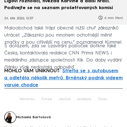
Ligoví rozhodčí, hvězda Karviné a další hráči.
Podívejte se na seznam prošetřovaných komisí
6 min čtení
24. bře 2026, 12:37
Maloobchod také trápí obecně nižší chuť zákazníků
utrácet. „Zákazníci jsou mnohem ochotnější měnit
značky a jsou citlivější na cenu,“ poznamenal Kümmel.
S dotazem, zda se uzavírání poboček dotkne také
Česka, kontaktovala redakce CNN Prima NEWS i
mediálního zástupce společnosti Kik. Do doby vydání
článku však nedostala odpověď.
MOHLO VÁM UNIKNOUT:
Střetla se s autobusem
a odletěla několik metrů. Brněnský podnik videem
varuje chodce
Failed to fetch
Německo
Evropa
obchod
prodejna
Česko
Michaela Bartošová