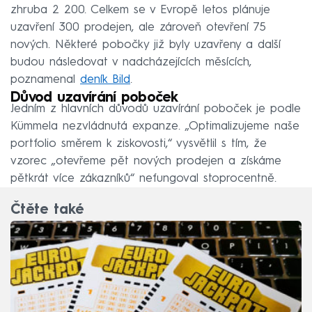
zhruba 2 200. Celkem se v Evropě letos plánuje
uzavření 300 prodejen, ale zároveň otevření 75
nových. Některé pobočky již byly uzavřeny a další
budou následovat v nadcházejících měsících,
poznamenal
deník Bild
.
Důvod uzavírání poboček
Jedním z hlavních důvodů uzavírání poboček je podle
Kümmela nezvládnutá expanze. „Optimalizujeme naše
portfolio směrem k ziskovosti,“ vysvětlil s tím, že
vzorec „otevřeme pět nových prodejen a získáme
pětkrát více zákazníků“ nefungoval stoprocentně.
Čtěte také