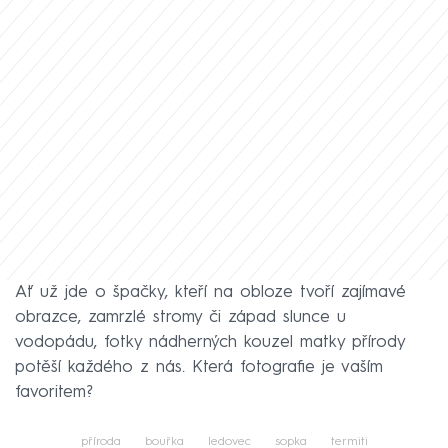
Ať už jde o špačky, kteří na obloze tvoří zajímavé
obrazce, zamrzlé stromy či západ slunce u
vodopádu, fotky nádherných kouzel matky přírody
potěší každého z nás. Která fotografie je vaším
favoritem?
příroda
bouřka
ledovec
sopka
termiti