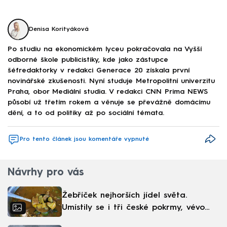
Denisa Korityáková
Po studiu na ekonomickém lyceu pokračovala na Vyšší
odborné škole publicistiky, kde jako zástupce
šéfredaktorky v redakci Generace 20 získala první
novinářské zkušenosti. Nyní studuje Metropolitní univerzitu
Praha, obor Mediální studia. V redakci CNN Prima NEWS
působí už třetím rokem a věnuje se převážně domácímu
dění, a to od politiky až po sociální témata.
Pro tento článek jsou komentáře vypnuté
Návrhy pro vás
Žebříček nejhorších jídel světa.
Umístily se i tři české pokrmy, vévodí
skandinávská kuchyně