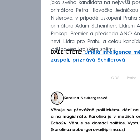
jako svého kandidáta na nejvyšší p
primátora Petra Hlaváčka. Jedničkou
Nislerová, v případě uskupení Praha 
primátora Adam Scheinherr. Lídrem
Prokop. Premiér a předseda ANO And
neví. Lídra pro Prahu a celou kandi
květnovém krajském sněmu.
DÁLE ČTĚTE:
Umělá inteligence měn
zaspali, přiznává Schillerová
Fa
ODS
Praha
Karolína Neubergerová
Věnuje se převážně politickému dění na
a na magistrátu. Karolína je v médiích 
Echo24. Věnuje se domácí politice. Vystu
(karolina.neubergerova@iprima.cz)