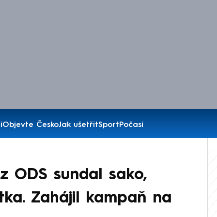
í
Objevte Česko
Jak ušetřit
Sport
Počasí
 z ODS sundal sako,
tka. Zahájil kampaň na