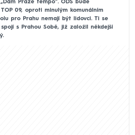
em „Dám Praze tempo“. ODS bude
 TOP 09, oproti minulým komunálním
lu pro Prahu nemají být lidovci. Ti se
spojí s Prahou Sobě, již založil někdejší
ý.