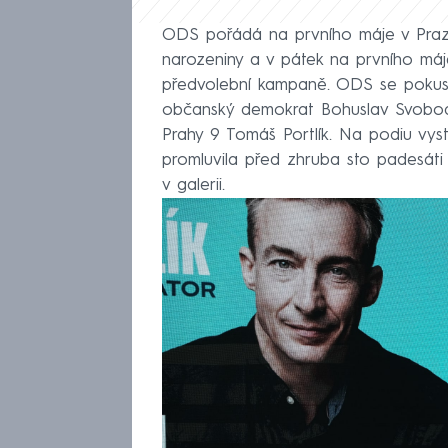
ODS pořádá na prvního máje v Praze
narozeniny a v pátek na prvního máje
předvolební kampaně. ODS se pokusí 
občanský demokrat Bohuslav Svobod
Prahy 9 Tomáš Portlík. Na podiu vys
promluvila před zhruba sto padesáti
v galerii.