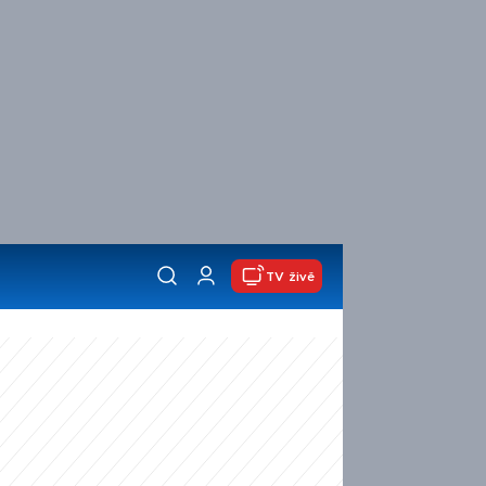
TV živě