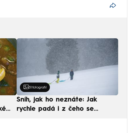
31
fotografií
Sníh, jak ho neznáte: Jak
ké
rychle padá i z čeho se
ská
skládá. A vločky nejsou bílé