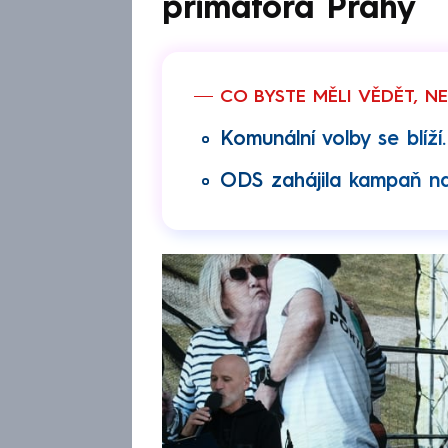
primátora Prahy
CO BYSTE MĚLI VĚDĚT, N
Komunální volby se blíží.
ODS zahájila kampaň na