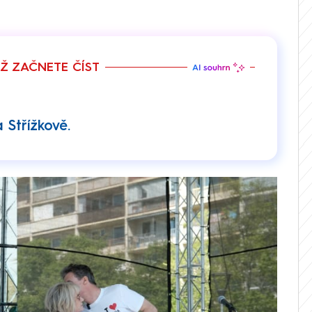
EŽ ZAČNETE ČÍST
 Střížkově.