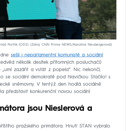
máš Portlík (ODS)
Zdroj: CNN Prima NEWS/Karolína Neubergerová
ledne
sešli i neparlamentní komunisté a sociální
edvěd několik desítek přítomných posluchačů
 „umí zazářit a vstát z popela“. Nic nekončí,
o se sociální demokraté pod hlavičkou Stačilo! s
necké sněmovny. V tentýž den hodlá sociálně
la představit konkurenční novou sociální
imátora jsou Nieslerová a
příštího pražského primátora. Hnutí STAN vybralo