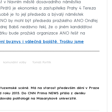
ost v hlavním městě dosavadního náměstka
 Pirátů je ekonomka a zastupitelka Prahy 4 Tereza
sobě je to její předseda a bývalý náměstek
 ANO by mohl být předseda pražského ANO Ondřej
rej Babiš nedávno řekl, že o jiném kandidátovi
dátku bude pražská organizace ANO řešit na
í byznys i válečná bojiště. Trošku jsme
iled to fetch
komunální volby
Tomáš Portlík
 tuzemské scéně. Má na starost především dění v Praze
od roku 2015. Do CNN Prima NEWS přišla z deníku
dovala politologii na Masarykově univerzitě.