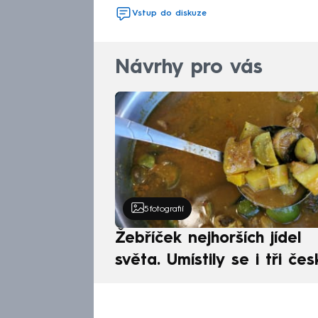
Vstup do diskuze
Návrhy pro vás
5
fotografií
Žebříček nejhorších jídel
světa. Umístily se i tři čes
pokrmy, vévodí skandináv
kuchyně