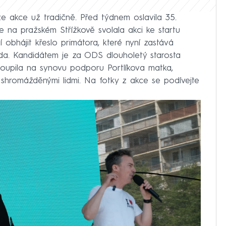
 akce už tradičně. Před týdnem oslavila 35.
 na pražském Střížkově svolala akci ke startu
obhájit křeslo primátora, které nyní zastává
a. Kandidátem je za ODS dlouholetý starosta
toupila na synovu podporu Portlíkova matka,
 shromážděnými lidmi. Na fotky z akce se podívejte