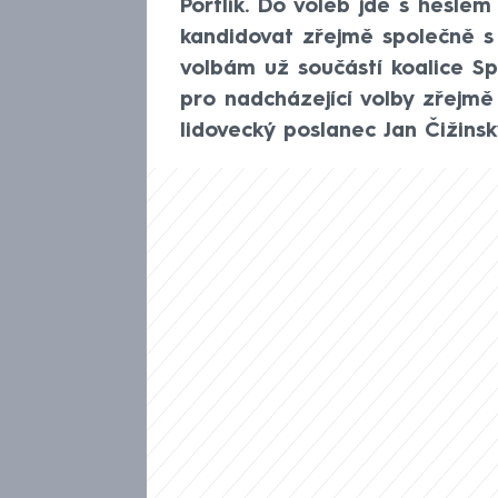
Portlík. Do voleb jde s hesl
kandidovat zřejmě společně s
volbám už součástí koalice Spo
pro nadcházející volby zřejmě 
lidovecký poslanec Jan Čižinsk