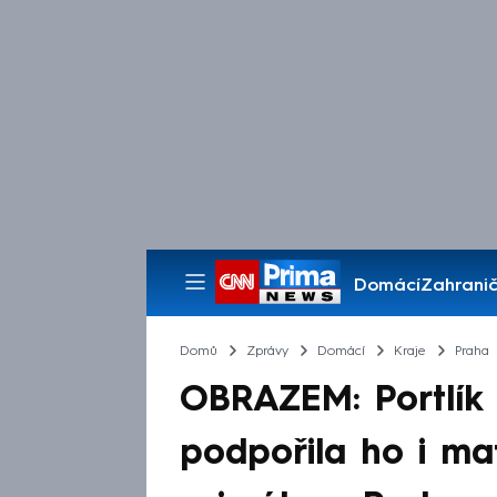
Domácí
Zahranič
Pořady
Domů
Zprávy
Domácí
Kraje
Praha
OBRAZEM: Portlík
podpořila ho i ma