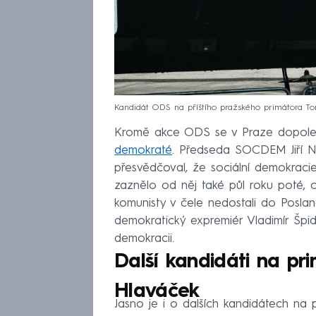
Kandidát ODS na příštího pražského primátora To
Kromě akce ODS se v Praze dopo
demokraté
. Předseda SOCDEM Jiří N
přesvědčoval, že sociální demokracie
zaznělo od něj také půl roku poté, c
komunisty v čele nedostali do Posla
demokratický expremiér Vladimír Špid
demokracii.
Další kandidáti na pr
Hlaváček
Jasno je i o dalších kandidátech na 