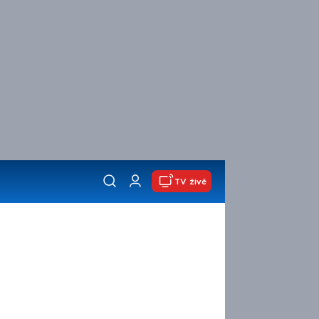
TV živě