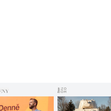
bývalého výrazného člena sociální demokracie a
dnes hejtmana Pardubického kraje Martina
Netolického. S Netolického hnutím MY se Kuba už
na jaře dohodl na spolupráci.