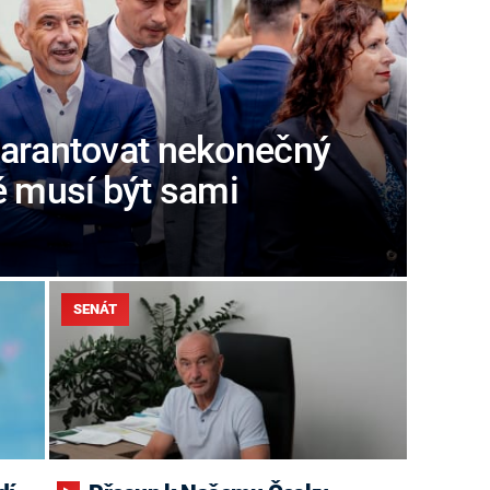
garantovat nekonečný
é musí být sami
SENÁT