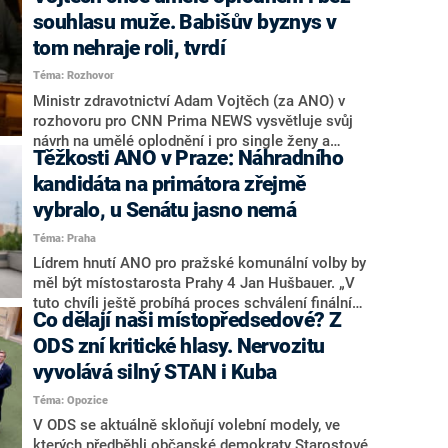
tak v části opozice. Předkladatelka původního
souhlasu muže. Babišův byznys v
návrhu na certifikát Barbora Urbanová (STAN) pro
tom nehraje roli, tvrdí
CNN Prima NEWS sdělila, že návrhy Decroix
Téma: Rozhovor
upravit doživotní zákaz práce s dětmi v případě
některých odsouzených vychází z neznalosti.
Ministr zdravotnictví Adam Vojtěch (za ANO) v
Podle Malé jde občanská demokratka do „předem
rozhovoru pro CNN Prima NEWS vysvětluje svůj
prohrané bitvy“.
návrh na umělé oplodnění i pro single ženy a
Těžkosti ANO v Praze: Náhradního
odmítá, že by byl motivován byznysem premiéra
Andreje Babiše (ANO). Babiš totiž vlastní síť
kandidáta na primátora zřejmě
reprodukčních klinik. „Na mě se obrátily desítky
vybralo, u Senátu jasno nemá
organizací, Amnesty International ČR nebo Česká
Téma: Praha
ženská lobby. Říkají, že nyní jsou pravidla
diskriminační,“ říká ministr. Z opozice už ale
Lídrem hnutí ANO pro pražské komunální volby by
začíná kritiky na střet zájmů přibývat.
měl být místostarosta Prahy 4 Jan Hušbauer. „V
tuto chvíli ještě probíhá proces schválení finální
Co dělají naši místopředsedové? Z
nominace pana Jana Hušbauera Výborem hnutí
ANO,“ uvedl pro redakci místopředseda pražského
ODS zní kritické hlasy. Nervozitu
ANO Martin Benkovič. O Hušbauerovi se
vyvolává silný STAN i Kuba
spekulovalo jako o náhradníkovi v čele pražské
Téma: Opozice
kandidátky poté, co rezignoval po sérii nejasností
v majetkových přiznáních a pořizování bytů Ondřej
V ODS se aktuálně skloňují volební modely, ve
Prokop. Zároveň ale stále není jasné, kdo bude za
kterých předběhli občanské demokraty Starostové