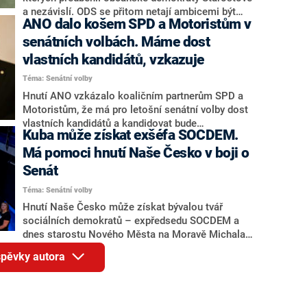
ANO kandidovat ve dvou ze tří pražských obvodů
a nezávislí. ODS se přitom netají ambicemi být
ANO dalo košem SPD a Motoristům v
do horní komory parlamentu. ANO má v Praze
nejen lídrem v opozici, ale vyhrát příští volby.
dlouhodobě horší výsledky než ve zbytku
Reakce, které posbírala redakce CNN Prima
senátních volbách. Máme dost
republiky.
NEWS, ukazují, že důvodů je podle straníků hned
vlastních kandidátů, vzkazuje
několik: STAN vyšel z minulé vlády lépe,
Téma: Senátní volby
místopředsedové ODS jsou málo vidět a své
udělal i vznik hnutí Naše Česko. „Vnitřní
Hnutí ANO vzkázalo koaličním partnerům SPD a
nas*anost roste,“ řekl dokonce redakci jeden z
Motoristům, že má pro letošní senátní volby dost
poslanců. Předseda ODS Martin Kupka ale odmítl,
vlastních kandidátů a kandidovat bude
Kuba může získat exšéfa SOCDEM.
že by byl z volebních modelů nervózní. „ODS staví
samostatně. Vládní strany od počátku roku
na konkurenci a soutěži,“ řekl s tím, že práce
mluvily o možnosti, že by ve volbách
Má pomoci hnutí Naše Česko v boji o
stínové vlády ODS se postupně do preferencí
spolupracovaly. O tom, že by se neměly tříštit síly,
Senát
propíše.
mluvil totiž v lednu předseda ANO a premiér
Téma: Senátní volby
Andrej Babiš. Z SPD nyní zní slova lítosti a
poznámky o ztraceném času na budování
Hnutí Naše Česko může získat bývalou tvář
vlastních kandidátů. Špičky dvou menších
sociálních demokratů – expředsedu SOCDEM a
koaličních stran ale stále nevylučují, že se ještě
dnes starostu Nového Města na Moravě Michala
dohodnou. Mají na to čas jen do 4. srpna.
Šmardu. O své možné kandidatuře do Senátu a
íspěvky autora
spolupráci s hnutím Naše Česko mluvil se
zakladatelem hnutí a jihočeským hejtmanem
Martinem Kubou, zatím se ale nedohodli. Ke
Kubovi se Šmarda dostal prostřednictvím dalšího