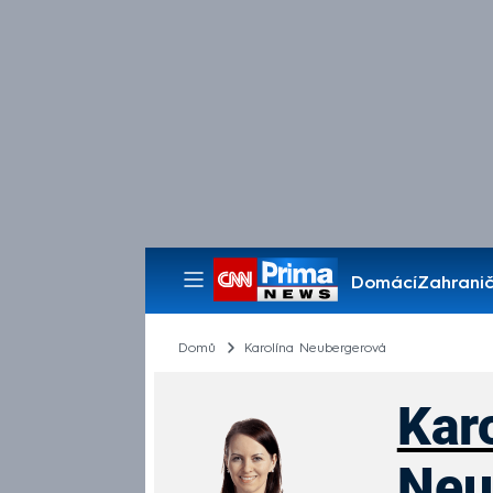
Domácí
Zahranič
Pořady
Domů
Karolína Neubergerová
Kar
Neu