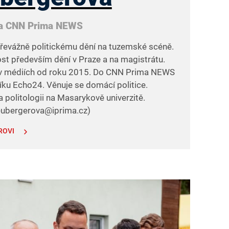
ka CNN Prima NEWS
řevážně politickému dění na tuzemské scéně.
st především dění v Praze a na magistrátu.
e v médiích od roku 2015. Do CNN Prima NEWS
níku Echo24. Věnuje se domácí politice.
 politologii na Masarykově univerzitě.
neubergerova@iprima.cz)
ROVI