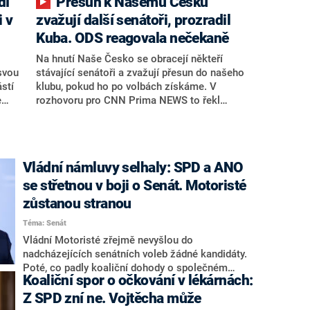
dí
Přesun k Našemu Česku
i v
zvažují další senátoři, prozradil
Kuba. ODS reagovala nečekaně
Na hnutí Naše Česko se obracejí někteří
svou
stávající senátoři a zvažují přesun do našeho
stí
klubu, pokud ho po volbách získáme. V
e
rozhovoru pro CNN Prima NEWS to řekl
a
zakladatel hnutí a jihočeský hejtman Martin
ích
Kuba. Konkrétní nebyl, ale získat by takto
mohl například senátora Zdeňka Hrabu, který
je dnes součástí klubu ODS a TOP 09. Hraba
Vládní námluvy selhaly: SPD a ANO
 v
to na dotaz redakce nevyloučil. Předseda
se střetnou v boji o Senát. Motoristé
vat
klubu senátorů ODS Zdeněk Nytra redakci řekl,
hodí
že počítá s odchodem některých senátorů z
zůstanou stranou
ata,“
klubu a že Naše Česko není nepřítel, ale
Téma: Senát
soupeř.
Vládní Motoristé zřejmě nevyšlou do
nadcházejících senátních voleb žádné kandidáty.
Poté, co padly koaliční dohody o společném
Koaliční spor o očkování v lékárnách:
postupu, napsal redakci CNN Prima NEWS
předseda klubu Motoristů a člen vlády Boris
Z SPD zní ne. Vojtěcha může
Šťastný, že na vlastní kandidáty to „zatím