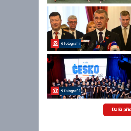
6 fotografií
9 fotografií
Další př