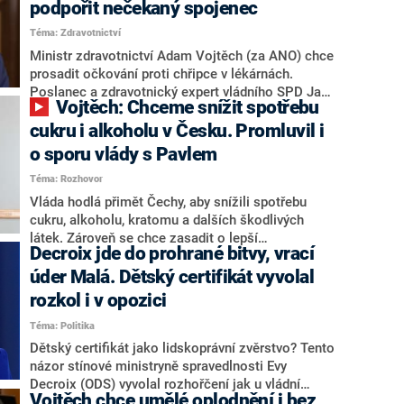
podpořit nečekaný spojenec
nevypadá“. Lhůta pro podání kandidátních listin
Téma: Zdravotnictví
vyprší za pár dní. Strana se dle Šťastného
soustředí na komunální volby v Praze, Brně a
Ministr zdravotnictví Adam Vojtěch (za ANO) chce
Ostravě. Motoristé jsou tak jediná sněmovní
prosadit očkování proti chřipce v lékárnách.
strana, která do Senátu nevyšle vlastní kandidáty.
Poslanec a zdravotnický expert vládního SPD Jan
Vojtěch: Chceme snížit spotřebu
Síla je proti. Místo hnutí, které je dlouhodobě
kritické vůči zvyšování proočkovanosti proti
cukru i alkoholu v Česku. Promluvil i
chřipce či covidu, může však Vojtěch získat
o sporu vlády s Pavlem
nečekaného spojence v opozičních řadách.
Téma: Rozhovor
„Pokud bude návrh předložen v rozumné podobě,
budu jej určitě podporovat,“ uvedl stínový ministr
Vláda hodlá přimět Čechy, aby snížili spotřebu
zdravotnictví z ODS Štěpán Slovák.
cukru, alkoholu, kratomu a dalších škodlivých
látek. Zároveň se chce zasadit o lepší
Decroix jde do prohrané bitvy, vrací
proočkovanost umožněním vakcinace v
lékárnách. Ve velkém rozhovoru pro CNN Prima
úder Malá. Dětský certifikát vyvolal
NEWS se o tom rozpovídal ministr zdravotnictví
rozkol i v opozici
Adam Vojtěch (ANO). Obhajoval také návrh na
Téma: Politika
umělé oplodnění žen i bez souhlasu partnera a
odmítl, že by tím šel naproti podnikání premiéra
Dětský certifikát jako lidskoprávní zvěrstvo? Tento
Andreje Babiše (ANO) v tomto oboru. Odpovídal i
názor stínové ministryně spravedlnosti Evy
na dotaz, zda by podle něj měl premiér odejít z
Decroix (ODS) vyvolal rozhořčení jak u vládní
Vojtěch chce umělé oplodnění i bez
místnosti, až bude vláda téma projednávat.
zmocněnkyně pro lidská práva Taťány Malé (ANO),