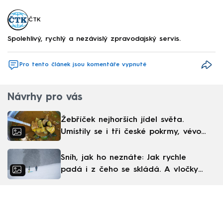
ČTK
Spolehlivý, rychlý a nezávislý zpravodajský servis.
Pro tento článek jsou komentáře vypnuté
Návrhy pro vás
Žebříček nejhorších jídel světa.
Umístily se i tři české pokrmy, vévodí
skandinávská kuchyně
Sníh, jak ho neznáte: Jak rychle
padá i z čeho se skládá. A vločky
nejsou bílé