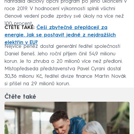
nahradila akciový opční program po jeho ukončení v
roce 2019. V hodnocení výkonnosti splnili všichni
členové vedení podle zprávy své úkoly na více než
100 procent.
ČTĚTE TAKÉ:
Češi zbytečně přeplácejí za
energie. Jak se postavit jedné z nejdražších
elektřin v EU?
Nejvíce peněz dostal generální ředitel společnosti
Daniel Beneš. Jeho roční příjem činil 54,9 milionu
korun. Je to zhruba o 20 milionů více než předloni.
Místopředseda představenstva Pavel Cyrani dostal
30,36 milionu Kč, ředitel divize finance Martin Novák
si přišel na 29 milionů korun.
Čtěte také