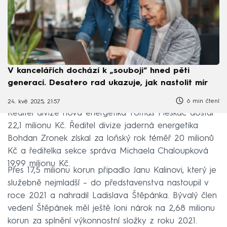
V kancelářích dochází k „souboji“ hned pěti
generací. Desatero rad ukazuje, jak nastolit mír
6 min čtení
24. kvě 2025, 21:57
Ředitel divize nová energetika Tomáš Pleskač dostal
22,1 milionu Kč. Ředitel divize jaderná energetika
Bohdan Zronek získal za loňský rok téměř 20 milionů
Kč a ředitelka sekce správa Michaela Chaloupková
19,99 milionu Kč.
Přes 17,5 milionu korun připadlo Janu Kalinovi, který je
služebně nejmladší – do představenstva nastoupil v
roce 2021 a nahradil Ladislava Štěpánka. Bývalý člen
vedení Štěpánek měl ještě loni nárok na 2,68 milionu
korun za splnění výkonnostní složky z roku 2021.