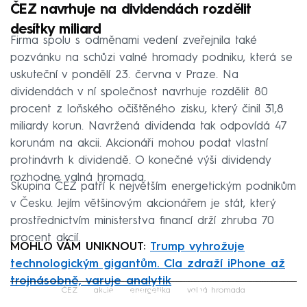
ČEZ navrhuje na dividendách rozdělit
desítky miliard
Firma spolu s odměnami vedení zveřejnila také
pozvánku na schůzi valné hromady podniku, která se
uskuteční v pondělí 23. června v Praze. Na
dividendách v ní společnost navrhuje rozdělit 80
procent z loňského očištěného zisku, který činil 31,8
miliardy korun. Navržená dividenda tak odpovídá 47
korunám na akcii. Akcionáři mohou podat vlastní
protinávrh k dividendě. O konečné výši dividendy
rozhodne valná hromada.
Skupina ČEZ patří k největším energetickým podnikům
v Česku. Jejím většinovým akcionářem je stát, který
prostřednictvím ministerstva financí drží zhruba 70
procent akcií.
MOHLO VÁM UNIKNOUT:
Trump vyhrožuje
technologickým gigantům. Cla zdraží iPhone až
trojnásobně, varuje analytik
Failed to fetch
ČEZ
akcie
energetika
valná hromada