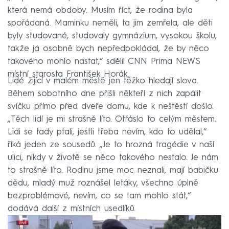
která nemá obdoby. Musím říct, že rodina byla
spořádaná. Maminku neměli, ta jim zemřela, ale děti
byly studované, studovaly gymnázium, vysokou školu,
takže já osobně bych nepředpokládal, že by něco
takového mohlo nastat,“ sdělil CNN Prima NEWS
místní starosta František Horák.
Lidé žijící v malém městě jen těžko hledají slova.
Během sobotního dne přišli někteří z nich zapálit
svíčku přímo před dveře domu, kde k neštěstí došlo.
„Těch lidí je mi strašně líto. Otřáslo to celým městem.
Lidi se tady ptali, jestli třeba nevím, kdo to udělal,“
říká jeden ze sousedů. „Je to hrozná tragédie v naší
ulici, nikdy v životě se něco takového nestalo. Je nám
to strašně líto. Rodinu jsme moc neznali, mají babičku
dědu, mladý muž roznášel letáky, všechno úplně
bezproblémové, nevím, co se tam mohlo stát,“
dodává další z místních usedlíků.