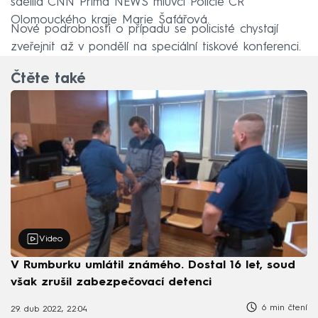
sdělila CNN Prima NEWS mluvčí Policie ČR
Olomouckého kraje Marie Šafářová.
Nové podrobnosti o případu se policisté chystají
zveřejnit až v pondělí na speciální tiskové konferenci.
Čtěte také
Video
V Rumburku umlátil známého. Dostal 16 let, soud
však zrušil zabezpečovací detenci
6 min čtení
29. dub 2022, 22:04