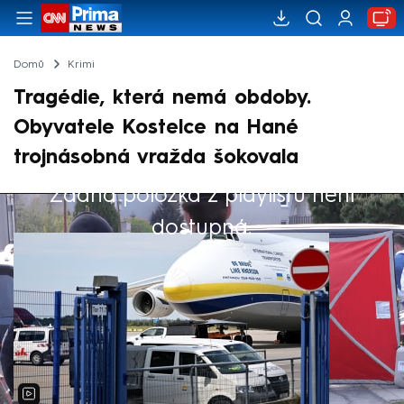
Domů
Krimi
Tragédie, která nemá obdoby.
Obyvatele Kostelce na Hané
trojnásobná vražda šokovala
Žádná položka z playlistu není
Výběr redakce
dostupná.