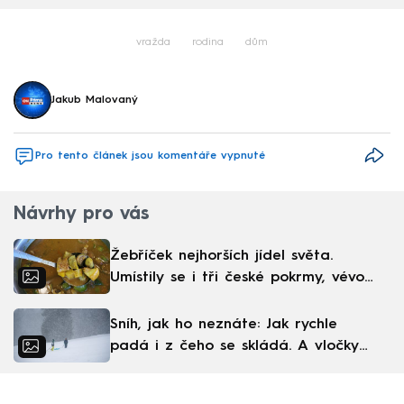
vražda
rodina
dům
Jakub Malovaný
Pro tento článek jsou komentáře vypnuté
Návrhy pro vás
Žebříček nejhorších jídel světa.
Umístily se i tři české pokrmy, vévodí
skandinávská kuchyně
Sníh, jak ho neznáte: Jak rychle
padá i z čeho se skládá. A vločky
nejsou bílé