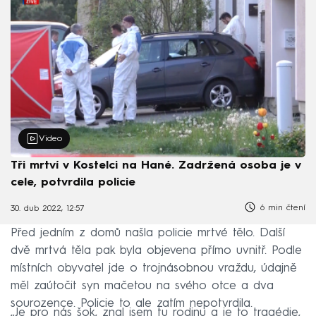
Video
Tři mrtví v Kostelci na Hané. Zadržená osoba je v
cele, potvrdila policie
6 min čtení
30. dub 2022, 12:57
Před jedním z domů našla policie mrtvé tělo. Další
dvě mrtvá těla pak byla objevena přímo uvnitř. Podle
místních obyvatel jde o trojnásobnou vraždu, údajně
měl zaútočit syn mačetou na svého otce a dva
sourozence. Policie to ale zatím nepotvrdila.
„Je pro nás šok, znal jsem tu rodinu a je to tragédie,