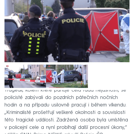
Tragédií, kolem které panuje celá řada nejasností, se
policisté zabývali do pozdních pátečních nočních
hodin a na případu usilovně pracují i během víkendu.
„Kriminalisté prošetřují veškeré okolnosti a souvislosti
této tragické události. Zadržená osoba byla umístěna
v policejní cele a nyní probíhají další procesní úkony,“