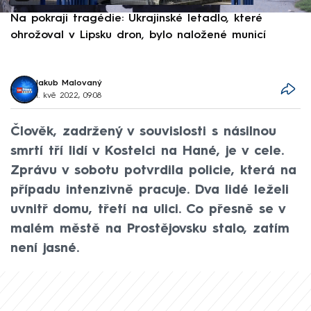
Na pokraji tragédie: Ukrajinské letadlo, které
P
ohrožoval v Lipsku dron, bylo naložené municí
e
Jakub Malovaný
1. kvě 2022, 09:08
Člověk, zadržený v souvislosti s násilnou
smrtí tří lidí v Kostelci na Hané, je v cele.
Zprávu v sobotu potvrdila policie, která na
případu intenzivně pracuje. Dva lidé leželi
uvnitř domu, třetí na ulici. Co přesně se v
malém městě na Prostějovsku stalo, zatím
není jasné.