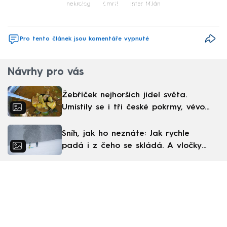
Failed to fetch
nekrolog
úmrtí
Inter Milán
Pro tento článek jsou komentáře vypnuté
Návrhy pro vás
Žebříček nejhorších jídel světa.
Umístily se i tři české pokrmy, vévodí
skandinávská kuchyně
Sníh, jak ho neznáte: Jak rychle
padá i z čeho se skládá. A vločky
nejsou bílé