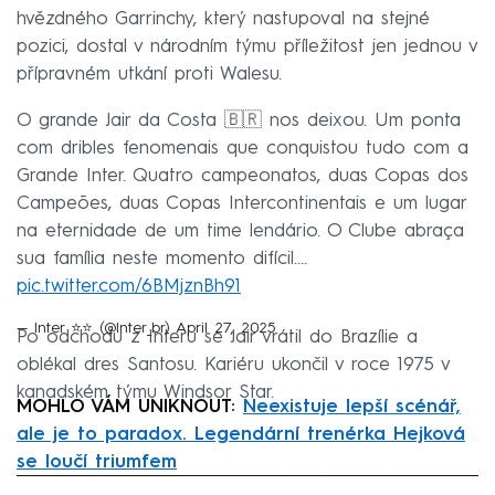
hvězdného Garrinchy, který nastupoval na stejné
pozici, dostal v národním týmu příležitost jen jednou v
přípravném utkání proti Walesu.
O grande Jair da Costa 🇧🇷 nos deixou. Um ponta
com dribles fenomenais que conquistou tudo com a
Grande Inter. Quatro campeonatos, duas Copas dos
Campeões, duas Copas Intercontinentais e um lugar
na eternidade de um time lendário. O Clube abraça
sua família neste momento difícil.…
pic.twitter.com/6BMjznBh91
— Inter ⭐️⭐️ (@Inter_br)
April 27, 2025
Po odchodu z Interu se Jair vrátil do Brazílie a
oblékal dres Santosu. Kariéru ukončil v roce 1975 v
kanadském týmu Windsor Star.
MOHLO VÁM UNIKNOUT:
Neexistuje lepší scénář,
ale je to paradox. Legendární trenérka Hejková
se loučí triumfem