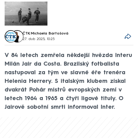
ČTK
,
Michaela Bartošová
27. dub 2025, 10:25
V 84 letech zemřela někdejší hvězda Interu
Milán Jair da Costa. Brazilský fotbalista
nastupoval za tým ve slavné éře trenéra
Helenia Herrery. S italským klubem získal
dvakrát Pohár mistrů evropských zemí v
letech 1964 a 1965 a čtyři ligové tituly. O
Jairově sobotní smrti informoval Inter.