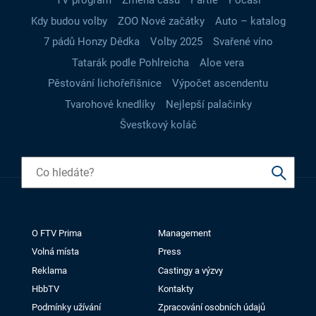
TV program
Změna času
Partie
Počasí
Kdy budou volby
ZOO Nové začátky
Auto – katalog
7 pádů Honzy Dědka
Volby 2025
Svařené víno
Tatarák podle Pohlreicha
Aloe vera
Pěstování lichořeřišnice
Výpočet ascendentu
Tvarohové knedlíky
Nejlepší palačinky
Švestkový koláč
O FTV Prima
Management
Volná místa
Press
Reklama
Castingy a výzvy
HbbTV
Kontakty
Podmínky užívání
Zpracování osobních údajů