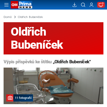
Domů
Oldřich Bubeníček
Oldřich
Bubeníček
Výpis příspěvků ke štítku
„Oldřich Bubeníček“
11 fotografií