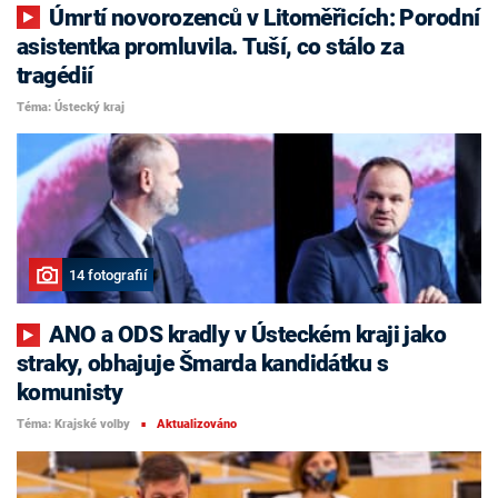
Úmrtí novorozenců v Litoměřicích: Porodní
asistentka promluvila. Tuší, co stálo za
tragédií
Téma: Ústecký kraj
14 fotografií
ANO a ODS kradly v Ústeckém kraji jako
straky, obhajuje Šmarda kandidátku s
komunisty
Téma: Krajské volby
Aktualizováno
■