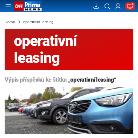
Domů
operativní leasing
operativní
leasing
Výpis příspěvků ke štítku
„operativní leasing“