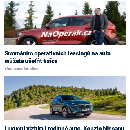
Srovnáním operativních leasingů na auta
můžete ušetřit tisíce
Téma: Komerční sdělení
Luxusní vizitka i rodinné auto. Kouzlo Nissanu