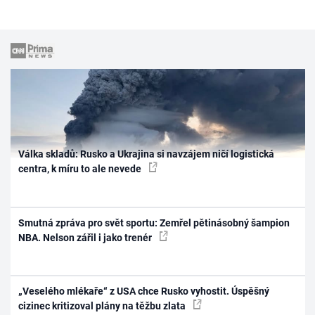
Válka skladů: Rusko a Ukrajina si navzájem ničí logistická
centra, k míru to ale nevede
Smutná zpráva pro svět sportu: Zemřel pětinásobný šampion
NBA. Nelson zářil i jako trenér
„Veselého mlékaře“ z USA chce Rusko vyhostit. Úspěšný
cizinec kritizoval plány na těžbu zlata