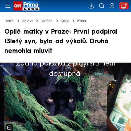
Domů
Zprávy
Domácí
Kraje
Praha
Opilé matky v Praze: První podpíral
13letý syn, byla od výkalů. Druhá
nemohla mluvit
Žádná položka z playlistu není
Výběr redakce
dostupná.