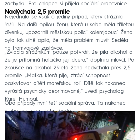
záchytku. Pro chlapce si přijela sociální pracovnice.
Nadýchala 2,5 promile
Nejednalo se však o jediný případ, který strážníci
řešili. Na další opilou ženu, která u sebe měla tříletou
dívenku, upozornili městskou policii kolemjdoucí. Žena
byla tak silně opilá, že měla problém mluvit. Seděla
na tramvajové zastávce.
„Zvládla strážníkům pouze potvrdit, že pila alkohol a
že je přítomná holčička její dcera,“ doplnila mluvčí. Po
zkoušce na alkohol 29letá žena nadýchala přes 2,5
promile. „Matka, která pije, ztrácí schopnost
poskytovat dítěti mateřskou roli. Dítě tak nakonec
vyrůstá psychicky deprimované,“ uvedl psycholog
Karel Humbal.
Oba případy nyní řeší sociální správa. Ta nakonec
rozhodne, co s dětmi bude.