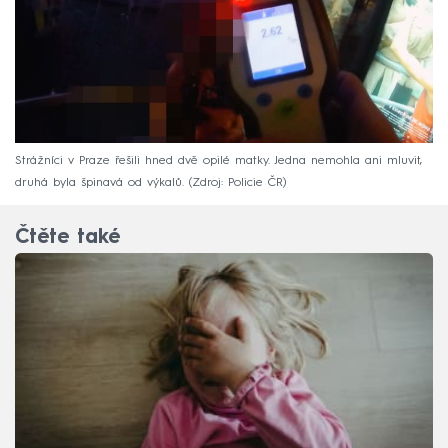
Strážníci v Praze řešili hned dvě opilé matky. Jedna nemohla ani mluvit,
druhá byla špinavá od výkalů.
Zdroj: Policie ČR
Čtěte také