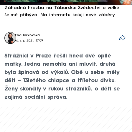
Záhadná hrozba na Táborsku: Svědectví o velké
S
šelmě přibývá. Na internetu kolují nové záběry
d
Eva Jarkovská
16. srp 2021, 17:09
Strážníci v Praze řešili hned dvě opilé
matky. Jedna nemohla ani mluvit, druhá
byla špinavá od výkalů. Obě u sebe měly
děti – 13letého chlapce a tříletou dívku.
Ženy skončily v rukou strážníků, o děti se
zajímá sociální správa.