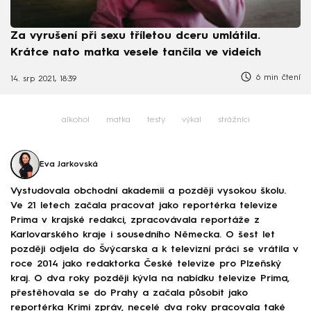
Za vyrušení při sexu tříletou dceru umlátila.
Krátce nato matka vesele tančila ve videích
6 min čtení
14. srp 2021, 18:39
alkohol
matka
testy
výkal
strážníci
Eva Jarkovská
Vystudovala obchodní akademii a později vysokou školu.
Ve 21 letech začala pracovat jako reportérka televize
Prima v krajské redakci, zpracovávala reportáže z
Karlovarského kraje i sousedního Německa. O šest let
později odjela do Švýcarska a k televizní práci se vrátila v
roce 2014 jako redaktorka České televize pro Plzeňský
kraj. O dva roky později kývla na nabídku televize Prima,
přestěhovala se do Prahy a začala působit jako
reportérka Krimi zpráv, necelé dva roky pracovala také