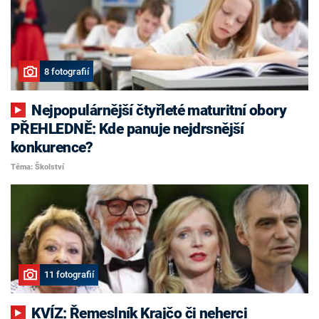
8 fotografií
Nejpopulárnější čtyřleté maturitní obory
PŘEHLEDNĚ: Kde panuje nejdrsnější
konkurence?
Téma: Školství
11 fotografií
KVÍZ: Řemeslník Krajčo či neherci