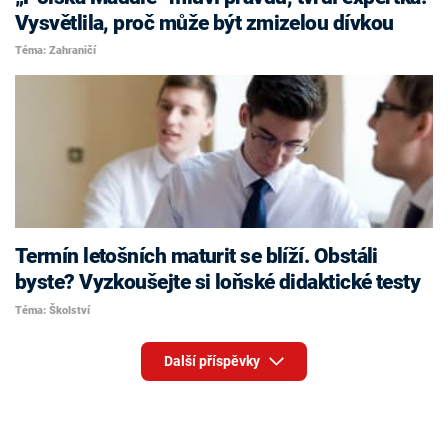
Vysvětlila, proč může být zmizelou dívkou
Téma: Zahraničí
Termín letošních maturit se blíží. Obstáli
byste? Vyzkoušejte si loňské didaktické testy
Téma: Školství
Další příspěvky