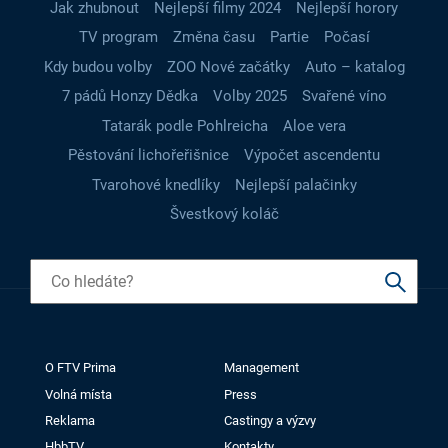
Jak zhubnout
Nejlepší filmy 2024
Nejlepší horory
TV program
Změna času
Partie
Počasí
Kdy budou volby
ZOO Nové začátky
Auto – katalog
7 pádů Honzy Dědka
Volby 2025
Svařené víno
Tatarák podle Pohlreicha
Aloe vera
Pěstování lichořeřišnice
Výpočet ascendentu
Tvarohové knedlíky
Nejlepší palačinky
Švestkový koláč
O FTV Prima
Management
Volná místa
Press
Reklama
Castingy a výzvy
HbbTV
Kontakty