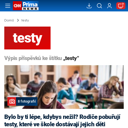
Domů
testy
testy
Výpis příspěvků ke štítku
„testy“
8 fotografií
Bylo by ti lépe, kdybys nežil? Rodiče pobuřují
testy, které ve škole dostávají jejich děti