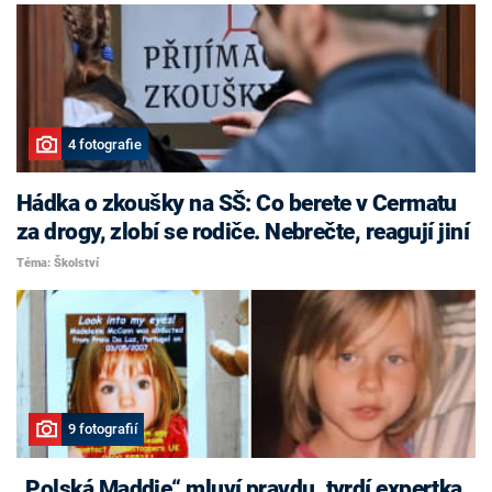
4 fotografie
Hádka o zkoušky na SŠ: Co berete v Cermatu
za drogy, zlobí se rodiče. Nebrečte, reagují jiní
Téma: Školství
9 fotografií
„Polská Maddie“ mluví pravdu, tvrdí expertka.