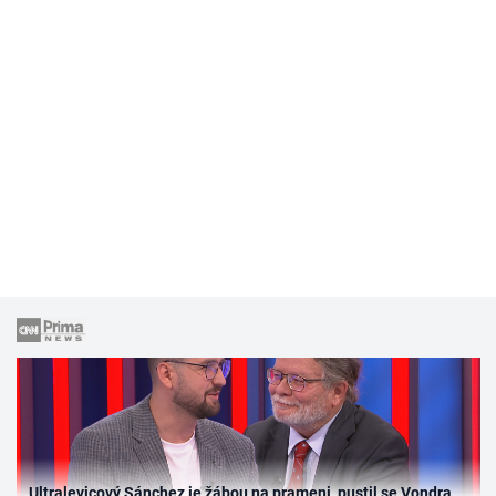
Ultralevicový Sánchez je žábou na prameni, pustil se Vondra