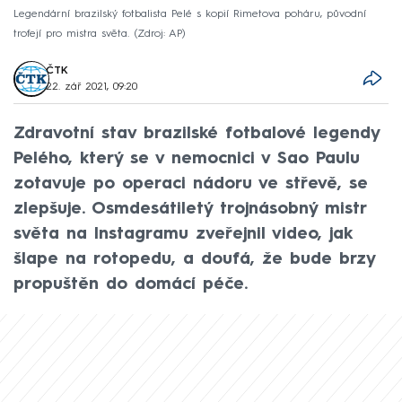
Legendární brazilský fotbalista Pelé s kopií Rimetova poháru, původní
trofejí pro mistra světa.
Zdroj: AP
ČTK
22. zář 2021, 09:20
Zdravotní stav brazilské fotbalové legendy
Pelého, který se v nemocnici v Sao Paulu
zotavuje po operaci nádoru ve střevě, se
zlepšuje. Osmdesátiletý trojnásobný mistr
světa na Instagramu zveřejnil video, jak
šlape na rotopedu, a doufá, že bude brzy
propuštěn do domácí péče.