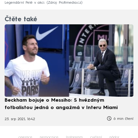
Legendární Pelé v akci.
Zdroj: Profimedia.cz
Čtěte také
Beckham bojuje o Messiho: S hvězdným
fotbalistou jedná o angažmá v Interu Miami
6 min čtení
23. srp 2021, 16:42
operace
nemocnice
Instagram
cvičení
nádor