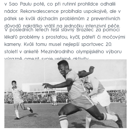
v Sao Paulu poté, co při rutinní prohlídce odhalili
nádor. Rekonvalescence probíhala uspokojivě, ale v
pátek se kvůli dýchacím problémům z preventivních
důvodů nakrátko vrátil na jednotku intenzivní péče.
V posledních letech řešil slavný Brazilec za pomoci
lékařů problémy s prostatou, kyčlí, páteří či močovými
kameny. Kvůli tomu musel nejlepší sportovec 20.
století v anketě Mezinárodního olympijského výboru
výrazně omezit svoje veřejné aktivity.