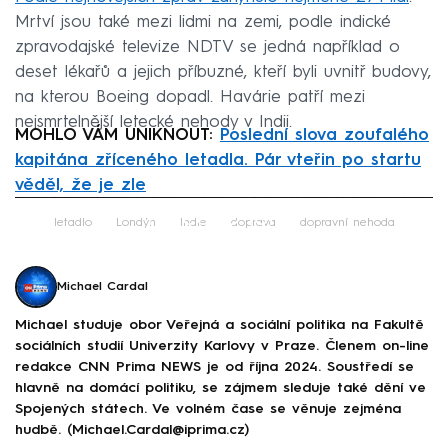
Mrtví jsou také mezi lidmi na zemi, podle indické
zpravodajské televize NDTV se jedná například o
deset lékařů a jejich příbuzné, kteří byli uvnitř budovy,
na kterou Boeing dopadl. Havárie patří mezi
nejsmrtelnější letecké nehody v Indii.
MOHLO VÁM UNIKNOUT:
Poslední slova zoufalého
kapitána zříceného letadla. Pár vteřin po startu
věděl, že je zle
Failed to fetch
letadlo
Londýn
Indie
doprava
dopravní nehoda
Michael Cardal
Michael studuje obor Veřejná a sociální politika na Fakultě
sociálních studií Univerzity Karlovy v Praze. Členem on-line
redakce CNN Prima NEWS je od října 2024. Soustředí se
hlavně na domácí politiku, se zájmem sleduje také dění ve
Spojených státech. Ve volném čase se věnuje zejména
hudbě. (Michael.Cardal@iprima.cz)