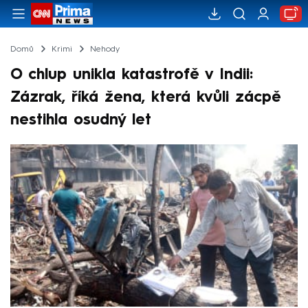
Domů
Krimi
Nehody
O chlup unikla katastrofě v Indii:
Zázrak, říká žena, která kvůli zácpě
nestihla osudný let