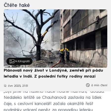
Čtěte také
14
fotografií
Plánovali nový život v Londýně, zemřeli při pádu
letadla v Indii. Z poslední fotky rodiny mrazí
6 min čtení
12. čvn 2025, 21:51
„Byli jsme na našeho řidiče hodně naštvaní,“ dodala.
Nedaleko letiště se Chauhanová zastavila na šálek
čaje, s cestovní kanceláří začala okamžitě řešit
podmínky vrácení peněz za propadlou letenku.