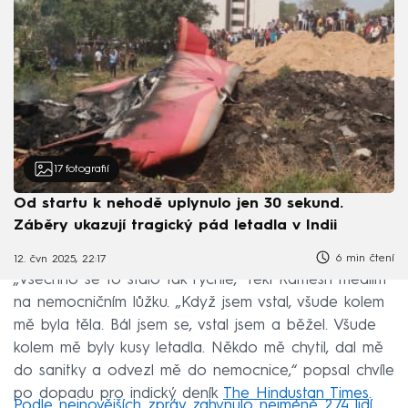
17
fotografií
Od startu k nehodě uplynulo jen 30 sekund.
Záběry ukazují tragický pád letadla v Indii
6 min čtení
12. čvn 2025, 22:17
„Všechno se to stalo tak rychle,“ řekl Ramesh médiím
na nemocničním lůžku. „Když jsem vstal, všude kolem
mě byla těla. Bál jsem se, vstal jsem a běžel. Všude
kolem mě byly kusy letadla. Někdo mě chytil, dal mě
do sanitky a odvezl mě do nemocnice,“ popsal chvíle
po dopadu pro indický deník
The Hindustan Times
.
Podle nejnovějších zpráv zahynulo nejméně 274 lidí
.