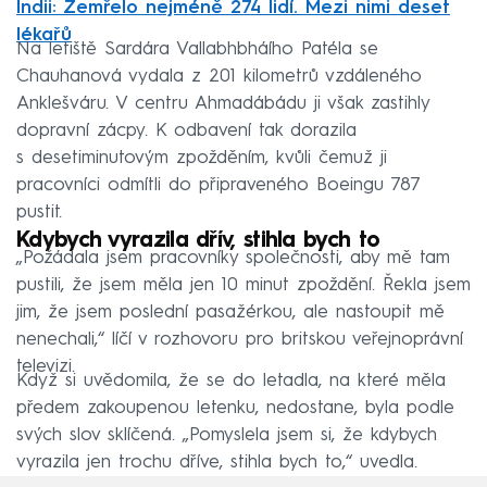
Indii: Zemřelo nejméně 274 lidí. Mezi nimi deset
lékařů
Na letiště Sardára Vallabhbháího Patéla se
Chauhanová vydala z 201 kilometrů vzdáleného
Anklešváru. V centru Ahmadábádu ji však zastihly
dopravní zácpy. K odbavení tak dorazila
s desetiminutovým zpožděním, kvůli čemuž ji
pracovníci odmítli do připraveného Boeingu 787
pustit.
Kdybych vyrazila dřív, stihla bych to
„Požádala jsem pracovníky společnosti, aby mě tam
pustili, že jsem měla jen 10 minut zpoždění. Řekla jsem
jim, že jsem poslední pasažérkou, ale nastoupit mě
nenechali,“ líčí v rozhovoru pro britskou veřejnoprávní
televizi.
Když si uvědomila, že se do letadla, na které měla
předem zakoupenou letenku, nedostane, byla podle
svých slov sklíčená. „Pomyslela jsem si, že kdybych
vyrazila jen trochu dříve, stihla bych to,“ uvedla.