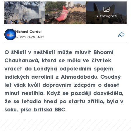
12 fotografií
Michael Cardal
14. čvn 2025, 09:19
O štěstí v neštěstí může mluvit Bhoomi
Chauhanová, která se měla ve čtvrtek
vracet do Londýna odpoledním spojem
indických aerolinií z Ahmadábádu. Osudný
let však kvůli dopravním zácpám o deset
minut nestihla. Když se později dozvěděla,
že se letadlo hned po startu zřítilo, byla v
šoku, píše britská BBC.