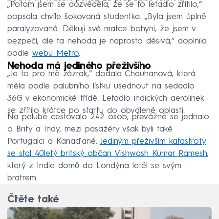
„Potom jsem se dozvěděla, že se to letadlo zřítilo,“
popsala chvíle šokovaná studentka. „Byla jsem úplně
paralyzovaná. Děkuji své matce bohyni, že jsem v
bezpečí, ale ta nehoda je naprosto děsivá,“ doplnila
podle
webu Metro
.
Nehoda má jediného přeživšího
„Je to pro mě zázrak,“ dodala Chauhanová, která
měla podle palubního lístku usednout na sedadlo
36G v ekonomické třídě. Letadlo indických aerolinek
se zřítilo krátce po startu do obydlené oblasti.
Na palubě cestovalo 242 osob, převážně se jednalo
o Brity a Indy, mezi pasažéry však byli také
Portugalci a Kanaďané.
Jediným přeživším katastrofy
se stal 40letý britský občan Vishwash Kumar Ramesh
,
který z Indie domů do Londýna letěl se svým
bratrem.
Čtěte také