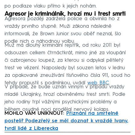
po podlaze vlaku přímo k jejich nohám.
Agresor je kriminálník, hrozí mu i trest smrti
Agresora později zadržela policie a obvinila ho z
vraždy prvního stupně. Muži zákona následně
informovali, že Brown Junior svou oběť neznal, šlo
podle nich o náhodnou volbu.
Muž má dlouhý kriminální rejstřík, od roku 2011 byl
odsouzen celkem čtrnáctkrát, mimo jiné za vloupání
či ozbrojenou loupež, za kterou si odpykal pětiletý
trest ve vězení. Naposledy byl souzen letos v lednu
za opakované zneužívání tísňového čísla 911, soud ho
tehdy propustil s podmínkou, uvádí
web BBC
.
V případě, že bude uznán vinným v případu vraždy
mladé Ukrajinky, hrozí obviněnému trest smrti. Podle
jeho rodiny trpí vážnými psychickými problémy a
během osudné noci prodělal nervový kolaps.
MOHLO VÁM UNIKNOUT:
Přiznání na smrtelné
posteli? Podezřelý se měl doznat k vraždě Ivany,
tvrdí lidé z Liberecka