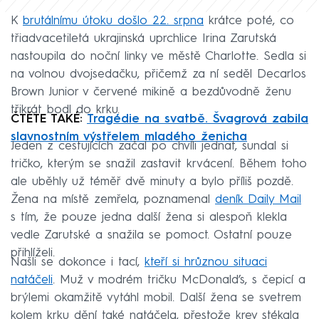
K
brutálnímu útoku došlo 22. srpna
krátce poté, co
třiadvacetiletá ukrajinská uprchlice Irina Zarutská
nastoupila do noční linky ve městě Charlotte. Sedla si
na volnou dvojsedačku, přičemž za ní seděl Decarlos
Brown Junior v červené mikině a bezdůvodně ženu
třikrát bodl do krku.
ČTĚTE TAKÉ:
Tragédie na svatbě. Švagrová zabila
slavnostním výstřelem mladého ženicha
Jeden z cestujících začal po chvíli jednat, sundal si
tričko, kterým se snažil zastavit krvácení. Během toho
ale uběhly už téměř dvě minuty a bylo příliš pozdě.
Žena na místě zemřela, poznamenal
deník Daily Mail
s tím, že pouze jedna další žena si alespoň klekla
vedle Zarutské a snažila se pomoct. Ostatní pouze
přihlíželi.
Našli se dokonce i tací,
kteří si hrůznou situaci
natáčeli
. Muž v modrém tričku McDonald’s, s čepicí a
brýlemi okamžitě vytáhl mobil. Další žena se svetrem
kolem krku dění také natáčela, přestože krev stékala