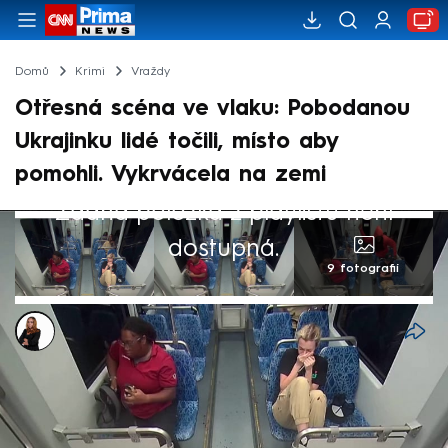
Domů
Krimi
Vraždy
Otřesná scéna ve vlaku: Pobodanou
Ukrajinku lidé točili, místo aby
pomohli. Vykrvácela na zemi
Žádná položka z playlistu není
dostupná.
9 fotografií
Michaela Bartošová
10. zář 2025, 13:01
Nepochopitelné chování cestujících vlaku v
Severní Karolíně, ve kterém byla ubodána