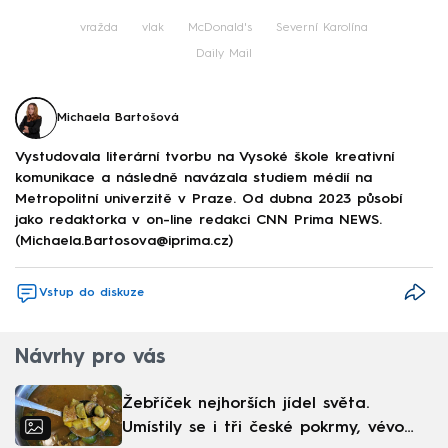
Failed to fetch
vražda
vlak
McDonald's
Severní Karolína
Daily Mail
Michaela Bartošová
Vystudovala literární tvorbu na Vysoké škole kreativní
komunikace a následně navázala studiem médií na
Metropolitní univerzitě v Praze. Od dubna 2023 působí
jako redaktorka v on-line redakci CNN Prima NEWS.
(Michaela.Bartosova@iprima.cz)
Vstup do diskuze
Návrhy pro vás
Žebříček nejhorších jídel světa.
Umístily se i tři české pokrmy, vévodí