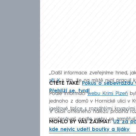
„Další informace zveřejníme hned, jak
síti X
s tím, že na místě nyní pracují kr
ČTĚTE TAKÉ:
Pokus o sebevraždu v
Přehlíží se, tvrdí
Podle informací
webu Krimi Plzeň
byl
jednoho z domů v Hornické ulici v K
igelitové tašce s rozsáhlými krvavými
V okolí otřesného nálezu probíhá rozs
pročesávají, podle webu se zaměřují 
MOHLO BY VÁS ZAJÍMAT:
Už za pá
kde nejvíc udeří bouřky a lijáky