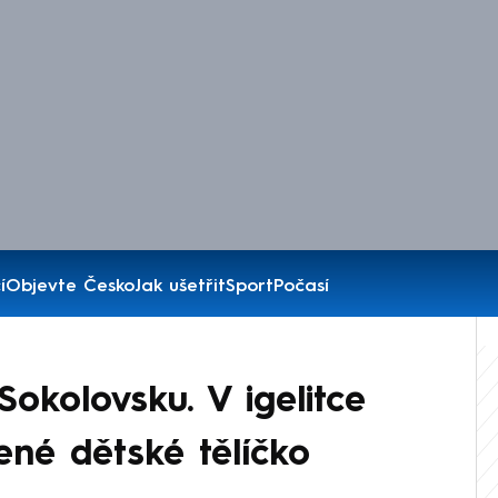
í
Objevte Česko
Jak ušetřit
Sport
Počasí
okolovsku. V igelitce
cené dětské tělíčko