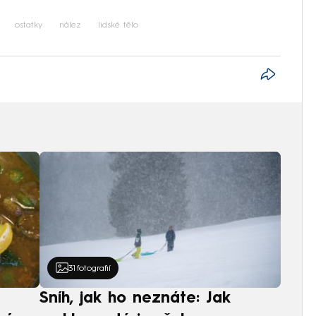
iled to fetch
ostatky
nález
lidské tělo
31
fotografií
Sníh, jak ho neznáte: Jak