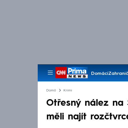
Domácí
Zahranič
Pořady
Domů
Krimi
Otřesný nález na S
měli najít rozčtvr