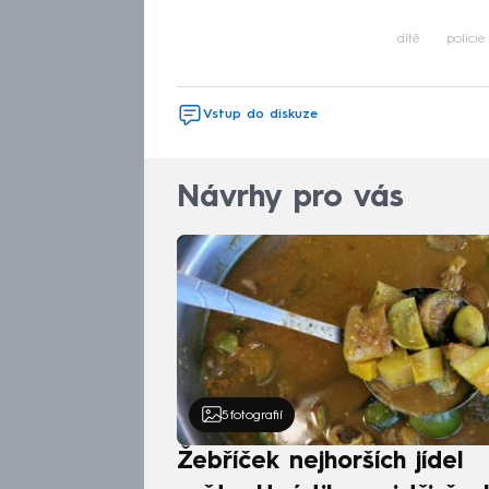
Fa
dítě
policie
Vstup do diskuze
Návrhy pro vás
5
fotografií
Žebříček nejhorších jídel