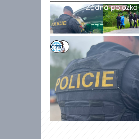
Žádná položka z
ČTK
,
Eva (Pavelková) Matysová
Akt. 4. čvn 2026, 11:24
• 4. čvn 2026, 10:10
V Kynšperku nad Ohří na Sokol
informoval krajský policejní m
informace policisté zatím nesd
prvotní úkony. Podle webu Kri
rozčtvrceného dětského tělíčka