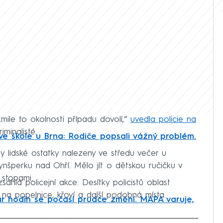
mile to okolnosti případu dovolí,“
uvedla policie na
iminalisté.
e škole u Brna: Rodiče popsali vážný problém.
y lidské ostatky nalezeny ve středu večer u
ynšperku nad Ohří. Mělo jít o dětskou ručičku v
 stopami.
áhlá policejní akce. Desítky policistů oblast
na popelnice, křoví a další podobná místa.
r hodin se počasí prudce změní. MAPA varuje,