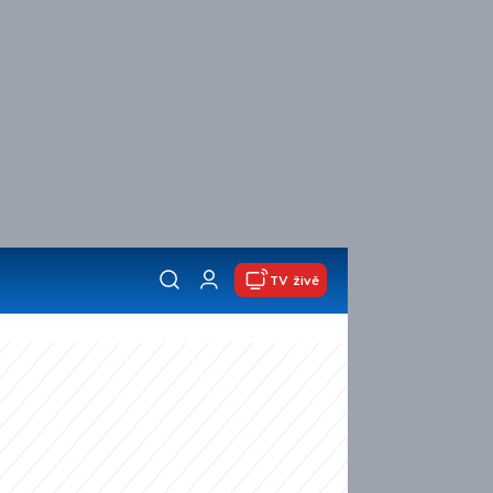
TV živě