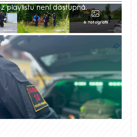
 playlistu není dostupná.
6 fotografií
ovsku se našla část lidského těla,
luvčí Jakub Kopřiva. Žádné bližší
ělili. Na místě nyní kriminalisté provádějí
mi Plzeň byla nalezena část
 v igelitové tašce.