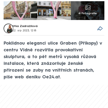
4 fotografie
Jitka Zadražilová
22. srp 2023, 12:18
Poklidnou eleganci ulice Graben (Příkopy) v
centru Vídně rozvířila provokativní
skulptura, a to pět metrů vysoká růžová
instalace, která znázorňuje ženské
přirození se zuby na vnitřních stranách,
píše web deníku Oe24.at.