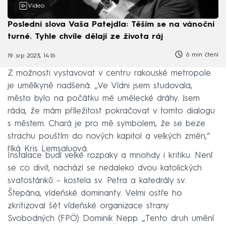
Video
Poslední slova Vaša Patejdla: Těším se na vánoční
turné. Tyhle chvíle dělají ze života ráj
6 min čtení
19. srp 2023, 14:16
Z možnosti vystavovat v centru rakouské metropole
je umělkyně nadšená. „Ve Vídni jsem studovala,
město bylo na počátku mé umělecké dráhy. Jsem
ráda, že mám příležitost pokračovat v tomto dialogu
s městem. Chará je pro mě symbolem, že se beze
strachu pouštím do nových kapitol a velkých změn,“
říká Kris Lemsaluová.
Instalace budí velké rozpaky a mnohdy i kritiku. Není
se co divit, nachází se nedaleko dvou katolických
svatostánků – kostela sv. Petra a katedrály sv.
Štepána, vídeňské dominanty. Velmi ostře ho
zkritizoval šéf vídeňské organizace strany
Svobodných (FPÖ) Dominik Nepp. „Tento druh umění