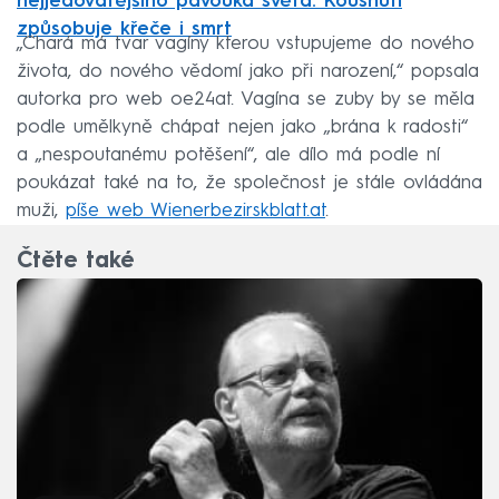
nejjedovatějšího pavouka světa. Kousnutí
způsobuje křeče i smrt
„Chará má tvar vagíny kterou vstupujeme do nového
života, do nového vědomí jako při narození,“ popsala
autorka pro web oe24at. Vagína se zuby by se měla
podle umělkyně chápat nejen jako „brána k radosti“
a „nespoutanému potěšení“, ale dílo má podle ní
poukázat také na to, že společnost je stále ovládána
muži,
píše web Wienerbezirskblatt.at
.
Čtěte také