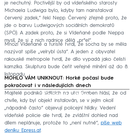
je nechutný. Poctivější by od vídeňského starosty
Michaela Ludwiga bylo, kdyby tam nainstaloval
červený zadek,“ řekl Nepp. Červený zřejmě proto, že
jde o barvu Ludwigových sociálních demokratů
(SPÖ). A zadek proto, že si Vídeňané podle Neppa
myslí, že si z nich radnice dělá „pr*el“.
Mnozí Vídeňané a turisté tvrdí, že socha by se měla
nazývat spíše „velrybí ústa“. A jeden z obyvatel
rakouské metropole tvrdí, že dílo vypadá jako čelisti
kamzíka. Skulptura bude čeřit veřejné mínění až do 8.
listopadu.
MOHLO VÁM UNIKNOUT: Horké počasí bude
pokračovat i v následujících dnech
Majitelé podniků sídlících na ulici Graben hlásí, že od
Failed to fetch
chvíle, kdy byl objekt instalován, se v jejím okolí
„nápadně často“ objevují policejní hlídky. Vedení
vídeňské policie ale tvrdí, že zvláštní dohled nad
dílem neplánuje, protože to „není nutné“,
píše web
deníku Epress.at
.