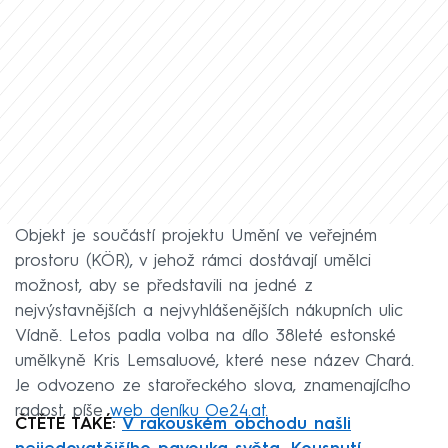
Objekt je součástí projektu Umění ve veřejném
prostoru (KÖR), v jehož rámci dostávají umělci
možnost, aby se představili na jedné z
nejvýstavnějších a nejvyhlášenějších nákupních ulic
Vídně. Letos padla volba na dílo 38leté estonské
umělkyně Kris Lemsaluové, které nese název Chará.
Je odvozeno ze starořeckého slova, znamenajícího
radost, píše
web deníku Oe24.at
.
ČTĚTE TAKÉ:
V rakouském obchodu našli