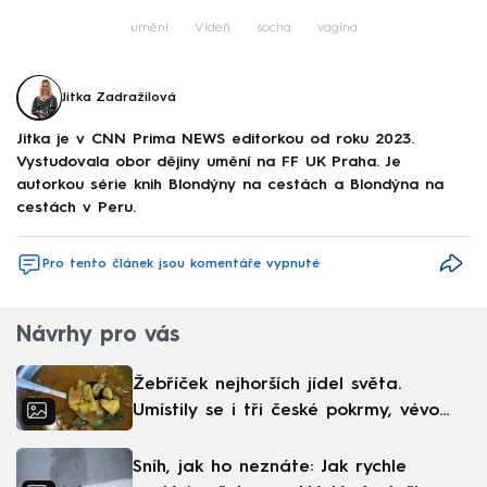
umění
Vídeň
socha
vagína
Jitka Zadražilová
Jitka je v CNN Prima NEWS editorkou od roku 2023.
Vystudovala obor dějiny umění na FF UK Praha. Je
autorkou série knih Blondýny na cestách a Blondýna na
cestách v Peru.
Pro tento článek jsou komentáře vypnuté
Návrhy pro vás
Žebříček nejhorších jídel světa.
Umístily se i tři české pokrmy, vévodí
skandinávská kuchyně
Sníh, jak ho neznáte: Jak rychle