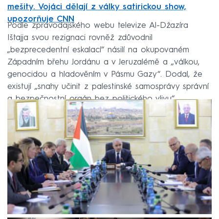
mešity. Vojáci dělají z války satirickou show,
upozorňuje CNN
Podle zpravodajského webu televize Al-Džazíra
Ištajja svou rezignaci rovněž zdůvodnil
„bezprecedentní eskalací“ násilí na okupovaném
Západním břehu Jordánu a v Jeruzalémě a „válkou,
genocidou a hladověním v Pásmu Gazy“. Dodal, že
existují „snahy učinit z palestinské samosprávy správní
a bezpečnostní orgán bez politického vlivu“.