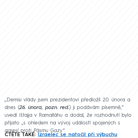
„Demisi vlády jsem prezidentovi předložil 20. února a
dnes (
26. února, pozn. red.
) ji podávám písemně,“
uvedl Ištajja v Ramalláhu a dodal, že rozhodnutí bylo
přijato „s ohledem na vývoj událostí spojených s
agresí proti Pásmu Gazy“.
ČTĚTE TAKÉ:
Izraelec se natočil při výbuchu