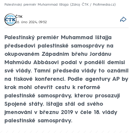
Palestinský premiér Muhammad Ištajja
Zdroj: ČTK / Profimedia.cz
ČTK
26. úno 2024, 09:52
Palestinský premiér Muhammad Ištajja
předsedovi palestinské samosprávy na
okupovaném Západním břehu Jordánu
Mahmúdu Abbásovi podal v pondělí demisi
své vlády. Tamní předseda vlády to oznámil
na tiskové konferenci. Podle agentury AP by
krok mohl otevřít cestu k reformě
palestinské samosprávy, kterou prosazují
Spojené státy. Ištajja stál od svého
jmenování v březnu 2019 v čele 18. vlády
palestinské samosprávy.