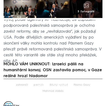
5 fotografií
Vývoj podle agentury AP naznačuje, že Západem
podporovaná palestinská samospráva je ochotna
zavést reformy, aby se „revitalizovala“, jak požadují
USA. Podle dřívějších amerických vyjádření by po
skončení války mohla kontrolu nad Pásmem Gazy
převzít právě reformovaná palestinská samospráva. V
cestě této variantě ale stále stojí mnoho překážek,
píše AP.
MOHLO VÁM UNIKNOUT: Izraelci pálili na
humanitární konvoj. OSN zastavila pomoc, v Gaze
reálně hrozí hladomor
Failed to fetch
zahraničí
premiér
Blízký východ
Pásmo Gazy
Mahmúd Abbás