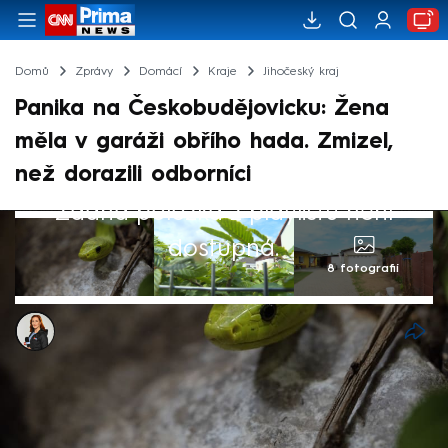
Domů
Zprávy
Domácí
Kraje
Jihočeský kraj
Panika na Českobudějovicku: Žena
měla v garáži obřího hada. Zmizel,
než dorazili odborníci
Žádná položka z playlistu není
dostupná.
8 fotografií
Kateřina Hálová
3. srp 2024, 21:19
Pokud se bojíte hadů, asi byste nechtěli být
v kůži ženy z Českobudějovicka, která ve