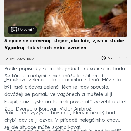
5
fotografií
Slepice se červenají stejně jako lidé, zjistila studie.
Vyjadřují tak strach nebo vzrušení
6 min čtení
28. čvc 2024, 15:52
Podle popisu by se mohlo jednat o exotického hada.
Setkání s mnohými z nich může končit smrtí.
„Hráškově zelená je třeba mamba zelená. Může to
být také bičovka zelená, těch je tady spousta,
dovážejí se pomalu ve vagónech a můžete si ji
koupit, aniž byste na to měli povolení,“ vysvětlil ředitel
Zoo Dvorec u Borovan Viktor Ambrož.
Policie teď vyzývá chovatele, kterým nějaký had
chybí, aby se jí ozvali. V případě nelegálního chovu
se ale situace může zkomplikovat.