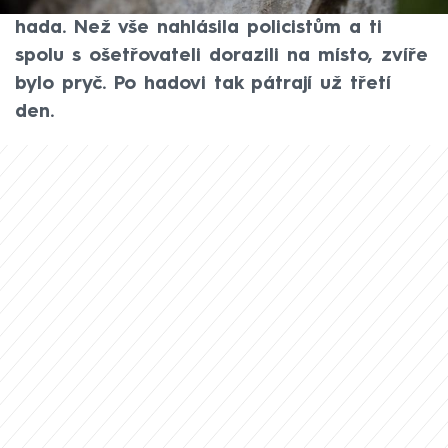
své garáži našla zhruba půlmetrového
hada. Než vše nahlásila policistům a ti
spolu s ošetřovateli dorazili na místo, zvíře
bylo pryč. Po hadovi tak pátrají už třetí
den.