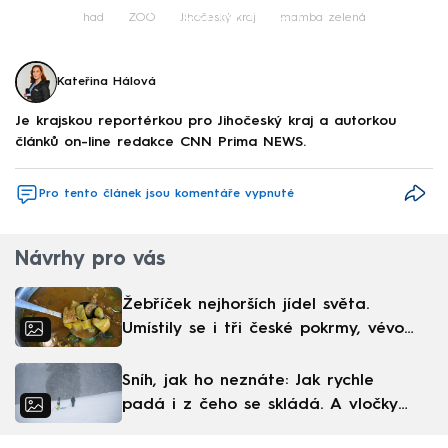
Failed to fetch
had
ZOO
Jihočeský kraj
mamba zelená
Kateřina Hálová
Je krajskou reportérkou pro Jihočeský kraj a autorkou
článků on-line redakce CNN Prima NEWS.
Pro tento článek jsou komentáře vypnuté
Návrhy pro vás
Žebříček nejhorších jídel světa.
Umístily se i tři české pokrmy, vévodí
skandinávská kuchyně
Sníh, jak ho neznáte: Jak rychle
padá i z čeho se skládá. A vločky
nejsou bílé