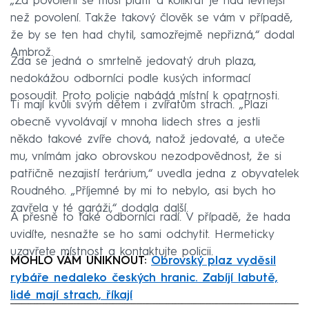
„Za povolení se musí platit a kolikrát je had levnější
než povolení. Takže takový člověk se vám v případě,
že by se ten had chytil, samozřejmě nepřizná,“ dodal
Ambrož.
Zda se jedná o smrtelně jedovatý druh plaza,
nedokážou odborníci podle kusých informací
posoudit. Proto policie nabádá místní k opatrnosti.
Ti mají kvůli svým dětem i zvířatům strach. „Plazi
obecně vyvolávají v mnoha lidech stres a jestli
někdo takové zvíře chová, natož jedovaté, a uteče
mu, vnímám jako obrovskou nezodpovědnost, že si
patřičně nezajistí terárium,“ uvedla jedna z obyvatelek
Roudného. „Příjemné by mi to nebylo, asi bych ho
zavřela v té garáži,“ dodala další.
A přesně to také odborníci radí. V případě, že hada
uvidíte, nesnažte se ho sami odchytit. Hermeticky
uzavřete místnost a kontaktujte policii.
MOHLO VÁM UNIKNOUT:
Obrovský plaz vyděsil
rybáře nedaleko českých hranic. Zabíjí labutě,
lidé mají strach, říkají