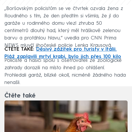
„Boršovským policistům se ve čtvrtek ozvala žena z
Roudného s tím, že den předtím si všimla, že jí do
garáže u rodinného domu vlezl zhruba 50
centimetrů dlouhý had, který měl hráškově zelenou
barvu a protáhlou hlavu,“ uvedla pro CNN Prima
NEWS mluvčí jihočeské policie Lenka Krausová.
ČTĚTE TAKÉ:
Děsivý zážitek pro turisty v Itálii.
Pláž zaplavili mrtví krabi, bylo jich přes 100 kilo
Policisté a hasiči spolu s ošetřovateli ze zoologické
zahrady dorazili na místo ihned po ohlášení.
Prohledali garáž, blízké okolí, nicméně žádného hada
nenašli.
Čtěte také