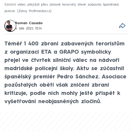
Silniční válec přejíždí přes zbraně teroristů, které zabavila španělská
policie.
Zdroj: Profimedia.cz
Roman Casado
4. bře 2021, 15:14
Téměř 1 400 zbraní zabavených teroristům
z organizací ETA a GRAPO symbolicky
přejel ve čtvrtek silniční válec na nádvoří
madridské policejní školy. Aktu se zúčastnil
španělský premiér Pedro Sánchez. Asociace
pozůstalých obětí však zničení zbraní
kritizuje, podle nich mohly ještě přispět k
vyšetřování neobjasněných zločinů.