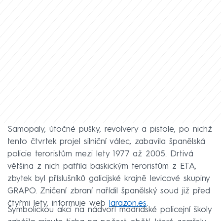
Samopaly, útočné pušky, revolvery a pistole, po nichž
tento čtvrtek projel silniční válec, zabavila španělská
policie teroristům mezi lety 1977 až 2005. Drtivá
většina z nich patřila baskickým teroristům z ETA,
zbytek byl příslušníků galicijské krajně levicové skupiny
GRAPO. Zničení zbraní nařídil španělský soud již před
čtyřmi lety, informuje web
larazon.es
.
Symbolickou akci na nádvoří madridské policejní školy