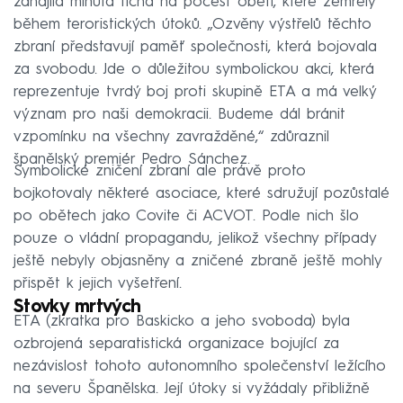
zahájila minuta ticha na počest obětí, které zemřely
během teroristických útoků. „Ozvěny výstřelů těchto
zbraní představují paměť společnosti, která bojovala
za svobodu. Jde o důležitou symbolickou akci, která
reprezentuje tvrdý boj proti skupině ETA a má velký
význam pro naši demokracii. Budeme dál bránit
vzpomínku na všechny zavražděné,“ zdůraznil
španělský premiér Pedro Sánchez.
Symbolické zničení zbraní ale právě proto
bojkotovaly některé asociace, které sdružují pozůstalé
po obětech jako Covite či ACVOT. Podle nich šlo
pouze o vládní propagandu, jelikož všechny případy
ještě nebyly objasněny a zničené zbraně ještě mohly
přispět k jejich vyšetření.
Stovky mrtvých
ETA (zkratka pro Baskicko a jeho svoboda) byla
ozbrojená separatistická organizace bojující za
nezávislost tohoto autonomního společenství ležícího
na severu Španělska. Její útoky si vyžádaly přibližně