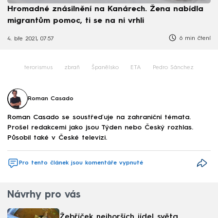
Hromadné znásilnění na Kanárech. Žena nabídla
migrantům pomoc, ti se na ni vrhli
6 min čtení
4. bře 2021, 07:57
terorismus
zbraň
Španělsko
ETA
Pedro Sánchez
Roman Casado
Roman Casado se soustřeďuje na zahraniční témata.
Prošel redakcemi jako jsou Týden nebo Český rozhlas.
Působil také v České televizi.
Pro tento článek jsou komentáře vypnuté
Návrhy pro vás
Žebříček nejhorších jídel světa.