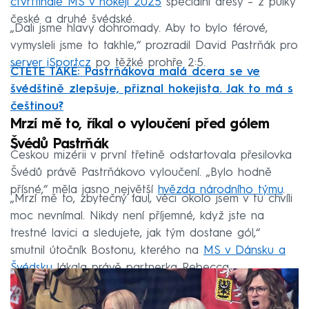
čtvrtfinále MS v hokeji 2025
speciální dresy – z půlky
české a druhé švédské.
„Dali jsme hlavy dohromady. Aby to bylo férové,
vymysleli jsme to takhle,“ prozradil David Pastrňák pro
server iSport.cz
po těžké prohře 2:5.
ČTĚTE TAKÉ: Pastrňákova malá dcera se ve
švédštině zlepšuje, přiznal hokejista. Jak to má s
češtinou?
Mrzí mě to, říkal o vyloučení před gólem
Švédů Pastrňák
Českou mizérii v první třetině odstartovala přesilovka
Švédů právě Pastrňákovo vyloučení. „Bylo hodně
přísné,“ měla jasno největší
hvězda národního týmu
.
„Mrzí mě to, zbytečný faul, věci okolo jsem v tu chvíli
moc nevnímal. Nikdy není příjemné, když jste na
trestné lavici a sledujete, jak tým dostane gól,“
smutnil útočník Bostonu, kterého na
MS v Dánsku a
Švédsku
lákala právě partnerka Rebecca.