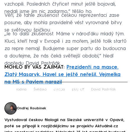
vzchopili. Posledních čtyřicet minut ještě bojovali,
nedali jsme jim nic zadarmo,“ těšilo ho.
Věří, že tahle zkušenost českou reprezentaci zase
posune, aby mohla pravidelně vést vyrovnané bitvy
se světovou špičkou.
„Je to další zkušenost. Máme v nároďáku mladý tým.
Kluci, kteří hrají v Evropě i za mořem, ještě tolik startů
za repre nemají. Budujeme super partu do budoucna
a doufejme, že nás čeká světlejší období,“ hledí
dopředu David Pastrňák.
MOHLO BY VÁS ZAJÍMAT:
Prezidenti na masce.
Zlatý Masaryk, Havel se ještě neřešil. Vejmelka
na MS s Pavlem narazil
Failed to fetch
rodina
Švédsko
Evropa
play off
David Pastrňák
Ondřej Roubínek
Vystudoval českou filologii na Slezské univerzitě v Opavě,
poté se připojil k rozjíždějícímu se projektu Aktuálně.cz