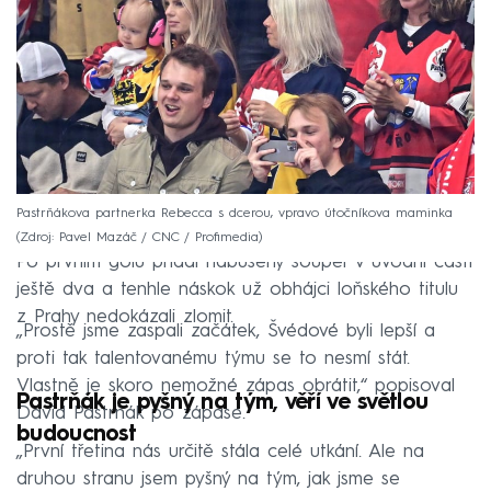
Pastrňákova partnerka Rebecca s dcerou, vpravo útočníkova maminka
Zdroj: Pavel Mazáč / CNC / Profimedia
Po prvním gólu přidal nabušený soupeř v úvodní části
ještě dva a tenhle náskok už obhájci loňského titulu
z Prahy nedokázali zlomit.
„Prostě jsme zaspali začátek, Švédové byli lepší a
proti tak talentovanému týmu se to nesmí stát.
Vlastně je skoro nemožné zápas obrátit,“ popisoval
Pastrňák je pyšný na tým, věří ve světlou
David Pastrňák po zápase.
budoucnost
„První třetina nás určitě stála celé utkání. Ale na
druhou stranu jsem pyšný na tým, jak jsme se