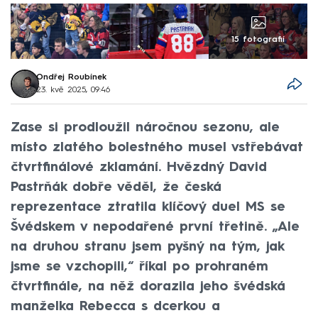
15 fotografií
Ondřej Roubínek
23. kvě 2025, 09:46
Zase si prodloužil náročnou sezonu, ale
místo zlatého bolestného musel vstřebávat
čtvrtfinálové zklamání. Hvězdný David
Pastrňák dobře věděl, že česká
reprezentace ztratila klíčový duel MS se
Švédskem v nepodařené první třetině. „Ale
na druhou stranu jsem pyšný na tým, jak
jsme se vzchopili,“ říkal po prohraném
čtvrtfinále, na něž dorazila jeho švédská
manželka Rebecca s dcerkou a