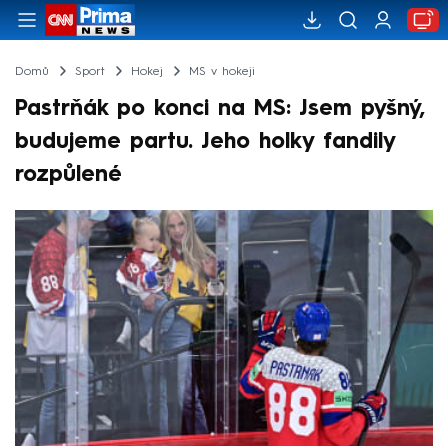
Domů
Sport
Hokej
MS v hokeji
Pastrňák po konci na MS: Jsem pyšný,
budujeme partu. Jeho holky fandily
rozpůlené