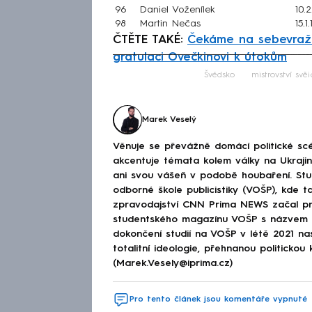
96
Daniel Voženílek
10.2
98
Martin Nečas
15.1
ČTĚTE TAKÉ:
Čekáme na sebevražd
gratulaci Ovečkinovi k útokům
Fa
Švédsko
mistrovství svět
Marek Veselý
Věnuje se převážně domácí politické scé
akcentuje témata kolem války na Ukraj
ani svou vášeň v podobě houbaření. Stu
odborné škole publicistiky (VOŠP), kde ta
zpravodajství CNN Prima NEWS začal pra
studentského magazínu VOŠP s názvem 
dokončení studií na VOŠP v létě 2021 n
totalitní ideologie, přehnanou politickou 
(Marek.Vesely@iprima.cz)
Pro tento článek jsou komentáře vypnuté