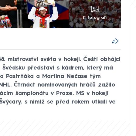
11 fotografií
. mistrovství světa v hokeji. Čeští obhájci
a Švédsku představí s kádrem, který má
da Pastrňáka a Martina Nečase tým
z NHL. Čtrnáct nominovaných hráčů zažilo
mácím šampionátu v Praze. MS v hokeji
výcary, s nimiž se před rokem utkali ve