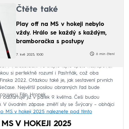
Čtěte také
Play off na MS v hokeji nebylo
vždy. Hrálo se každý s každým,
bramboračka s postupy
6 min čtení
7. kvě 2025, 10:00
bí v Pardubicích. Ve stejné lajně spolu nastupovali
nkou si perfektně rozumí i Pastrňák, což oba
inska 2022. Otázkou také je, jak sestavení prvních
d Nečase. Největší posilou obranných řad bude
ouveru Filip Hronek.
 odstartuje již v pátek 9. května. Češi budou
. V úvodním zápase změří síly se Švýcary – obhájci
 o MS v hokeji 2025 naleznete pod tímto
MS V HOKEJI 2025