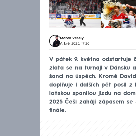
Marek Veselý
7. kvě 2025, 17:26
V pátek 9. května odstartuje 88
zlata se na turnaji v Dánsku 
šanci na úspěch. Kromě Davi
doplňuje i dalších pět posil 
loňskou spanilou jízdu na do
2025 Češi zahájí zápasem se Š
finále.