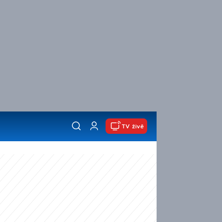
TV živě