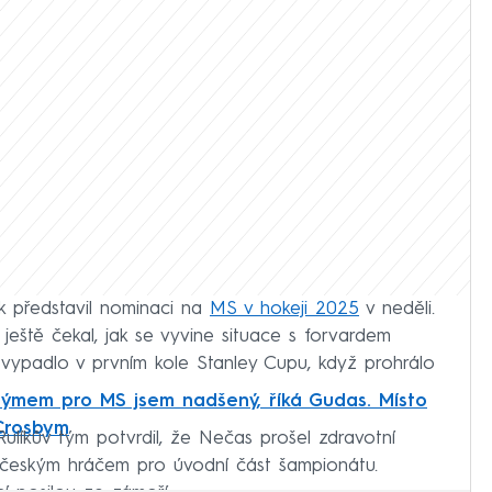
k představil nominaci na
MS v hokeji 2025
v neděli.
 ještě čekal, jak se vyvine situace s forvardem
ypadlo v prvním kole Stanley Cupu, když prohrálo
ýmem pro MS jsem nadšený, říká Gudas. Místo
 Crosbym
Rulíkův tým potvrdil, že Nečas prošel zdravotní
m českým hráčem pro úvodní část šampionátu.