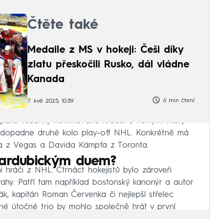
í posilou ze zámoří.
Čtěte také
Medaile z MS v hokeji: Češi díky
zlatu přeskočili Rusko, dál vládne
Kanada
6 min čtení
7. kvě 2025, 10:39
upisku všechny nominované hráče. S volnými místy
k dopadne druhé kolo play-off NHL. Konkrétně má
la z Vegas a Davida Kämpfa z Toronta.
pardubickým duem?
i hráči z NHL. Čtrnáct hokejistů bylo zároveň
ahy. Patří tam například bostonský kanonýr a autor
ák, kapitán Roman Červenka či nejlepší střelec
é útočné trio by mohlo společně hrát v první