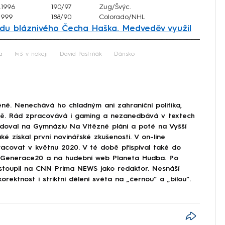
.1996
190/97
Zug/Švýc.
.1999
188/90
Colorado/NHL
u bláznivého Čecha Haška. Medveděv využil
iled to fetch
a
MS v hokeji
David Pastrňák
Dánsko
ně. Nenechává ho chladným ani zahraniční politika,
ině. Rád zpracovává i gaming a nezanedbává v textech
doval na Gymnáziu Na Vítězné pláni a poté na Vyšší
ké získal první novinářské zkušenosti. V on-line
covat v květnu 2020. V té době přispíval také do
Generace20 a na hudební web Planeta Hudba. Po
astoupil na CNN Prima NEWS jako redaktor. Nesnáší
korektnost i striktní dělení světa na „černou“ a „bílou“.