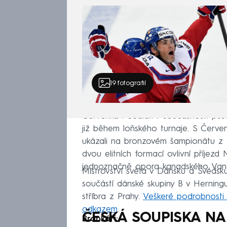
formaci.
19
fotografií
Červenka i Sedlák v současnosti půso
již během loňského turnaje. S Červe
ukázali na bronzovém šampionátu z F
dvou elitních formací ovlivní příjez
jednoznačně opora kanadského Vanc
Mistrovství světa v Dánsku a Švédsku
součástí dánské skupiny B v Herningu
stříbra z Prahy.
Veškeré podrobnosti
odkazem
.
ČESKÁ SOUPISKA NA 
Brankáři: