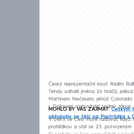
Český reprezentační kouč Radim Rulí
Tehdy odhalil jména 24 hráčů, jelikož
Martinem Nečasem, jehož Colorado v
s Dallasem rozhodující sedmý zápas.
MOHLO BY VÁS ZAJÍMAT:
Českým t
obhajoby se těší na Pastrňáka s
V úterý se Češi mohli radovat, když 
prohlídkou a stal se 25. potvrzený