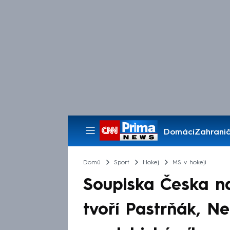
Domácí
Zahranič
Pořady
Domů
Sport
Hokej
MS v hokeji
Soupiska Česka na
tvoří Pastrňák, Ne