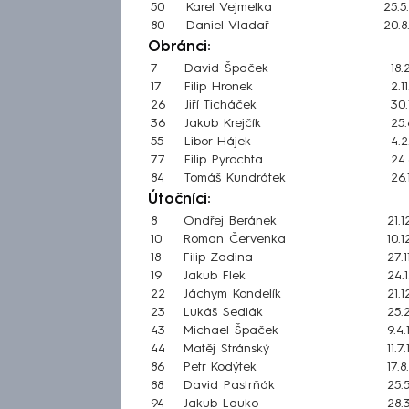
50
Karel Vejmelka
25.5
80
Daniel Vladař
20.8
Obránci:
7
David Špaček
18.
17
Filip Hronek
2.1
26
Jiří Ticháček
30.
36
Jakub Krejčík
25.
55
Libor Hájek
4.2
77
Filip Pyrochta
24.
84
Tomáš Kundrátek
26.
Útočníci:
8
Ondřej Beránek
21.1
10
Roman Červenka
10.1
18
Filip Zadina
27.1
19
Jakub Flek
24.
22
Jáchym Kondelík
21.1
23
Lukáš Sedlák
25.
43
Michael Špaček
9.4.
44
Matěj Stránský
11.7
86
Petr Kodýtek
17.8
88
David Pastrňák
25.
94
Jakub Lauko
28.