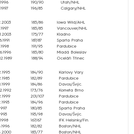
.1996
190/90
Utah/NHL
.1997
196/85
Calgary/NHL
2.2003
183/86
Iowa Wild/AHL
1.1997
183/85
Vancouver/NHL
1.2003
175/77
Kladno
6.1991
187/87
Sparta Praha
.1998
191/95
Pardubice
6.1996
183/80
Mladá Boleslav
12.1989
188/94
Oceláři Třinec
2.1995
184/90
Karlovy Vary
2.1985
182/89
Pardubice
1.1999
184/86
Davos/Švýc.
12.1992
173/76
Kometa Brno
2.1999
201/107
Pardubice
2.1993
184/96
Pardubice
1997
180/85
Sparta Praha
.1993
193/98
Davos/Švýc.
.1998
167/67
IFK Helsinky/Fin.
5.1996
182/82
Boston/NHL
3.2000
183/77
Boston/NHL