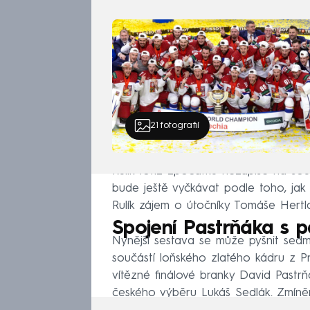
Teoreticky ovšem nemusí být posledn
21
fotografií
Rulík totiž zpočátku nezapíše na so
bude ještě vyčkávat podle toho, ja
Rulík zájem o útočníky Tomáše Hert
Spojení Pastrňáka s 
Nynější sestava se může pyšnit sedm
součástí loňského zlatého kádru z Pr
vítězné finálové branky David Pastrň
českého výběru Lukáš Sedlák. Zmíněn