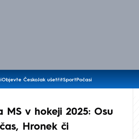
í
Objevte Česko
Jak ušetřit
Sport
Počasí
 MS v hokeji 2025: Osu
čas, Hronek či