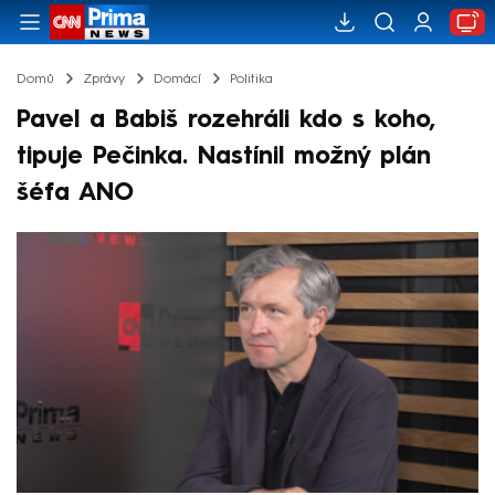
Domů
Zprávy
Domácí
Politika
Pavel a Babiš rozehráli kdo s koho,
tipuje Pečinka. Nastínil možný plán
šéfa ANO