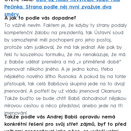
Pečinka. Strana podle něj nyní zvažuje dva
směry.
A jak to podle vás dopadne?
To vážně nevím. Faktem je, že kdyby ty strany podaly
kompetenční žalobu na prezidenta, tak Ústavní soud
by samozřejmě měl pochopení pro jeho postoj,
protože sám judikoval, že má tak jednat. Ale pak by
řekl tu kouzelnou formulku, že mu nenakazuje, že má
z Babiše udělat premiéra a má „v přiměřené době“
jmenovat někoho jiného. A je jedno koho, třeba
nějakého nového Jiřího Rusnoka. A pokud by na tohle
přistoupili, tak celá Babišova skupina jede na to dvojí
jmenování. A potřetí by už vládu jmenoval Okamura.
Takže buďto se bude chtít Babiš dohodnout nějakou
mírovou cestou a něco představí, anebo jede na tři
jmenování.
Takže podle vás Andrej Babiš opravdu nemá
konkrétní řešení pro svůj střet zájmů, byť to před