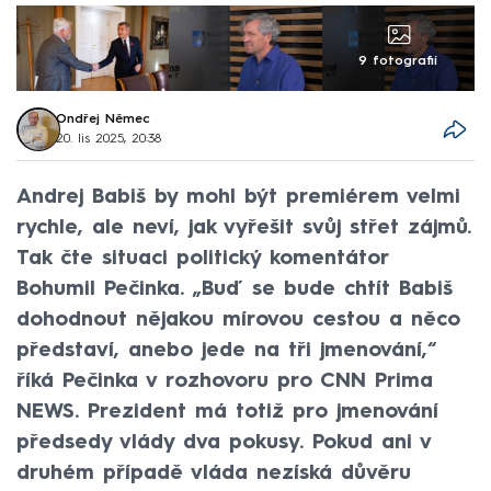
9 fotografií
Ondřej Němec
20. lis 2025, 20:38
Andrej Babiš by mohl být premiérem velmi
rychle, ale neví, jak vyřešit svůj střet zájmů.
Tak čte situaci politický komentátor
Bohumil Pečinka. „Buď se bude chtít Babiš
dohodnout nějakou mírovou cestou a něco
představí, anebo jede na tři jmenování,“
říká Pečinka v rozhovoru pro CNN Prima
NEWS. Prezident má totiž pro jmenování
předsedy vlády dva pokusy. Pokud ani v
druhém případě vláda nezíská důvěru