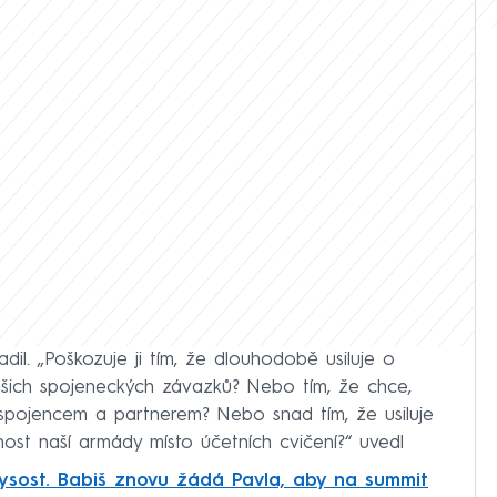
dil. „Poškozuje ji tím, že dlouhodobě usiluje o
šich spojeneckých závazků? Nebo tím, že chce,
pojencem a partnerem? Nebo snad tím, že usiluje
ost naší armády místo účetních cvičení?“ uvedl
orysost. Babiš znovu žádá Pavla, aby na summit