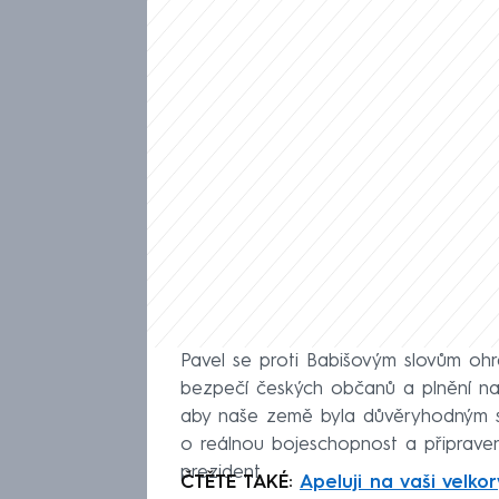
Pavel se proti Babišovým slovům ohra
bezpečí českých občanů a plnění na
aby naše země byla důvěryhodným s
o reálnou bojeschopnost a připraven
prezident.
ČTĚTE TAKÉ:
Apeluji na vaši velk