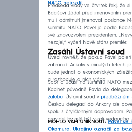
NATO nejezdil
Předseda vlády ve čtvrtek řekl, že s
Babišovi žádal před jmenováním premi
mu i odmítnutí jmenovat poslance Mo
summitu NATO. Pavel je podle Babi
své znovuzvolení prezidentem. „Ne
nezajel,“ vyčetl hlavě státu premiér.
Zasáhl Ústavní soud
Uvedl rovněž, že pokud Pavel poletí
zahraničí. Ačkoliv v minulých letech j
bude jednat o ekonomických záležito
a rozhoduje o nich vláda.
Spor o účast na summitu NATO mezi 
Kabinet původně Pavla do delegace 
žalobu
. Ústavní soud v
předběžném o
Českou delegaci do Ankary ale poved
spolu s čtyřčlenným doprovodem. Pav
pravidel by měl být v roli vedoucího
MOHLO VÁM UNIKNOUT:
Pavel se 
Okamura. Ukrajinu označil za be