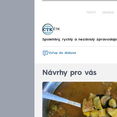
Fa
NATO
Ukrajina
ČTK
Spolehlivý, rychlý a nezávislý zpravodajs
Vstup do diskuze
Návrhy pro vás