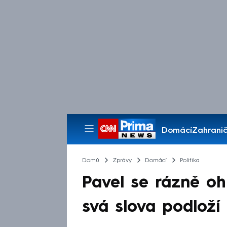
Domácí
Zahranič
Pořady
Domů
Zprávy
Domácí
Politika
Pavel se rázně ohr
svá slova podloží