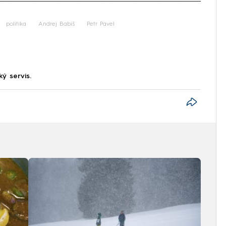
iled to fetch
politika
Andrej Babiš
Petr Pavel
ký servis.