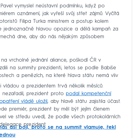
i Pavel vymyslel neústavní podmínku, když po
érem oznámení, jak vyřeší svůj střet zájmů. Vyčítá
toristů Filipa Turka ministrem a postup kolem
še jednoznačně hlavou opozice a dělá kampaň za
vynechá dne, aby do nás nějakým způsobem
 na vrcholné jednání aliance, poškodí ČR v
ezdili na summity prezidenti, letos se podle Babiše
stech a penězích, na které hlava státu nemá vliv
vládou a prezidentem trvá několik měsíců.
nezařadil, prezident proto
podal kompetenční
patření vládě uložil
, aby hlavě státu zajistila účast.
e premiér, prezident by měl být jejím členem
el ve středu uvedl, že podle všech protokolárních
 delegace prezident.
nás asi bojí, proto se na summit vlamuje, řekl
zednou