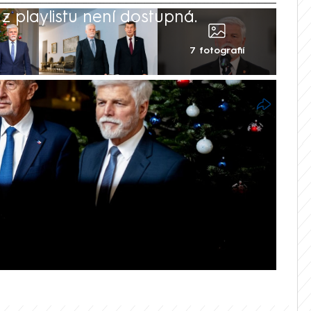
 playlistu není dostupná.
7 fotografií
y měl podle prezidenta Petra Pavla buď
ávažná tvrzení, že si prezident vykládá
e ČR, nebo vzít svá slova zpět. Pavel to
poskytl Hrad. Babiš ve čtvrtek v
 že hlavním problémem prezidenta je, že
vedl také, že tím, co Pavel dělá a pokud
tické aliance (NATO) v Ankaře, poškodí ČR