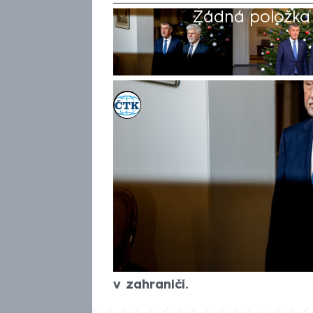
Žádná položka z
ČTK
Akt. 2. čvc 2026, 18:52
• 2. čvc 2026, 18:41
Premiér Andrej Babiš (ANO) b
podložit konkrétními důkazy z
ústavu podle svého a poškozuj
uvedl ve vyjádření, které ČTK 
rozhovoru s Deníkem.cz řekl,
si vykládá ústavu, jak chce. U
poletí na summit Severoatlan
v zahraničí.