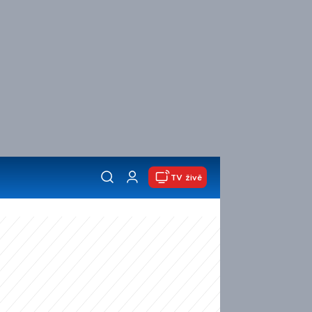
TV živě