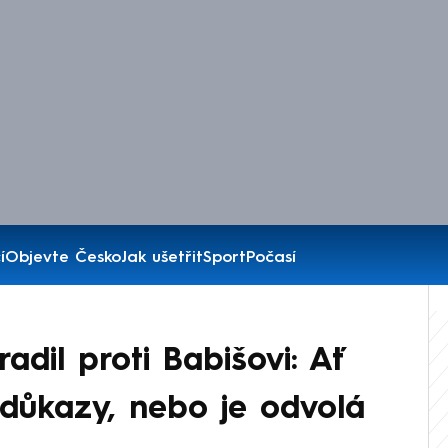
í
Objevte Česko
Jak ušetřit
Sport
Počasí
adil proti Babišovi: Ať
 důkazy, nebo je odvolá