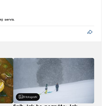
ký servis.
31
fotografií