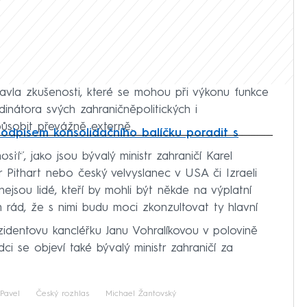
avla zkušenosti, které se mohou při výkonu funkce
dinátora svých zahraničněpolitických i
 působit převážně externě.
odpisem konsolidačního balíčku poradit s
iled to fetch
í“, jako jsou bývalý ministr zahraničí Karel
 Pithart nebo český velvyslanec v USA či Izraeli
nejsou lidé, kteří by mohli být někde na výplatní
 rád, že s nimi budu moci zkonzultovat ty hlavní
dentovu kancléřku Janu Vohralíkovou v polovině
i se objeví také bývalý ministr zahraničí za
 Pavel
Český rozhlas
Michael Žantovský