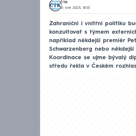
ČTK
10. kvě 2023, 18:53
Zahraniční i vnitřní politiku 
konzultovat s týmem externíc
například někdejší premiér Pet
Schwarzenberg nebo někdejší 
Koordinace se ujme bývalý dip
středu řekla v Českém rozhlas