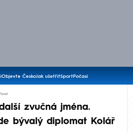
í
Objevte Česko
Jak ušetřit
Sport
Počasí
Pavel
 další zvučná jména.
de bývalý diplomat Kolář