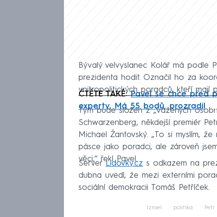
Bývalý velvyslanec Kolář má podle P
prezidenta hodit. Označil ho za koor
vnitropolitických poradců, kteří mají
ČTĚTE TAKÉ:
Pavel se chce před p
Fa
experty. Má 55 bodů, prozradil
Tým bude složen z „vážených osobnost
Schwarzenberg, někdejší premiér Petr
Michael Žantovský. „To si myslím, že 
pásce jako poradci, ale zároveň jsem
věci,“ řekl Pavel.
Server
Lidovky.cz
s odkazem na prezi
dubna uvedl, že mezi externími poradc
sociální demokracii Tomáš Petříček.
Izrael
politika
Petr