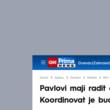
Domácí
Zahranič
Pořady
Domů
Zprávy
Domácí
Politika
Petr 
Pavlovi mají radit
Koordinovat je bu