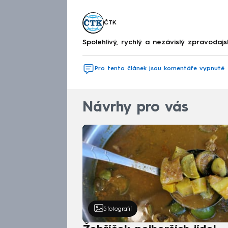
ČTK
Spolehlivý, rychlý a nezávislý zpravodajs
Pro tento článek jsou komentáře vypnuté
Návrhy pro vás
5
fotografií