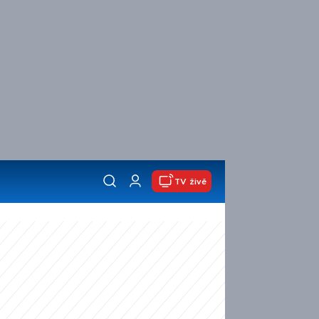
TV živě