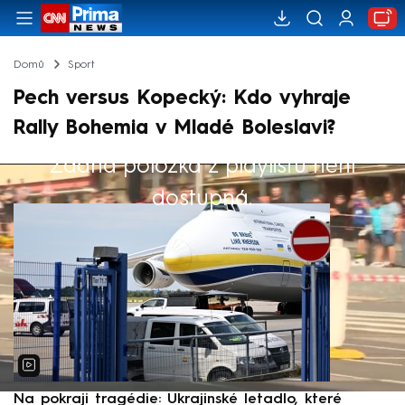
Domů
Sport
Pech versus Kopecký: Kdo vyhraje
Rally Bohemia v Mladé Boleslavi?
Žádná položka z playlistu není
Výběr redakce
dostupná.
Na pokraji tragédie: Ukrajinské letadlo, které
P