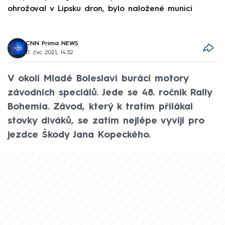
ohrožoval v Lipsku dron, bylo naložené municí
e
CNN Prima NEWS
11. čvc 2021, 14:32
V okolí Mladé Boleslavi burácí motory
závodních speciálů. Jede se 48. ročník Rally
Bohemia. Závod, který k tratím přilákal
stovky diváků, se zatím nejlépe vyvíjí pro
jezdce Škody Jana Kopeckého.