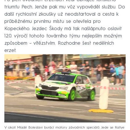
triumfu Pech. Jenže pak mu vůz vypověděl službu. Do
další rychlostní zkoušky už neodstartoval a cesta k
průběžnému prvnímu místu se otevřela pro
Kopeckého. Jezdec Škody má tak našlápnuto oslavit
120. výročí tohoto továrního týmu nejlepším možným
způsobem – vítězstvím. Rozhodne šest nedělních
erzet.
V okolí Mladé Boleslavi burácí motory závodních speciálů. Jede se Rallye