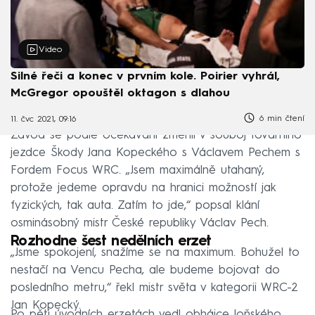
Video
Silné řeči a konec v prvním kole. Poirier vyhrál,
McGregor opouštěl oktagon s dlahou
6 min čtení
11. čvc 2021, 09:16
Závod se podle očekávání změnil v souboj továrního
jezdce Škody Jana Kopeckého s Václavem Pechem s
Fordem Focus WRC. „Jsem maximálně utahaný,
protože jedeme opravdu na hranici možností jak
fyzických, tak auta. Zatím to jde,“ popsal klání
osminásobný mistr České republiky Václav Pech.
Rozhodne šest nedělních erzet
„Jsme spokojení, snažíme se na maximum. Bohužel to
nestačí na Vencu Pecha, ale budeme bojovat do
posledního metru,“ řekl mistr světa v kategorii WRC-2
Jan Kopecký.
Po pěti úvodních erzetách vedl obhájce loňského