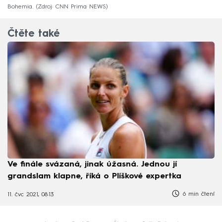
Bohemia.
Zdroj: CNN Prima NEWS
Čtěte také
Ve finále svázaná, jinak úžasná. Jednou jí
grandslam klapne, říká o Plíškové expertka
6 min čtení
11. čvc 2021, 08:13