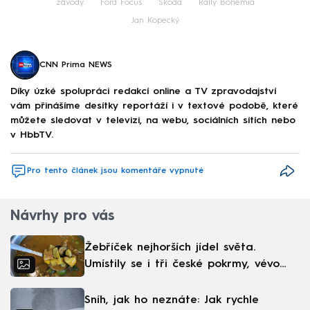
závody
Ford Focus
Škoda
Rally Bohemia
Jan Kopecký
CNN Prima NEWS
Díky úzké spolupráci redakcí online a TV zpravodajství
vám přinášíme desítky reportáží i v textové podobě, které
můžete sledovat v televizi, na webu, sociálních sítích nebo
v HbbTV.
Pro tento článek jsou komentáře vypnuté
Návrhy pro vás
Žebříček nejhorších jídel světa.
Umístily se i tři české pokrmy, vévodí
skandinávská kuchyně
Sníh, jak ho neznáte: Jak rychle