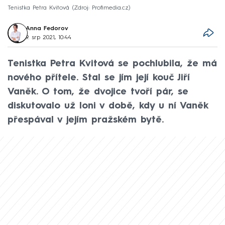
Tenistka Petra Kvitová
Zdroj: Profimedia.cz
Anna Fedorov
9. srp 2021, 10:44
Tenistka Petra Kvitová se pochlubila, že má
nového přítele. Stal se jím její kouč Jiří
Vaněk. O tom, že dvojice tvoří pár, se
diskutovalo už loni v době, kdy u ní Vaněk
přespával v jejím pražském bytě.