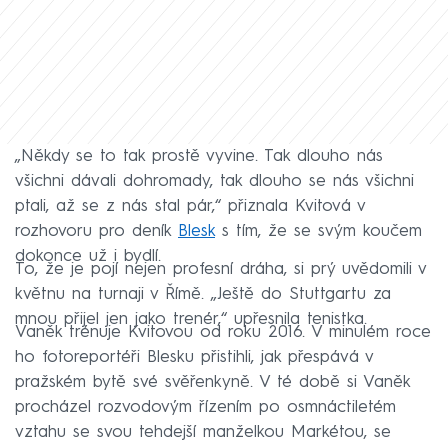
„Někdy se to tak prostě vyvine. Tak dlouho nás
všichni dávali dohromady, tak dlouho se nás všichni
ptali, až se z nás stal pár,“ přiznala Kvitová v
rozhovoru pro deník
Blesk
s tím, že se svým koučem
dokonce už i bydlí.
To, že je pojí nejen profesní dráha, si prý uvědomili v
květnu na turnaji v Římě. „Ještě do Stuttgartu za
mnou přijel jen jako trenér,“ upřesnila tenistka.
Vaněk trénuje Kvitovou od roku 2016. V minulém roce
ho fotoreportéři Blesku přistihli, jak přespává v
pražském bytě své svěřenkyně. V té době si Vaněk
procházel rozvodovým řízením po osmnáctiletém
vztahu se svou tehdejší manželkou Markétou, se