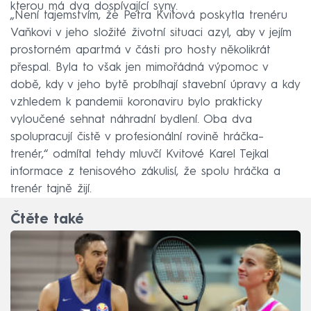
kterou má dva dospívající syny.
„Není tajemstvím, že Petra Kvitová poskytla trenéru
Vaňkovi v jeho složité životní situaci azyl, aby v jejím
prostorném apartmá v části pro hosty několikrát
přespal. Byla to však jen mimořádná výpomoc v
době, kdy v jeho bytě probíhají stavební úpravy a kdy
vzhledem k pandemii koronaviru bylo prakticky
vyloučené sehnat náhradní bydlení. Oba dva
spolupracují čistě v profesionální rovině hráčka–
trenér,“ odmítal tehdy mluvčí Kvitové Karel Tejkal
informace z tenisového zákulisí, že spolu hráčka a
trenér tajně žijí.
Čtěte také