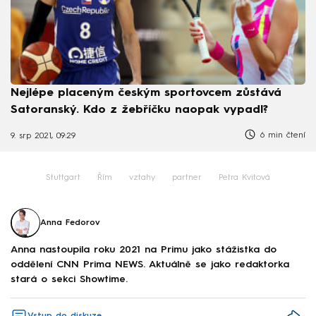
Nejlépe placeným českým sportovcem zůstává
Satoranský. Kdo z žebříčku naopak vypadl?
6 min čtení
9. srp 2021, 09:29
Stuttgart
Řím
vztahy
partner
Petra Kvitová
Anna Fedorov
Anna nastoupila roku 2021 na Primu jako stážistka do
oddělení CNN Prima NEWS. Aktuálně se jako redaktorka
stará o sekci Showtime.