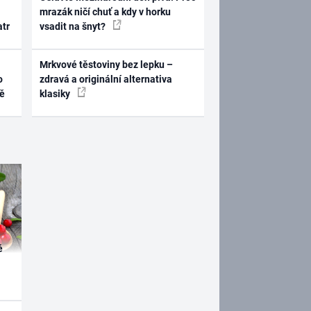
mrazák ničí chuť a kdy v horku
atr
vsadit na šnyt?
Mrkvové těstoviny bez lepku –
o
zdravá a originální alternativa
ně
klasiky
é