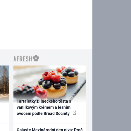
Tartaletky z lineckého těsta s
vanilkovým krémem a lesním
ovocem podle Bread Society
Oslavte Mezinárodní den piva: Proč