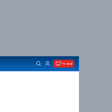
TV živě