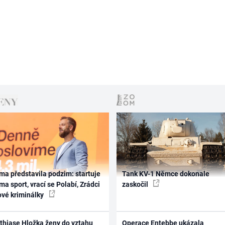
ma představila podzim: startuje
Tank KV-1 Němce dokonale
ma sport, vrací se Polabí, Zrádci
zaskočil
ové kriminálky
thiase Hložka ženy do vztahu
Operace Entebbe ukázala