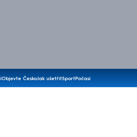
í
Objevte Česko
Jak ušetřit
Sport
Počasí