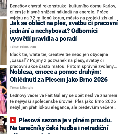
Rybanský. Vyšetřovatelé nyní vyslýchají svědky.
Benešov chystá rekonstrukci kulturního domu Karlov,
cílem je hlavně snížení nákladů na energie. Práce
vyjdou na 72 milionů korun, město na projekt získalo
Jak se obléct na ples, svatbu či pracovní
téměř 38 milionů korun ze Státního fondu životního
prostředí. Podmínkou pro přidělení dotace je
jednání a nechybovat? Odborníci
dokončení projektu do konce roku 2027, příští
vysvětlí pravidla a poradí
plesová sezona tak bude muset být zrušena, řekla
Téma: Prima ROK
mluvčí benešovské radnice Tereza Lípová.
Black tie, white tie, creative tie nebo jen obyčejné
„casual“? Pojmy z pozvánek na plesy, svatby či
pracovní akce často matou. Přitom správně zvolený
Noblesa, emoce a pomoc druhým:
outfit není jen otázkou vkusu, ale především respektu
k pořadateli i samotné události. Odborníci z tradičního
Ohlédnutí za Plesem jako Brno 2026
krejčovství vysvětlí, jak číst dress code, na co si dát
Téma: Lifestyle
pozor a proč detaily rozhodují.
Lednový večer ve Fait Gallery se opět nesl ve znamení
té nejvyšší společenské úrovně. Ples jako Brno 2026
nebyl jen přehlídkou elegance, ale především večerem
s velkým srdcem. Mezi hosty, kteří přišli podpořit
dobrou věc, nechyběli ani zástupci projektu Nová
Plesová sezona je v plném proudu.
Dubaj. Ti si z aukce odnesli nejen silný zážitek, ale i
Na tanečníky čeká hudba i netradiční
ikonický suvenýr s hlubokým příběhem.