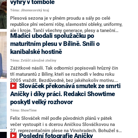
výhry v tombole
Téma: Jihomoravský kraj
Plesová sezona je v plném proudu a sály po celé
republice plní večerní róby, slavnostní obleky, uniformy,
ale i kroje. Tančí všechny generace, plesy a taneční
Mladíci ubodali spolužačku po
zábavy u nás mají dlouhou tradici a v období od ledna
do března se jich konají stovky.
maturitním plesu v Bílině. Snili o
kanibalské hostině
Téma: Zvlášť závažné zločiny
Zážitkové násilí. Tak odborníci popisovali hrůzný čin
tří maturantů z Bíliny, kteří se rozhodli v lednu roku
2005 vraždit. Bezdůvodně, bez jakéhokoliv motivu.
Slováček překonává smutek ze smrti
Zkrátka jen proto, aby si vyzkoušeli, jaké to je zabít
nevinného člověka. Za oběť jim padla jejich
Aničky i díky práci. Redakci Showtime
sedmnáctiletá spolužačka Kamila. Případ z Bíliny
poskytl velký rozhovor
ukazuje brutalitu mladých lidí i jejich lhostejnost k
Téma: ShowTime
lidskému životu. Vraždou totiž neskončili. Podle
výpovědí uvažovali dokonce o kanibalské hostině.
Felix Slováček měl podle původních plánů v pátek
Příběh přináší redakce CNN Prima NEWS v rámci
večer vystoupit i s dcerou Aničkou Slováčkovou na
seriálu Zvlášť závažné zločiny, který pojednává o
27. reprezentačním plese na Vinohradech. Bohužel se
Poslední fotografie Aničky
největších kriminálních případech posledních
tak už nestalo. Místo toho zahrál pouze se svou