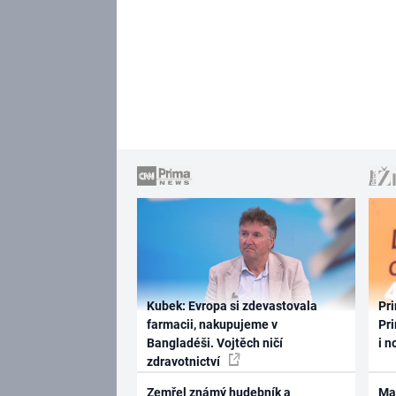
Kubek: Evropa si zdevastovala
Pri
farmacii, nakupujeme v
Pri
Bangladéši. Vojtěch ničí
i n
zdravotnictví
Zemřel známý hudebník a
Ma