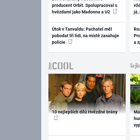
producent Orbit. Spolupracoval s
vž
hvězdami jako Madonna a U2
já,
Útok v Tanvaldu: Pachatel měl
Ro
pobodat tři lidi, na místě zasahuje
Pr
policie
a 
10 nejlepších dílů Hvězdné brány
Ma
hum
vy