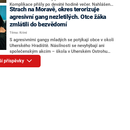
zapojit do běžného společenského života.
Komplikace přišly po deváté hodině večer. Nahlášenou
Strach na Moravě, okres terorizuje
bombu potvrdila pro CNN Prima NEWS policie. Kolem
půl dvanácté večer se hosté mohli do budovy vrátit,
agresivní gang nezletilých. Otce žáka
policisté žádné výbušné zařízení nenašli. Anonym je
zmlátili do bezvědomí
podezřelý ze šíření poplašné zprávy.
Téma: Krimi
S agresivními gangy mladých se potýkají obce v okolí
Uherského Hradiště. Násilnosti se nevyhýbají ani
společenským akcím – škola v Uherském Ostrohu
chtěla dokonce na rodičovský ples zařídit soukromou
ší příspěvky
ochranku. Otec jednoho z žáků byl na akci napaden
nezletilými a skončil v nemocnici na jednotce
intenzivní péče. Místní si postěžovali na liknavý
přístup policie a radnice, informuje web Aktuálně.cz.