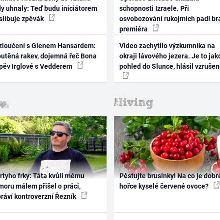
dy uhnaly: Teď budu iniciátorem
schopnosti Izraele. Při
 slibuje zpěvák
osvobozování rukojmích padl br
premiéra
zloučení s Glenem Hansardem:
Video zachytilo výzkumníka na
outěná rakev, dojemná řeč Bona
okraji lávového jezera. Je to jak
zpěv Irglové s Vedderem
pohled do Slunce, hlásil vzruše
rtyho frky: Táta kvůli mému
Pěstujte brusinky! Na co je dobr
oru málem přišel o práci,
hořce kyselé červené ovoce?
práví kontroverzní Řezník