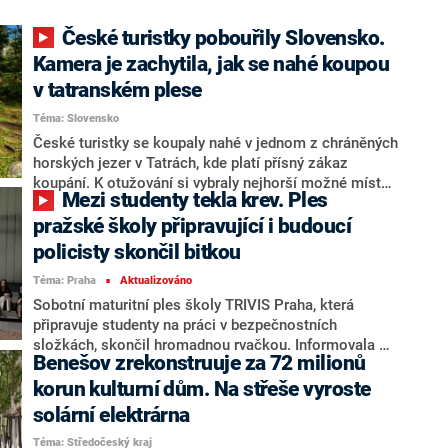
České turistky pobouřily Slovensko.
Kamera je zachytila, jak se nahé koupou
v tatranském plese
Téma: Slovensko
České turistky se koupaly nahé v jednom z chráněných
horských jezer v Tatrách, kde platí přísný zákaz
koupání. K otužování si vybraly nejhorší možné místo,
Mezi studenty tekla krev. Ples
za takové chování totiž hrozí vysoká pokuta, napsal
dnes na svém webu slovenský list Pravda s odvoláním
pražské školy připravující i budoucí
na oficiální účet správců slovenských velehor. Ti na
policisty skončil bitkou
sociální síti zveřejnili video s přešlapem turistek.
Téma: Praha
Aktualizováno
■
Sobotní maturitní ples školy TRIVIS Praha, která
připravuje studenty na práci v bezpečnostních
složkách, skončil hromadnou rvačkou. Informovala o
Benešov zrekonstruuje za 72 milionů
tom agentura Aktu.cz. Podle ní si jeden z aktérů
šarvátky odnesl zlomený nos. „Policie zasahovala u
korun kulturní dům. Na střeše vyroste
Fóra Karlín u roztržky několika lidí okolo půl dvanácté
solární elektrárna
v noci. Jedna osoba byla převzata do lékařské péče,“
Téma: Středočeský kraj
potvrdil pro CNN Prima NEWS policejní mluvčí Jan