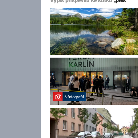
Výpis příspěvků ke štítku
„ples“
6 fotografií