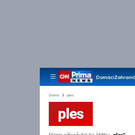
Domácí
Zahranič
Pořady
Domů
ples
ples