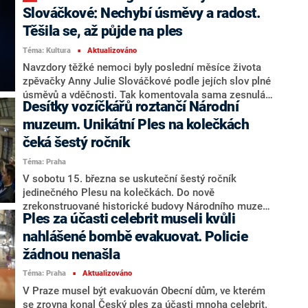
desetiletí.
kapelou Big Band. O tom, co nyní hudebník prožívá, na
Slováčkové: Nechybí úsměvy a radost.
místě promluvil ve velmi otevřeném rozhovoru pro
Těšila se, až půjde na ples
redakci Showtime. Pořad sledujte v sobotu v 19:55 na
Téma: Kultura
Aktualizováno
CNN Prima NEWS, Primě nebo on-line v tomto článku.
■
Navzdory těžké nemoci byly poslední měsíce života
zpěvačky Anny Julie Slováčkové podle jejích slov plné
úsměvů a vděčnosti. Tak komentovala sama zesnulá
Desítky vozíčkářů roztančí Národní
hvězda tuzemské hudební scény své poslední
zveřejněné fotografie. Je na nich například se svojí
muzeum. Unikátní Ples na kolečkách
rodinou či psem a bez výjimky se na všech usmívá.
čeká šestý ročník
Podívejte se na poslední snímky Aničky Slováčkové,
Téma: Praha
která v pouhých 29 letech podlehla rakovině plic.
V sobotu 15. března se uskuteční šestý ročník
jedinečného Plesu na kolečkách. Do nově
zrekonstruované historické budovy Národního muzea,
Ples za účasti celebrit museli kvůli
které je spolupořadatelem akce, se sjedou vozíčkáři a
další handicapované osoby z celého Česka. Více než
nahlášené bombě evakuovat. Policie
200 přítomných večerem provede moderátor a herec
žádnou nenašla
Václav Kopta, o hudební doprovod se postará Lucie
Téma: Praha
Aktualizováno
Bílá, Hana Holišová, nevidomá umělkyně Blanka
■
Janečková a k tanci zahraje The Party Band. Akce má
V Praze musel být evakuován Obecní dům, ve kterém
za cíl připomenout, že i handicapovaní se umí aktivně
se zrovna konal Český ples za účasti mnoha celebrit.