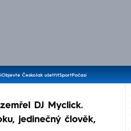
í
Objevte Česko
Jak ušetřit
Sport
Počasí
zemřel DJ Myclick.
ku, jedinečný člověk,