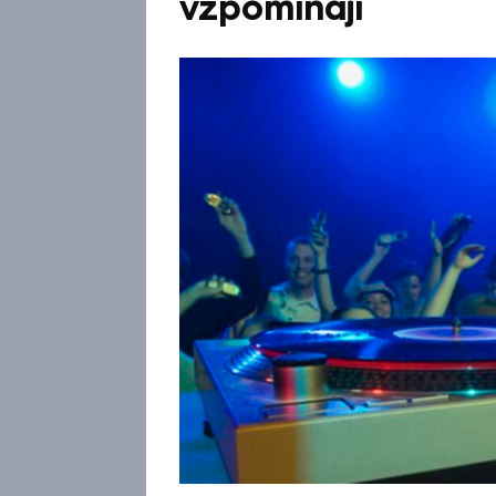
vzpomínají