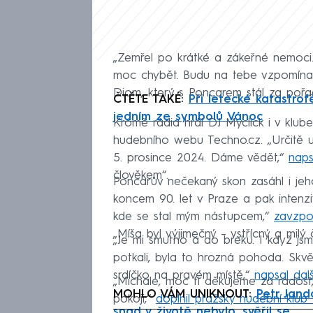
„Zemřel po krátké a zákeřné nemoci.
moc chybět. Budu na tebe vzpomína
Diom, který s Poncarem stál za pořa
ČTĚTE TAKÉ:
Při letecké katastrof
jedním ze symbolů Vánoc
Kromě rádia hrál DJ Myclick i v klub
hudebního webu Techno.cz. „Určitě u
5. prosince 2024. Dáme vědět,“
naps
člověkem“.
Poncarův nečekaný skon zasáhl i jeh
koncem 90. let v Praze a pak inten
kde se stal mým nástupcem,“
zavzpo
„Míša byl výjimečný – vstřícný a milý
„Je mi smutno a do breku. I když jsm
potkali, byla to hrozná pohoda. Skvě
srdíčko na pravém místě,“
napsal dalš
„Michale, moc ti děkujeme za radost, 
MOHLO VÁM UNIKNOUT:
Petr Jand
pokoji,“
doplnil pražský hudební klub
snad v životě nebylo, svěřil se