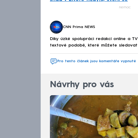
Fa
nemoc
CNN Prima NEWS
Díky úzké spolupráci redakcí online a TV
textové podobě, které můžete sledovat v
Pro tento článek jsou komentáře vypnuté
Návrhy pro vás