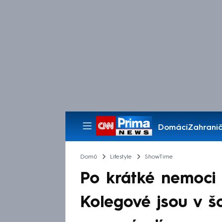
Domácí
Zahranič
Pořady
Domů
Lifestyle
ShowTime
Po krátké nemoci 
Kolegové jsou v šo