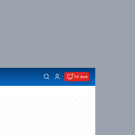
TV živě