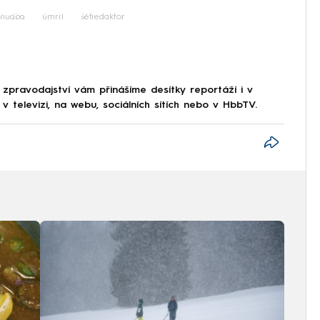
iled to fetch
hudba
úmrtí
šéfredaktor
 zpravodajství vám přinášíme desítky reportáží i v
 televizi, na webu, sociálních sítích nebo v HbbTV.