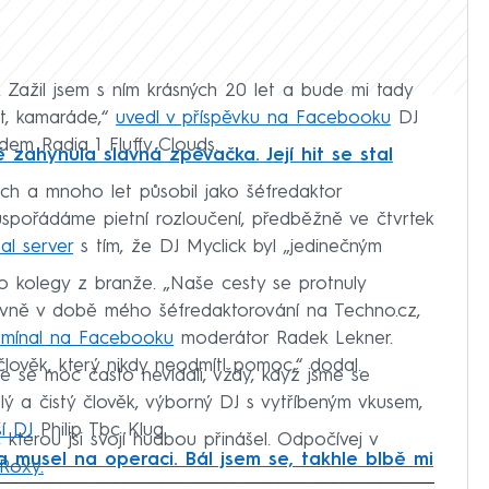
 Zažil jsem s ním krásných 20 let a bude mi tady
t, kamaráde,“
uvedl v příspěvku na Facebooku
DJ
dem Radia 1 Fluffy Clouds.
ě zahynula slavná zpěvačka. Její hit se stal
ech a mnoho let působil jako šéfredaktor
spořádáme pietní rozloučení, předběžně ve čtvrtek
al server
s tím, že DJ Myclick byl „jedinečným
o kolegy z branže. „Naše cesty se protnuly
zivně v době mého šéfredaktorování na Techno.cz,
mínal na Facebooku
moderátor Radek Lekner.
 člověk, který nikdy neodmítl pomoc,“ dodal.
e se moc často nevídali, vždy, když jsme se
lý a čistý člověk, výborný DJ s vytříbeným vkusem,
í DJ
Philip Tbc Klug.
kterou jsi svojí hudbou přinášel. Odpočívej v
a musel na operaci. Bál jsem se, takhle blbě mi
 Roxy.