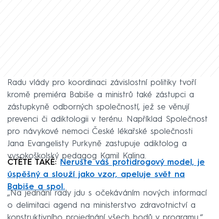
Radu vlády pro koordinaci závislostní politiky tvoří
kromě premiéra Babiše a ministrů také zástupci a
zástupkyně odborných společností, jež se věnují
prevenci či adiktologii v terénu. Například Společnost
pro návykové nemoci České lékařské společnosti
Jana Evangelisty Purkyně zastupuje adiktolog a
vysokoškolský pedagog Kamil Kalina.
ČTĚTE TAKÉ:
Nerušte váš protidrogový model, je
úspěšný a slouží jako vzor, apeluje svět na
Babiše a spol.
„Na jednání rady jdu s očekáváním nových informací
o delimitaci agend na ministerstvo zdravotnictví a
konstruktivního projednání všech bodů v programu,“