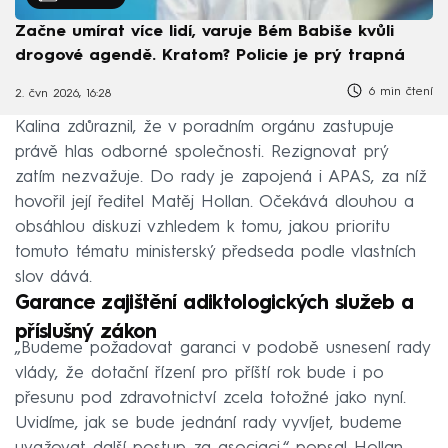
Začne umírat více lidí, varuje Bém Babiše kvůli
drogové agendě. Kratom? Policie je prý trapná
6 min čtení
2. čvn 2026, 16:28
Kalina zdůraznil, že v poradním orgánu zastupuje
právě hlas odborné společnosti. Rezignovat prý
zatím nezvažuje. Do rady je zapojená i APAS, za níž
hovořil její ředitel Matěj Hollan. Očekává dlouhou a
obsáhlou diskuzi vzhledem k tomu, jakou prioritu
tomuto tématu ministerský předseda podle vlastních
slov dává.
Garance zajištění adiktologických služeb a
příslušný zákon
„Budeme požadovat garanci v podobě usnesení rady
vlády, že dotační řízení pro příští rok bude i po
přesunu pod zdravotnictví zcela totožné jako nyní.
Uvidíme, jak se bude jednání rady vyvíjet, budeme