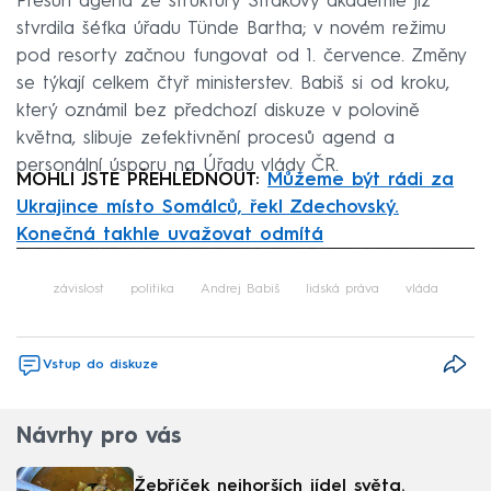
Přesun agend ze struktury Strakovy akademie již
stvrdila šéfka úřadu Tünde Bartha; v novém režimu
pod resorty začnou fungovat od 1. července. Změny
se týkají celkem čtyř ministerstev. Babiš si od kroku,
který oznámil bez předchozí diskuze v polovině
května, slibuje zefektivnění procesů agend a
personální úsporu na Úřadu vlády ČR.
MOHLI JSTE PŘEHLÉDNOUT:
Můžeme být rádi za
Ukrajince místo Somálců, řekl Zdechovský.
Konečná takhle uvažovat odmítá
Failed to fetch
závislost
politika
Andrej Babiš
lidská práva
vláda
Vstup do diskuze
Návrhy pro vás
Žebříček nejhorších jídel světa.