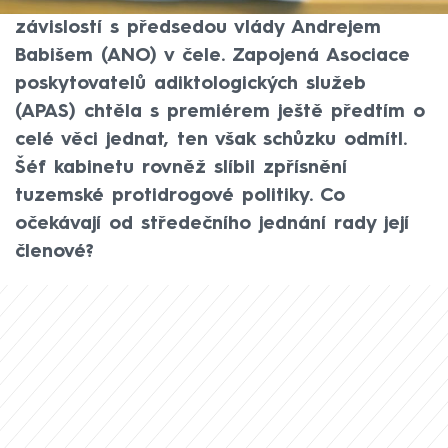
Rada vlády pro koordinaci politiky v oblasti
závislostí s předsedou vlády Andrejem
Babišem (ANO) v čele. Zapojená Asociace
poskytovatelů adiktologických služeb
(APAS) chtěla s premiérem ještě předtím o
celé věci jednat, ten však schůzku odmítl.
Šéf kabinetu rovněž slíbil zpřísnění
tuzemské protidrogové politiky. Co
očekávají od středečního jednání rady její
členové?