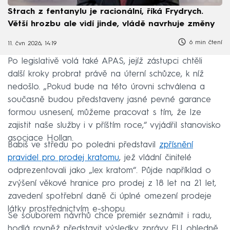
Strach z fentanylu je racionální, říká Frydrych.
Větší hrozbu ale vidí jinde, vládě navrhuje změny
6 min čtení
11. čvn 2026, 14:19
Po legislativě volá také APAS, jejíž zástupci chtěli
další kroky probrat právě na úterní schůzce, k níž
nedošlo. „Pokud bude na této úrovni schválena a
současně budou představeny jasné pevné garance
formou usnesení, můžeme pracovat s tím, že lze
zajistit naše služby i v příštím roce,“ vyjádřil stanovisko
asociace Hollan.
Babiš ve středu po poledni představil
zpřísnění
pravidel pro prodej kratomu
, jež vládní činitelé
odprezentovali jako „lex kratom“. Půjde například o
zvýšení věkové hranice pro prodej z 18 let na 21 let,
zavedení spotřební daně či úplné omezení prodeje
látky prostřednictvím e-shopu.
Se souborem návrhů chce premiér seznámit i radu,
hodlá rovněž představit výsledky zprávy EU ohledně