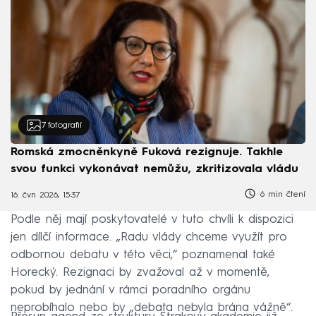
7
fotografií
Romská zmocněnkyně Fuková rezignuje. Takhle
svou funkci vykonávat nemůžu, zkritizovala vládu
6 min čtení
16. čvn 2026, 15:37
Podle něj mají poskytovatelé v tuto chvíli k dispozici
jen dílčí informace. „Radu vlády chceme využít pro
odbornou debatu v této věci,“ poznamenal také
Horecký. Rezignaci by zvažoval až v momentě,
pokud by jednání v rámci poradního orgánu
neprobíhalo nebo by „debata nebyla brána vážně“.