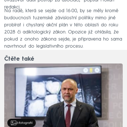
uvažovat další postup za asociaci,“ popsal Hollan
redakci.
Na radě, která se sejde od 16:00, by se měly kromě
budoucnosti tuzemské závislostní politiky mimo jiné
probírat i chystaný akční plán v této oblasti do roku
2028 či adiktologický zákon. Opozice již ohlásila, že
pokud z onoho zákona sejde, je připravena ho sama
navrhnout do legislativního procesu.
Čtěte také
6
fotografií