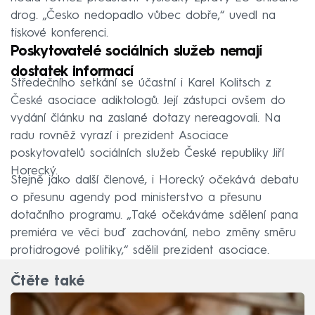
drog. „Česko nedopadlo vůbec dobře,“ uvedl na
tiskové konferenci.
Poskytovatelé sociálních služeb nemají
dostatek informací
Středečního setkání se účastní i Karel Kolitsch z
České asociace adiktologů. Její zástupci ovšem do
vydání článku na zaslané dotazy nereagovali. Na
radu rovněž vyrazí i prezident Asociace
poskytovatelů sociálních služeb České republiky Jiří
Horecký.
Stejně jako další členové, i Horecký očekává debatu
o přesunu agendy pod ministerstvo a přesunu
dotačního programu. „Také očekáváme sdělení pana
premiéra ve věci buď zachování, nebo změny směru
protidrogové politiky,“ sdělil prezident asociace.
Čtěte také