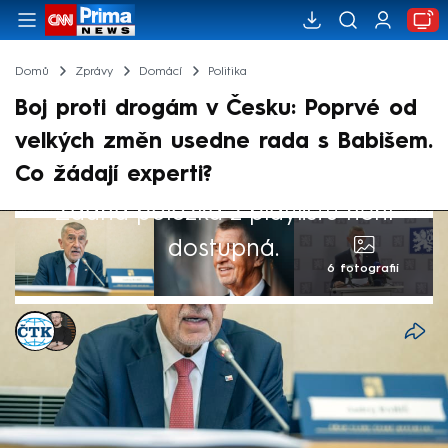
Domů
Zprávy
Domácí
Politika
Boj proti drogám v Česku: Poprvé od
velkých změn usedne rada s Babišem.
Co žádají experti?
Žádná položka z playlistu není
dostupná.
6 fotografií
ČTK
,
Marek Pausz
Akt. 17. čvn 2026, 14:10
• 17. čvn 2026, 13:46
Od oznámení silně kritizovaných přesunů
agend z Úřadu vlády ČR se poprvé sejde