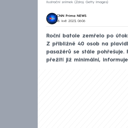
Ilustrační snímek
Zdroj: Getty Images
CNN Prima NEWS
18. kvě 2023, 06:06
Roční batole zemřelo po útok
Z přibližně 40 osob na plavidl
pasažérů se stále pohřešuje. 
přežití již minimální, informuj