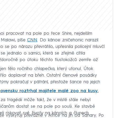
noi pracovat na pole po řece Shire, nejdelším
 Malawi, píše
CNN
. Do kánoe zničehonic narazil
lo se po nárazu převrátilo, upřesnila policejní mluvčí
 jednalo o samici, která se zřejmě cítila
ždoročně po útoku těchto tlustokožců zemře až
jen tělo ročního chlapečka, který utonul. Útok
ařilo doplavat na břeh. Ostatní členové posádky
týmy pokračují v pátrání, přestože šance na jejich
lovensku roztrhal majitele malé zoo na kusy.
a tragédii může fakt, že v místě stále nebyl
ničanům dostat se na pole po souši. Ke stavbě
i riskovat své životy na kánoích a člunech.
se vyskytují převážně v Africe na jih od Sahary. Po