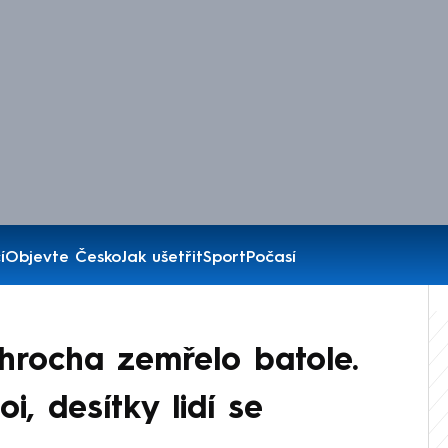
í
Objevte Česko
Jak ušetřit
Sport
Počasí
hrocha zemřelo batole.
i, desítky lidí se