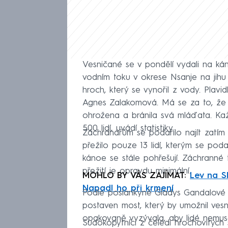
Vesničané se v pondělí vydali na ká
vodním toku v okrese Nsanje na jihu
hroch, který se vynořil z vody. Plavid
Agnes Zalakomová. Má se za to, že se
ohrožena a bránila svá mláďata. Ka
500 lidí, uvádí statistiky.
Záchranářům se podařilo najít zatím 
přežilo pouze 13 lidí, kterým se pod
kánoe se stále pohřešují. Záchranné 
přežití je opravdu minimální.
MOHLO BY VÁS ZAJÍMAT:
Lev na S
Napadl ho při krmení
Podle poslankyně Gladys Gandalové z
postaven most, který by umožnil ves
opakovaně vyzývala, aby lidé nemusel
Sudokopytníci z čeledi hrochovitých 