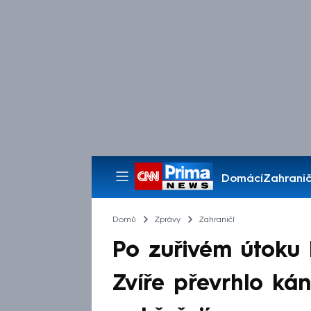
Domácí
Zahranič
Pořady
Domů
Zprávy
Zahraničí
Po zuřivém útoku 
Zvíře převrhlo káno