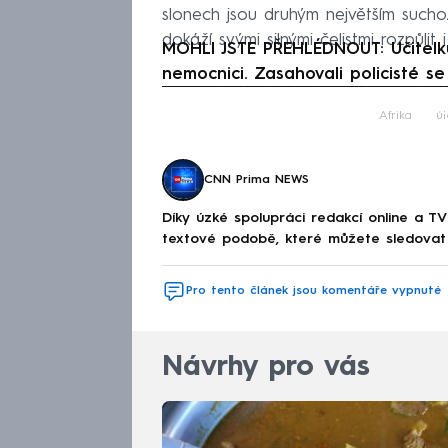
slonech jsou druhým největším such
dokáží svými silnými čelistmi rozpůlit i
MOHLI JSTE PŘEHLÉDNOUT: Učitelku 
nemocnici. Zasahovali policisté s
Fa
Afrika
út
CNN Prima NEWS
Díky úzké spolupráci redakcí online a TV
textové podobě, které můžete sledovat v
Pro tento článek jsou komentáře vypnuté
Návrhy pro vás