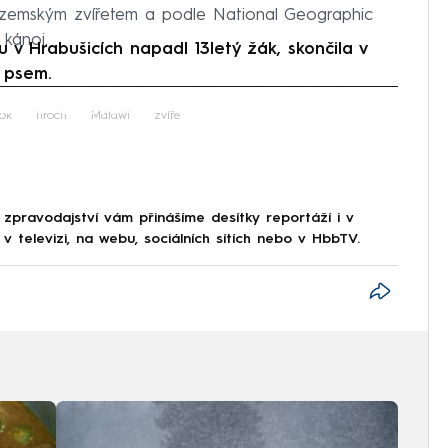
ozemským zvířetem a podle National Geographic
 kánoi.
v Hrabušicích napadl 13letý žák, skončila v
e psem.
iled to fetch
ok
hroch
Malawi
zvíře
 zpravodajství vám přinášíme desítky reportáží i v
 televizi, na webu, sociálních sítích nebo v HbbTV.