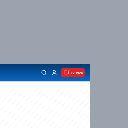
TV živě