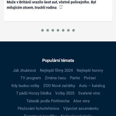
Muže v Británii srazilo šest aut, včetně policejního. Byl
milujícím otcem, truchlí rodina
Populární témata
Jak zhubnout
Nejlepší filmy 2024
Nejlepší horory
TV program
Změna času
Partie
Počasí
Kdy budou volby
ZOO Nové začátky
Auto – katalog
7 pádů Honzy Dědka
Volby 2025
Svařené víno
Tatarák podle Pohlreicha
Aloe vera
Pěstování lichořeřišnice
Výpočet ascendentu