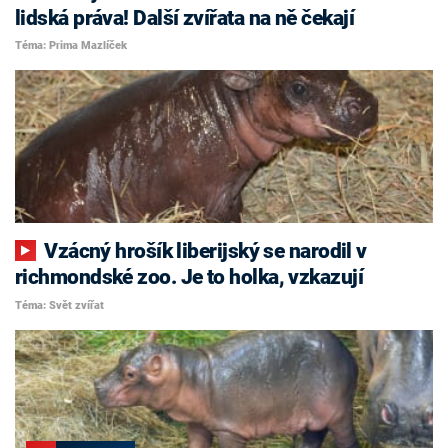
lidská práva! Další zvířata na ně čekají
Téma: Prima Mazlíček
Vzácný hrošík liberijský se narodil v
richmondské zoo. Je to holka, vzkazují
Téma: Svět zvířat