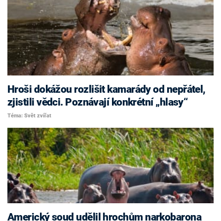
Hroši dokážou rozlišit kamarády od nepřátel,
zjistili vědci. Poznávají konkrétní „hlasy‘‘
Téma: Svět zvířat
Americký soud udělil hrochům narkobarona