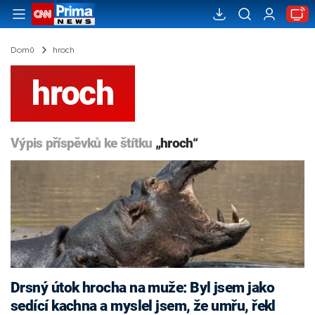
Domů
hroch
hroch
Výpis příspěvků ke štítku
„hroch“
Drsný útok hrocha na muže: Byl jsem jako
sedící kachna a myslel jsem, že umřu, řekl