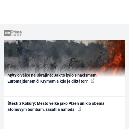
Mýty o válce na Ukrajině: Jak to bylo s nacismem,
Euromajdanem či Krymem a kdo je diktátor?
Štěstí z Kokury: Město velké jako Plzeň uniklo oběma
atomovým bombám, zasáhla náhoda