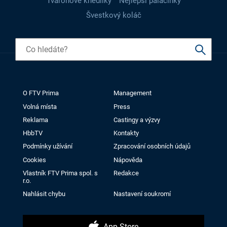
Tvarohové knedlíky
Nejlepší palačinky
Švestkový koláč
O FTV Prima
Management
Volná místa
Press
Reklama
Castingy a výzvy
HbbTV
Kontakty
Podmínky užívání
Zpracování osobních údajů
Cookies
Nápověda
Vlastník FTV Prima spol. s
Redakce
r.o.
Nahlásit chybu
Nastavení soukromí
App Store