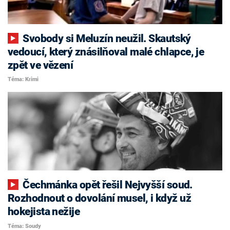
Svobody si Meluzín neužil. Skautský
vedoucí, který znásilňoval malé chlapce, je
zpět ve vězení
Téma: Krimi
Čechmánka opět řešil Nejvyšší soud.
Rozhodnout o dovolání musel, i když už
hokejista nežije
Téma: Soudy