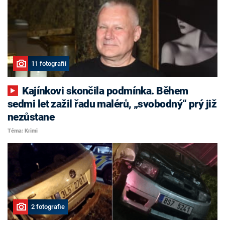
11 fotografií
Kajínkovi skončila podmínka. Během
sedmi let zažil řadu malérů, „svobodný“ prý již
nezůstane
Téma: Krimi
2 fotografie