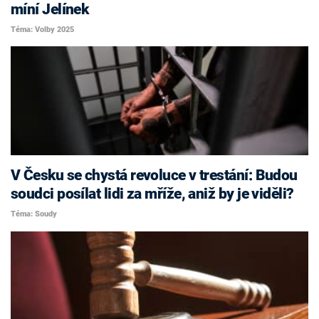
míní Jelínek
Téma: Volby 2025
V Česku se chystá revoluce v trestání: Budou
soudci posílat lidi za mříže, aniž by je viděli?
Téma: Soudy