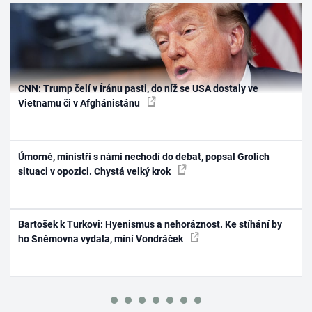
CNN: Trump čelí v Íránu pasti, do níž se USA dostaly ve
Vietnamu či v Afghánistánu
Úmorné, ministři s námi nechodí do debat, popsal Grolich
situaci v opozici. Chystá velký krok
Bartošek k Turkovi: Hyenismus a nehoráznost. Ke stíhání by
ho Sněmovna vydala, míní Vondráček