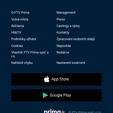
O FTV Prima
Management
Volná místa
Press
Reklama
Castingy a výzvy
HbbTV
Kontakty
Podmínky užívání
Zpracování osobních údajů
Cookies
Nápověda
Vlastník FTV Prima spol. s
Redakce
r.o.
Nahlásit chybu
Nastavení soukromí
App Store
Google Play
© FTV Prima spol. s r.o.