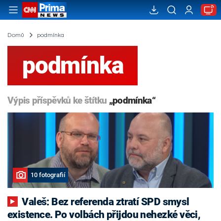
Domů
podmínka
podmínka
Výpis příspěvků ke štítku
„podmínka“
10 fotografií
Valeš: Bez referenda ztratí SPD smysl
existence. Po volbách přijdou nehezké věci,