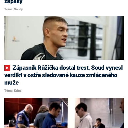
zápasy
Téma: Soudy
Zápasník Růžička dostal trest. Soud vynesl
verdikt v ostře sledované kauze zmláceného
muže
Téma: Krimi