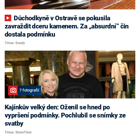
Důchodkyně v Ostravě se pokusila
zavraždit dceru kamenem. Za „absurdní“ čin
dostala podmínku
Téma: Soudy
7 fotografií
Kajínkův velký den: Oženil se hned po
vypršení podmínky. Pochlubil se snímky ze
svatby
Téma: ShowTime