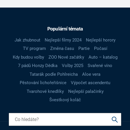
Populární témata
Jak zhubnout
Nejlepší filmy 2024
Nejlepší horory
TV program
Změna času
Partie
Počasí
Kdy budou volby
ZOO Nové začátky
Auto – katalog
7 pádů Honzy Dědka
Volby 2025
Svařené víno
Tatarák podle Pohlreicha
Aloe vera
Pěstování lichořeřišnice
Výpočet ascendentu
Tvarohové knedlíky
Nejlepší palačinky
Švestkový koláč