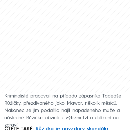
Kriminalisté pracovali na případu zápasníka Tadeáše
Růžičky, přezdívaného jako Mawar, několik měsíců.
Nakonec se jim podařilo najít napadeného muže a
následně Růžičku obvinili z výtržnictví a ublížení na
zdraví.
ČTĚTE TAKÉ:
Růžička je navzdory skandálu