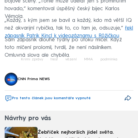
bojové scény. „Tohle může udělat jen s prominutím
hovado,“ komentoval úspěšný český bijec Karlos
Vémola.
„Každý, s kým jsem se bavil a každý, kdo má větší IQ
než akvarijní rybička, tak to, co tam je, odsuzuje,“
řekl
zápasník Patrik Kincl k videozáznamu s Růžičkou
.
Sám zápasník dlouhé týdny po útoku mlčel. Když
toto mlčení prolomil, tvrdil, že není násilníkem.
Omluvná slova ale chyběla.
Krimi zprávy
trest
vězení
MMA
podmínka
CNN Prima NEWS
Pro tento článek jsou komentáře vypnuté
Návrhy pro vás
Žebříček nejhorších jídel světa.