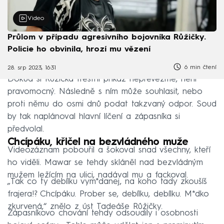
Video
Průlom v případu agresivního bojovníka Růžičky.
Policie ho obvinila, hrozí mu vězení
6 min čtení
28. srp 2023, 16:31
Dokud si Růžička trestní příkaz nepřevezme, není
pravomocný. Následně s ním může souhlasit, nebo
proti němu do osmi dnů podat takzvaný odpor. Soud
by tak naplánoval hlavní líčení a zápasníka si
předvolal.
Chcípáku, křičel na bezvládného muže
Videozáznam pobouřil a šokoval snad všechny, kteří
ho viděli. Mawar se tehdy skláněl nad bezvládným
mužem ležícím na ulici, nadával mu a fackoval.
„Tak co ty debílku vym*danej, na koho tady zkoušíš
frajera!? Chcípáku. Prober se, debílku, debílku. M*dko
zkurvená,“ znělo z úst Tadeáše Růžičky.
Zápasníkovo chování tehdy odsoudily i osobnosti