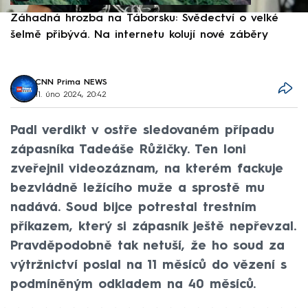
Záhadná hrozba na Táborsku: Svědectví o velké
S
šelmě přibývá. Na internetu kolují nové záběry
d
CNN Prima NEWS
11. úno 2024, 20:42
Padl verdikt v ostře sledovaném případu
zápasníka Tadeáše Růžičky. Ten loni
zveřejnil videozáznam, na kterém fackuje
bezvládně ležícího muže a sprostě mu
nadává. Soud bijce potrestal trestním
příkazem, který si zápasník ještě nepřevzal.
Pravděpodobně tak netuší, že ho soud za
výtržnictví poslal na 11 měsíců do vězení s
podmíněným odkladem na 40 měsíců.