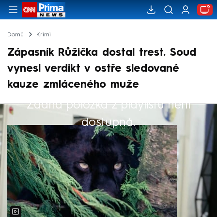
Domů
Krimi
Zápasník Růžička dostal trest. Soud
vynesl verdikt v ostře sledované
kauze zmláceného muže
Žádná položka z playlistu není
Výběr redakce
dostupná.