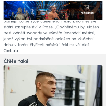
11 fotografií
Sdílnější co se týče uděleného trestu bylo městské
státní zastupitelství v Praze. „Obviněnému byl uložen
trest odnětí svobody ve výměře jedenácti měsíců,
jehož výkon byl podmíněně odložen na zkušební
dobu v trvání čtyřiceti měsíců,“ řekl mluvčí Aleš
Cimbala.
Čtěte také