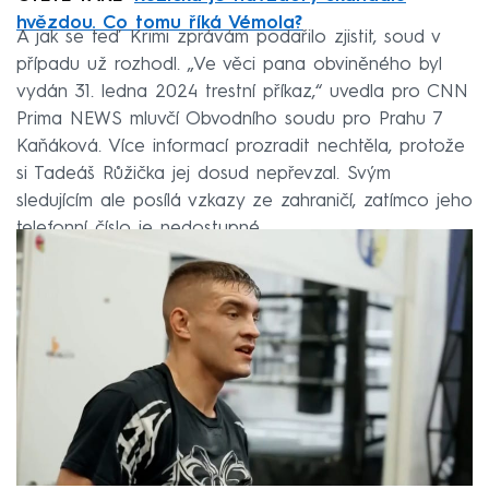
hvězdou. Co tomu říká Vémola?
A jak se teď Krimi zprávám podařilo zjistit, soud v
případu už rozhodl. „Ve věci pana obviněného byl
vydán 31. ledna 2024 trestní příkaz,“ uvedla pro CNN
Prima NEWS mluvčí Obvodního soudu pro Prahu 7
Kaňáková. Více informací prozradit nechtěla, protože
si Tadeáš Růžička jej dosud nepřevzal. Svým
sledujícím ale posílá vzkazy ze zahraničí, zatímco jeho
telefonní číslo je nedostupné.