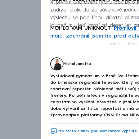
V prvním únorovém týdnu pak bylo j
Fa
zadržet policisté ze zásahové jednot
výslechu se pod tíhou důkazů přiznal
loupež mu teď hrozí až deset let za
MOHLO VÁM UNIKNOUT:
Promluvil
moje, zachránil jsem ho před auty,
Fa
Fa
policie
Brno
Michal Janotka
Vystudoval gymnázium v Brně. Ve třetím 
do brněnské regionální televize, který n
sportovní reportér. Následně měl i svůj
trenéry. Po pěti letech v regionální tel
celostátního vysílání, převážně z jižní 
dobu vytvořil už tisíce reportáží a má z
zpravodajské platformy CNN Prima NEWS
Pro tento článek jsou komentáře vypnuté