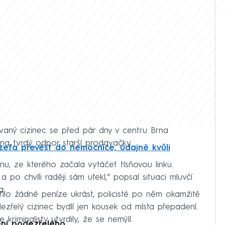
ovaný cizinec se před pár dny v centru Brna
e na tvrdý odpor starší prodavačky.
ozefa převést do nemocnice, údajně kvůli
onu, ze kterého začala vytáčet tísňovou linku.
po chvíli raději sám utekl,“ popsal situaci mluvčí
a.
lo žádné peníze ukrást, policisté po něm okamžitě
odezřelý cizinec bydlí jen kousek od místa přepadení.
 kriminalisty utvrdily, že se nemýlí.
ení podezřelého