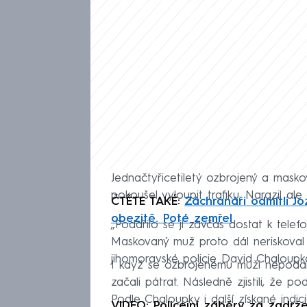
Jednačtyřicetiletý ozbrojený a mask
pokoušel vyloupit trafiku. Narazil al
ČTĚTE TAKÉ:
Záchranáři odmítli J
obezitě. Poté zemřel
„Podařilo se jí zavčas dostat k telef
Maskovaný muž proto dál neriskoval a 
jihomoravské policie David Chaloupk
I když se ozbrojenému muži nepodaři
začali pátrat. Následně zjistili, že p
Podle Chaloupky i další získané indicie
VIDEO: Policejní záběry za zadrž