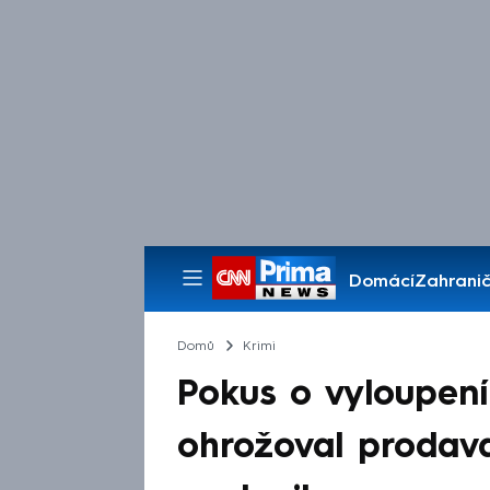
Domácí
Zahranič
Pořady
Domů
Krimi
Pokus o vyloupení 
ohrožoval prodav