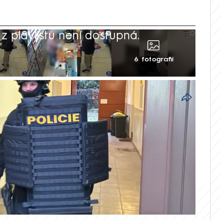
 playlistu není dostupná.
6 fotografií
htěl v centru Brna vyloupit trafiku.
ožem a požadoval vydání peněz. O pár
ytu, ve kterém bydlel, klepala zásahová