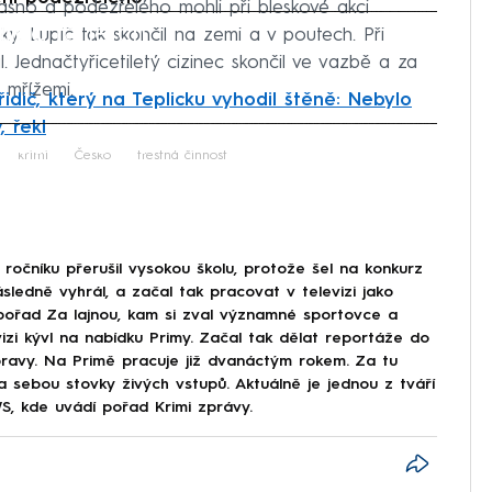
asno a podezřelého mohli při bleskové akci
iled to fetch
ky. Lupič tak skončil na zemi a v poutech. Při
. Jednačtyřicetiletý cizinec skončil ve vazbě a za
 mřížemi.
 řidič, který na Teplicku vyhodil štěně: Nebylo
 řekl
iled to fetch
iled to fetch
krimi
Česko
trestná činnost
ročníku přerušil vysokou školu, protože šel na konkurz
ásledně vyhrál, a začal tak pracovat v televizi jako
 pořad Za lajnou, kam si zval významné sportovce a
evizi kývl na nabídku Primy. Začal tak dělat reportáže do
Moravy. Na Primě pracuje již dvanáctým rokem. Za tu
a sebou stovky živých vstupů. Aktuálně je jednou z tváří
, kde uvádí pořad Krimi zprávy.