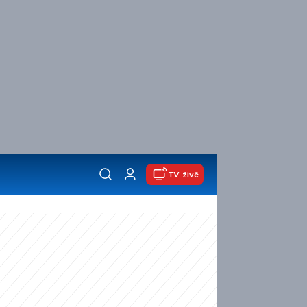
TV živě