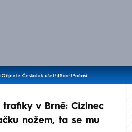
í
Objevte Česko
Jak ušetřit
Sport
Počasí
trafiky v Brně: Cizinec
ačku nožem, ta se mu