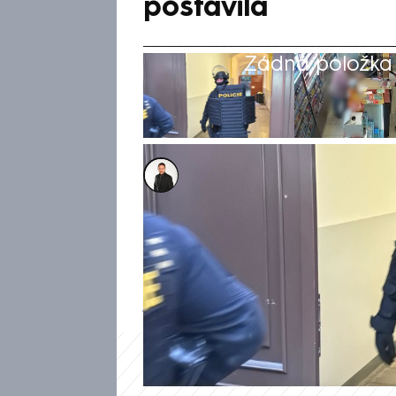
postavila
Žádná položka z
Michal Janotka
12. úno 2025, 15:05
Policisté dopadli muže, který c
Obsluhu ohrožoval útočným n
dní později už ale na dveře b
jednotka.