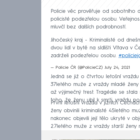
Policie věc prověřuje od sobotního d
policisté podezřelou osobu. Veřejnost
mluvčí bez dalších podrobností.
Jihočeský kraj - Kriminalisté od dneš
dvou lidí v bytě na sídlišti Vltava v 
zadrželi podezřelou osobu.
#policiej
— Policie ČR (@PolicieCZ)
July 24, 2021
Jedná se již o čtvrtou letošní vraždu v 
37letého muže z vraždy mladé ženy v
až výjimečný trest. Tragédie se stal
toho, že ženu ubil k smrti, vraždu p
První letošní vražda v jižních Čechác
ženy obvinili kriminalisté 45letého m
nakonec objevili její tělo ukryté v ob
27letého muže z vraždy starší ženy n