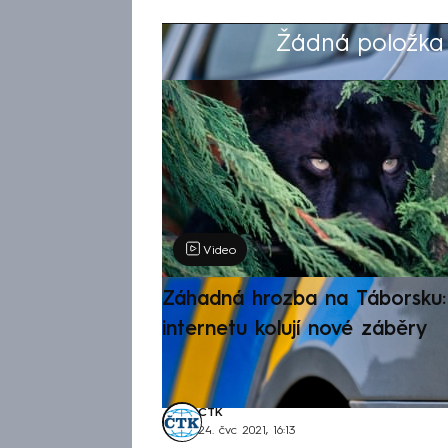
Žádná položka z
Výběr redakce
Video
Záhadná hrozba na Táborsku: 
internetu kolují nové záběry
ČTK
24. čvc 2021, 16:13