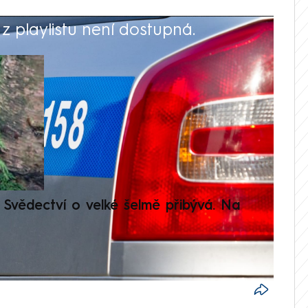
 playlistu není dostupná.
V
Svědectví o velké šelmě přibývá. Na
Setká
je op