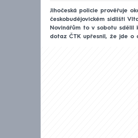
Jihočeská policie prověřuje ok
českobudějovickém sídlišti Vlt
Novinářům to v sobotu sdělil k
dotaz ČTK upřesnil, že jde o