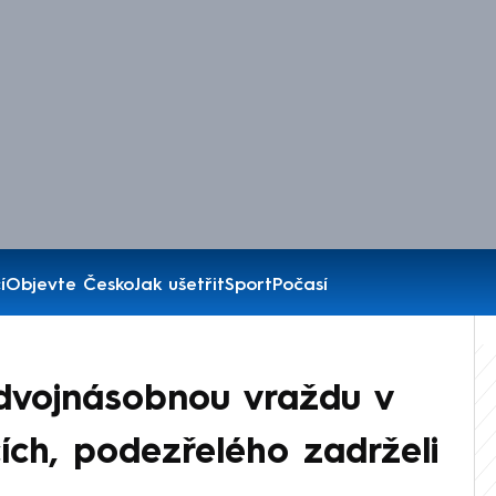
í
Objevte Česko
Jak ušetřit
Sport
Počasí
í dvojnásobnou vraždu v
ích, podezřelého zadrželi