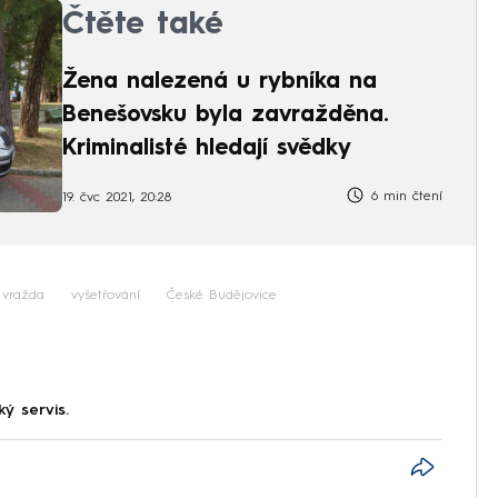
Čtěte také
Žena nalezená u rybníka na
Benešovsku byla zavražděna.
Kriminalisté hledají svědky
6 min čtení
19. čvc 2021, 20:28
vražda
vyšetřování
České Budějovice
ký servis.