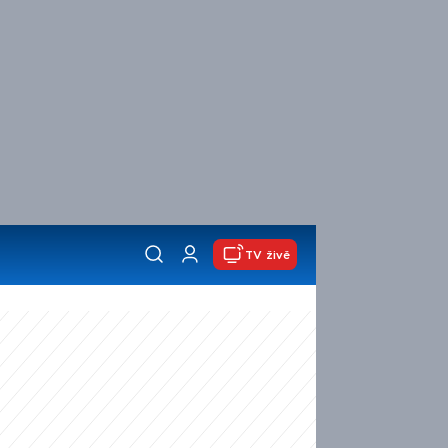
TV živě