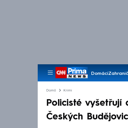
Domácí
Zahranič
Pořady
Domů
Krimi
Policisté vyšetřuj
Českých Budějovic