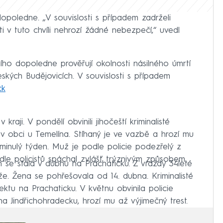
opoledne. „V souvislosti s případem zadrželi
i v tuto chvíli nehrozí žádné nebezpečí,“ uvedl
ního dopoledne prověřují okolnosti násilného úmrtí
Českých Budějovicích. V souvislosti s případem
ck
kraji. V pondělí obvinili jihočeští kriminalisté
 obci u Temelína. Stíhaný je ve vazbě a hrozí mu
a minulý týden. Muž je podle policie podezřelý z
odle policistů spáchal zvlášť trýznivým způsobem.
h se stala v dubnu na Prachaticku. Z vraždy 34leté
uže. Žena se pohřešovala od 14. dubna. Kriminalisté
jektu na Prachaticku. V květnu obvinila policie
a Jindřichohradecku, hrozí mu až výjimečný trest.