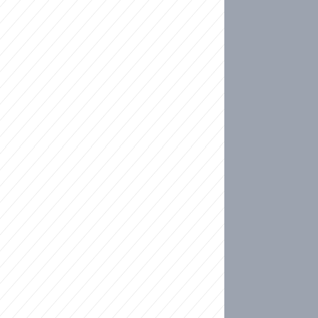
ideo
ní plné slz po 50 letech: Matku donutili dát d
ět spojil test DNA