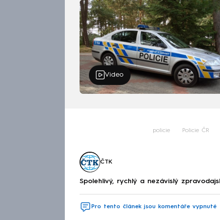
Video
policie
Policie ČR
ČTK
Spolehlivý, rychlý a nezávislý zpravodajs
Pro tento článek jsou komentáře vypnuté