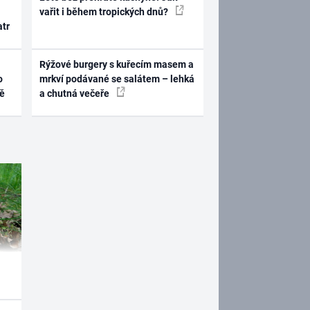
vařit i během tropických dnů?
atr
Rýžové burgery s kuřecím masem a
o
mrkví podávané se salátem – lehká
ně
a chutná večeře