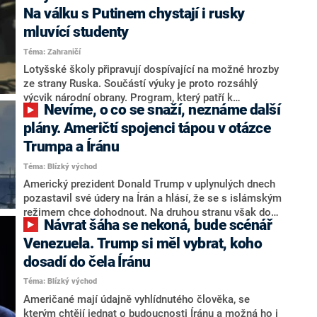
tom portál Politico. Trump zostra vyčetl Ruttemu, že
Na válku s Putinem chystají i rusky
NATO odmítá podpořit Spojené státy v ozbrojeném
mluvící studenty
konfliktu proti Íránu. Padat měly urážky a nadávky.
Téma: Zahraničí
Lotyšské školy připravují dospívající na možné hrozby
ze strany Ruska. Součástí výuky je proto rozsáhlý
výcvik národní obrany. Program, který patří k
Nevíme, o co se snaží, neznáme další
nejambicióznějším v Evropě, má posílit odolnost
společnosti i propojit ruskojazyčnou menšinu se
plány. Američtí spojenci tápou v otázce
státem. Pro studenty to znamená, že vedle běžných
Trumpa a Íránu
předmětů tráví desítky hodin nácvikem střelby,
Téma: Blízký východ
orientace v terénu či krizových situací, píše web
Politico.
Americký prezident Donald Trump v uplynulých dnech
pozastavil své údery na Írán a hlásí, že se s islámským
režimem chce dohodnout. Na druhou stranu však do
Návrat šáha se nekoná, bude scénář
regionu posílá další vojáky a ve hře je eskalace
konfliktu. Zmatení jsou zejména spojenci USA.
Venezuela. Trump si měl vybrat, koho
Diplomaté různých států pro portál Politico uvedli, že
dosadí do čela Íránu
nemají absolutní tušení, jaké záměry má Trump s
Téma: Blízký východ
Íránem a jaké budou jeho další kroky.
Američané mají údajně vyhlídnutého člověka, se
kterým chtějí jednat o budoucnosti Íránu a možná ho i