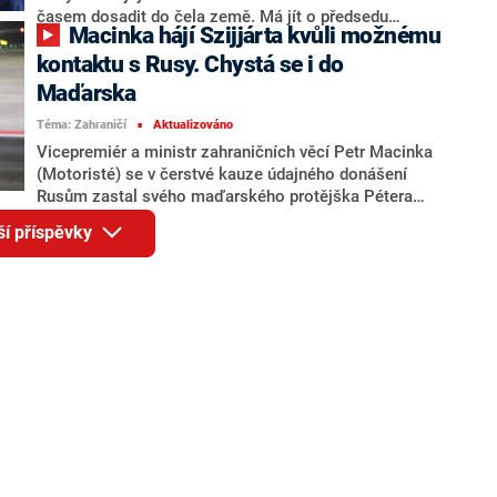
časem dosadit do čela země. Má jít o předsedu
Macinka hájí Szijjárta kvůli možnému
tamního parlamentu Mohammada Baghera Ghalibafa,
informuje web Politico. Ten přitom v uplynulých
kontaktu s Rusy. Chystá se i do
týdnech hrozil USA odvetným útokem, ačkoliv tak
Maďarska
činili všichni představitelé vládnoucího režimu.
Téma: Zahraničí
Aktualizováno
Naopak ze hry má být syn posledního íránského šáha
■
Réza Pahlaví.
Vicepremiér a ministr zahraničních věcí Petr Macinka
(Motoristé) se v čerstvé kauze údajného donášení
Rusům zastal svého maďarského protějška Pétera
Szijjárta. Deník Washington Post (WP), který
ší příspěvky
informaci přinesl, lídr Motoristů nepovažuje za
„nejdůvěryhodnější“ a kauzu označuje za „snahu
poškodit stranu Fidesz“ před parlamentními volbami.
Podle informací CNN Prima NEWS má navíc Macinka
v plánu odletět do Maďarska, aby zde Szijjárta a
premiéra Viktora Orbána podpořil.