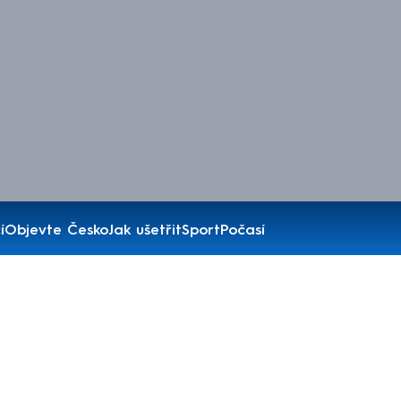
í
Objevte Česko
Jak ušetřit
Sport
Počasí