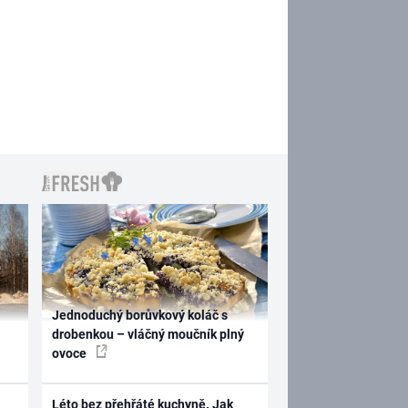
Jednoduchý borůvkový koláč s
drobenkou – vláčný moučník plný
ovoce
Léto bez přehřáté kuchyně. Jak