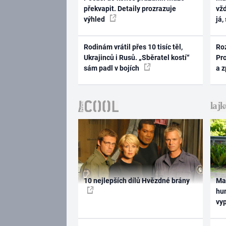
překvapit. Detaily prozrazuje
vž
výhled
já,
Rodinám vrátil přes 10 tisíc těl,
Ro
Ukrajinců i Rusů. „Sběratel kostí“
Pr
sám padl v bojích
a 
10 nejlepších dílů Hvězdné brány
Ma
hum
vy