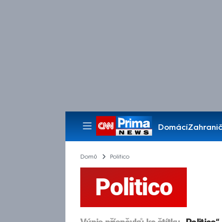
Domácí
Zahranič
Pořady
Domů
Politico
Politico