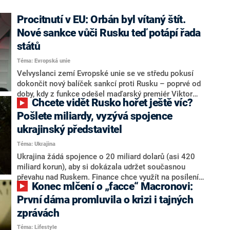
Procitnutí v EU: Orbán byl vítaný štít.
Nové sankce vůči Rusku teď potápí řada
států
Téma: Evropská unie
Velvyslanci zemí Evropské unie se ve středu pokusí
dokončit nový balíček sankcí proti Rusku – poprvé od
doby, kdy z funkce odešel maďarský premiér Viktor
Chcete vidět Rusko hořet ještě víc?
Orbán, který dlouhodobě brzdil tvrdší postup vůči
Moskvě. Při jednání ale některé státy stále prosazují
Pošlete miliardy, vyzývá spojence
výjimky, protože se obávají dopadů na vlastní
ukrajinský představitel
energetiku, banky, lodní dopravu nebo rybářský
Téma: Ukrajina
průmysl, píše web Politico.
Ukrajina žádá spojence o 20 miliard dolarů (asi 420
miliard korun), aby si dokázala udržet současnou
převahu nad Ruskem. Finance chce využít na posílení
Konec mlčení o „facce“ Macronovi:
protivzdušné obrany a nákup dronů, munice a dalšího
vybavení, píše web Politico. O navýšení pomoci se má
První dáma promluvila o krizi i tajných
jednat na setkání spojenců NATO. Odborníci
zprávách
upozorňují, že okno příležitosti se může rychle uzavřít,
Téma: Lifestyle
pokud okupanti získají čas k adaptaci.