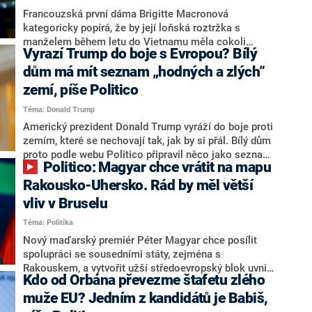
Francouzská první dáma Brigitte Macronová
kategoricky popírá, že by její loňská roztržka s
manželem během letu do Vietnamu měla cokoli
Vyrazí Trump do boje s Evropou? Bílý
společného s herečkou Golšifte Farahaníovou. S
odvoláním na zdroj z okolí první dámy o tom
dům má mít seznam „hodných a zlých“
informoval web Politico. Spekulace o tom, že měl
zemí, píše Politico
prezident Emmanuel Macron s herečkou platonický
Téma: Donald Trump
románek, rozvířil ve své nové knize Téměř dokonalý
pár novinář Florian Tardif.
Americký prezident Donald Trump vyráží do boje proti
zemím, které se nechovají tak, jak by si přál. Bílý dům
proto podle webu Politico připravil něco jako seznam
Politico: Magyar chce vrátit na mapu
„zlobivých a hodných“ zemí NATO. Trumpovi mimo
jiné vadí, že Evropa nepodpořila jeho válku proti Íránu
Rakousko-Uhersko. Rád by měl větší
a že některé členské země aliance nevydávají na
vliv v Bruselu
obranu pět procent z HDP.
Téma: Politika
Nový maďarský premiér Péter Magyar chce posílit
spolupráci se sousedními státy, zejména s
Rakouskem, a vytvořit užší středoevropský blok uvnitř
Kdo od Orbána převezme štafetu zlého
EU, píše web Politico. Jeho plán stojí na
ekonomických vazbách, společné historii a snaze
muže EU? Jedním z kandidátů je Babiš,
získat větší vliv v Bruselu. Zároveň ale naráží na