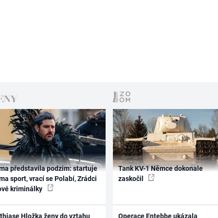
ma představila podzim: startuje
Tank KV-1 Němce dokonale
ma sport, vrací se Polabí, Zrádci
zaskočil
ové kriminálky
thiase Hložka ženy do vztahu
Operace Entebbe ukázala