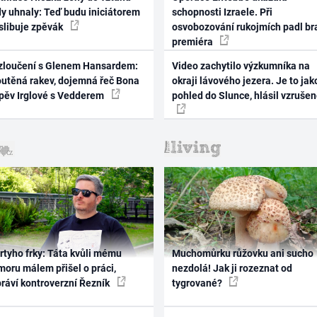
dy uhnaly: Teď budu iniciátorem
schopnosti Izraele. Při
 slibuje zpěvák
osvobozování rukojmích padl br
premiéra
zloučení s Glenem Hansardem:
Video zachytilo výzkumníka na
outěná rakev, dojemná řeč Bona
okraji lávového jezera. Je to jak
zpěv Irglové s Vedderem
pohled do Slunce, hlásil vzruše
rtyho frky: Táta kvůli mému
Muchomůrku růžovku ani sucho
oru málem přišel o práci,
nezdolá! Jak ji rozeznat od
práví kontroverzní Řezník
tygrované?