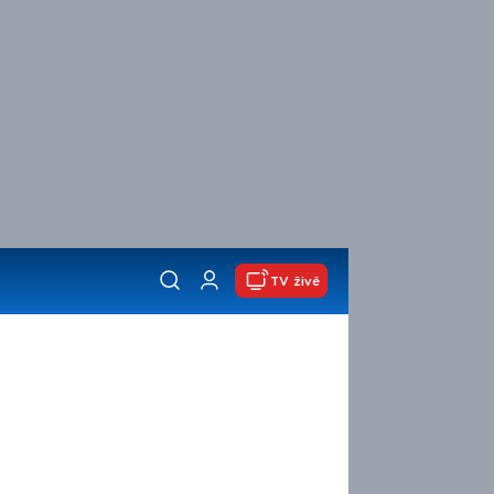
TV živě