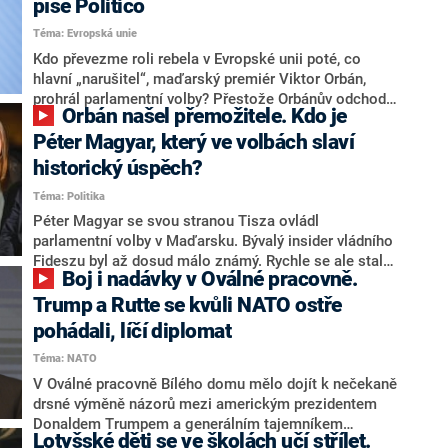
píše Politico
rozdílné postoje regionálních zemí v klíčových
Téma: Evropská unie
otázkách.
Kdo převezme roli rebela v Evropské unii poté, co
hlavní „narušitel“, maďarský premiér Viktor Orbán,
prohrál parlamentní volby? Přestože Orbánův odchod
Orbán našel přemožitele. Kdo je
může usnadnit rozhodování, v Evropské radě zůstává
několik lídrů, kteří by mohli v blokování společných
Péter Magyar, který ve volbách slaví
kroků pokračovat, všímá si web Politico. Jedním z
historický úspěch?
nich je i český premiér Andrej Babiš.
Téma: Politika
Péter Magyar se svou stranou Tisza ovládl
parlamentní volby v Maďarsku. Bývalý insider vládního
Fideszu byl až dosud málo známý. Rychle se ale stal
Boj i nadávky v Oválné pracovně.
hlavním vyzyvatelem premiéra Viktora Orbána, když
dokázal mobilizovat široké spektrum voličů. Jeho
Trump a Rutte se kvůli NATO ostře
vzestup odstartovala tajná nahrávka exmanželky Judit
pohádali, líčí diplomat
Vargaové, která odhalovala možné zásahy vlády do
Téma: NATO
korupční kauzy. Historický úspěch 45letého lídra
může přepsat podobu maďarské politiky i vztahů
V Oválné pracovně Bílého domu mělo dojít k nečekaně
země s EU, píše Politico.
drsné výměně názorů mezi americkým prezidentem
Donaldem Trumpem a generálním tajemníkem
Lotyšské děti se ve školách učí střílet.
Severoatlantské aliance Markem Ruttem. Informuje o