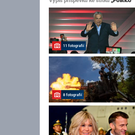
Výpis příspěvků ke štítku
„Politico“
11 fotografií
8 fotografií