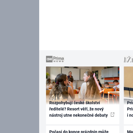
Rozpohybují české školství
Pri
ředitelé? Resort věří, že nový
Pri
nástroj utne nekonečné debaty
i n
Počasí do konce prázdnin může
Ma