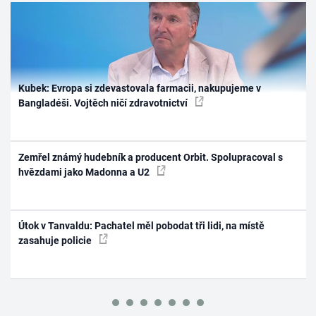
Kubek: Evropa si zdevastovala farmacii, nakupujeme v
Bangladéši. Vojtěch ničí zdravotnictví
Zemřel známý hudebník a producent Orbit. Spolupracoval s
hvězdami jako Madonna a U2
Útok v Tanvaldu: Pachatel měl pobodat tři lidi, na místě
zasahuje policie