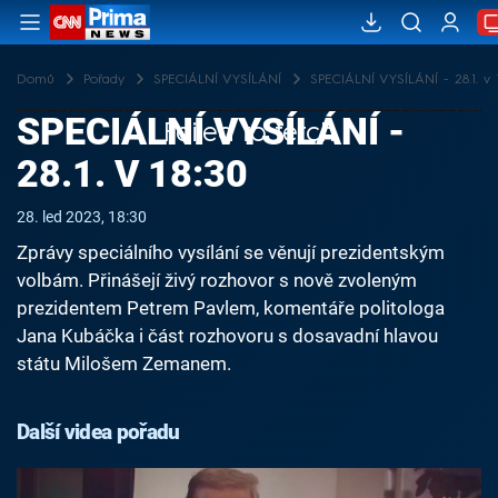
Domů
Pořady
SPECIÁLNÍ VYSÍLÁNÍ
SPECIÁLNÍ VYSÍLÁNÍ - 28.1. v 1
SPECIÁLNÍ VYSÍLÁNÍ -
Failed to fetch
28.1. V 18:30
28. led 2023, 18:30
Zprávy speciálního vysílání se věnují prezidentským
volbám. Přinášejí živý rozhovor s nově zvoleným
prezidentem Petrem Pavlem, komentáře politologa
Jana Kubáčka i část rozhovoru s dosavadní hlavou
státu Milošem Zemanem.
Další videa pořadu