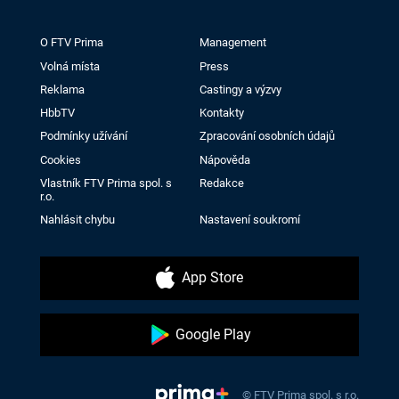
O FTV Prima
Management
Volná místa
Press
Reklama
Castingy a výzvy
HbbTV
Kontakty
Podmínky užívání
Zpracování osobních údajů
Cookies
Nápověda
Vlastník FTV Prima spol. s
Redakce
r.o.
Nahlásit chybu
Nastavení soukromí
App Store
Google Play
© FTV Prima spol. s r.o.