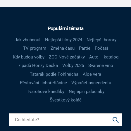
Populární témata
Jak zhubnout
Nejlepší filmy 2024
Nejlepší horory
TV program
Změna času
Partie
Počasí
Kdy budou volby
ZOO Nové začátky
Auto – katalog
7 pádů Honzy Dědka
Volby 2025
Svařené víno
Tatarák podle Pohlreicha
Aloe vera
Pěstování lichořeřišnice
Výpočet ascendentu
Tvarohové knedlíky
Nejlepší palačinky
Švestkový koláč