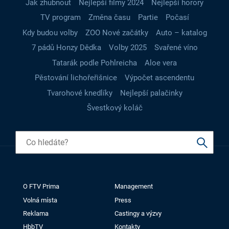
Jak zhubnout
Nejlepší filmy 2024
Nejlepší horory
TV program
Změna času
Partie
Počasí
Kdy budou volby
ZOO Nové začátky
Auto – katalog
7 pádů Honzy Dědka
Volby 2025
Svařené víno
Tatarák podle Pohlreicha
Aloe vera
Pěstování lichořeřišnice
Výpočet ascendentu
Tvarohové knedlíky
Nejlepší palačinky
Švestkový koláč
O FTV Prima
Management
Volná místa
Press
Reklama
Castingy a výzvy
HbbTV
Kontakty