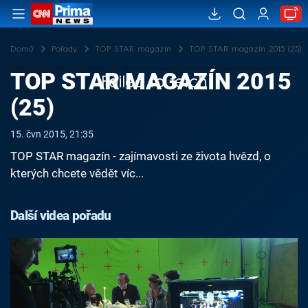
Domů
Pořady
TOP STAR magazín
TOP STAR magazín 2015 (25)
TOP STAR MAGAZÍN 2015
Failed to fetch
(25)
15. čvn 2015, 21:35
TOP STAR magazín - zajímavosti ze života hvězd, o
kterých chcete vědět víc...
Další videa pořadu