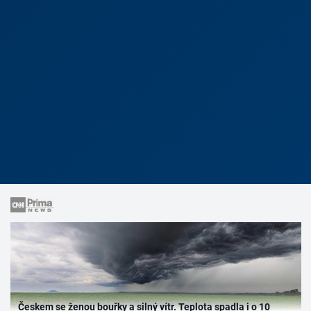
Českem se ženou bouřky a silný vítr. Teplota spadla i o 10