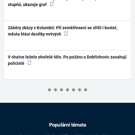
stupňů, ukazuje graf
Záběry zkázy v Kolumbii: Při zemětřesení se zřítil i kostel,
města hlásí desítky mrtvých
V chatce leželo ohořelé tělo. Po požáru u Dobřichovic zasahují
policisté
Populární témata