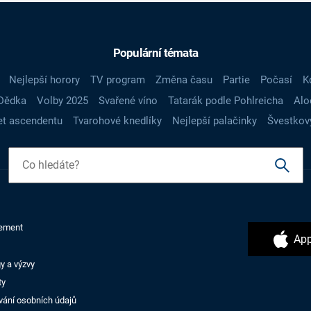
Populární témata
Nejlepší horory
TV program
Změna času
Partie
Počasí
K
Dědka
Volby 2025
Svařené víno
Tatarák podle Pohlreicha
Alo
t ascendentu
Tvarohové knedlíky
Nejlepší palačinky
Švestkov
ement
App
y a výzvy
ty
vání osobních údajů