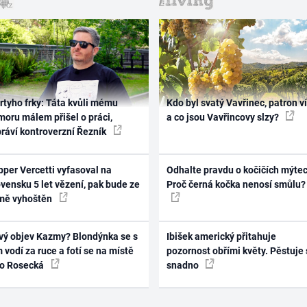
rtyho frky: Táta kvůli mému
Kdo byl svatý Vavřinec, patron v
oru málem přišel o práci,
a co jsou Vavřincovy slzy?
práví kontroverzní Řezník
per Vercetti vyfasoval na
Odhalte pravdu o kočičích mýtec
vensku 5 let vězení, pak bude ze
Proč černá kočka nenosí smůlu?
mě vyhoštěn
vý objev Kazmy? Blondýnka se s
Ibišek americký přitahuje
 vodí za ruce a fotí se na místě
pozornost obřími květy. Pěstuje 
ko Rosecká
snadno