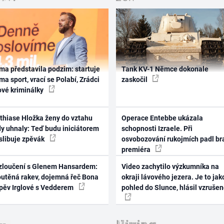
ma představila podzim: startuje
Tank KV-1 Němce dokonale
ma sport, vrací se Polabí, Zrádci
zaskočil
ové kriminálky
thiase Hložka ženy do vztahu
Operace Entebbe ukázala
dy uhnaly: Teď budu iniciátorem
schopnosti Izraele. Při
 slibuje zpěvák
osvobozování rukojmích padl br
premiéra
zloučení s Glenem Hansardem:
Video zachytilo výzkumníka na
outěná rakev, dojemná řeč Bona
okraji lávového jezera. Je to jak
zpěv Irglové s Vedderem
pohled do Slunce, hlásil vzruše