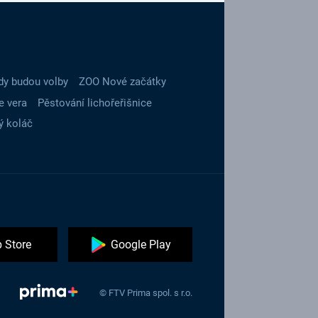
dy budou volby
ZOO Nové začátky
e vera
Pěstování lichořeřišnice
ý koláč
 Store
Google Play
© FTV Prima spol. s r.o.