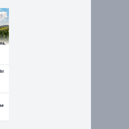
ína,
h!
se