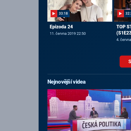
33:18
32:
Epizoda 24
TOP S
(S1E23
11. června 2019 22:50
4. červn
S
Nejnovější videa