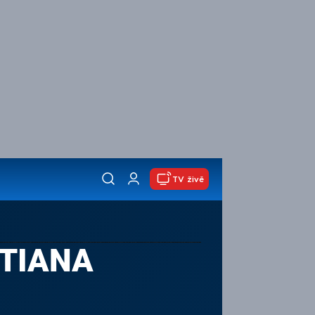
TV živě
ATIANA