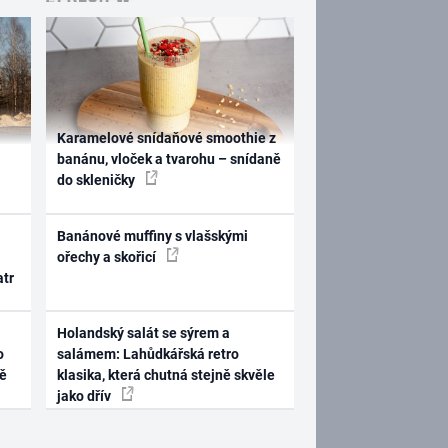
Karamelové snídaňové smoothie z
banánu, vloček a tvarohu – snídaně
do skleničky
Banánové muffiny s vlašskými
ořechy a skořicí
atr
Holandský salát se sýrem a
o
salámem: Lahůdkářská retro
ně
klasika, která chutná stejně skvěle
jako dřív