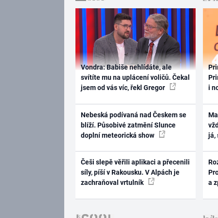
Vondra: Babiše nehlídáte, ale
Pri
svítíte mu na uplácení voličů. Čekal
Pri
jsem od vás víc, řekl Gregor
i n
Nebeská podívaná nad Českem se
Ma
blíží. Působivé zatmění Slunce
vž
doplní meteorická show
já,
Češi slepě věřili aplikaci a přecenili
Ro
síly, píší v Rakousku. V Alpách je
Pr
zachraňoval vrtulník
a 