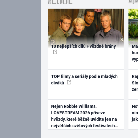
10 nejlepších dílů Hvězdné brány
Ma
hum
vy
TOP filmy a seriály podle mladých
Rap
diváků
Slo
ze
Nejen Robbie Williams.
No
LOVESTREAM 2026 přiveze
ním
hvězdy, které běžně uvidíte jen na
ja
největších světových festivalech