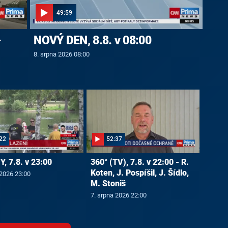
49:59
-
NOVÝ DEN, 8.8. v 08:00
8. srpna 2026 08:00
22
52:37
, 7.8. v 23:00
360° (TV), 7.8. v 22:00 - R.
Koten, J. Pospíšil, J. Šídlo,
 2026 23:00
M. Stoniš
7. srpna 2026 22:00