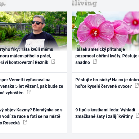
rtyho frky: Táta kvůli mému
Ibišek americký přitahuje
oru málem přišel o práci,
pozornost obřími květy. Pěstuje 
práví kontroverzní Řezník
snadno
per Vercetti vyfasoval na
Pěstujte brusinky! Na co je dobr
vensku 5 let vězení, pak bude ze
hořce kyselé červené ovoce?
mě vyhoštěn
vý objev Kazmy? Blondýnka se s
9 tipů s kostkami ledu: Vyhladí
 vodí za ruce a fotí se na místě
zmačkané šaty i zalijí květiny
ko Rosecká