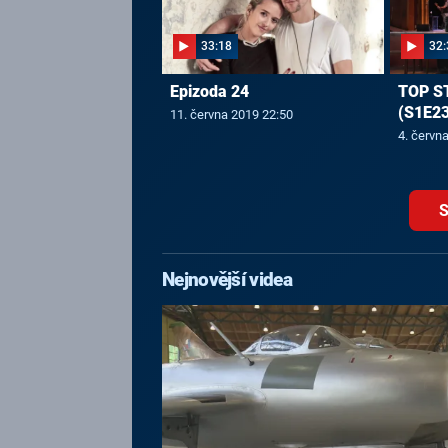
33:18
32:
Epizoda 24
TOP S
(S1E23
11. června 2019 22:50
4. červn
S
Nejnovější videa