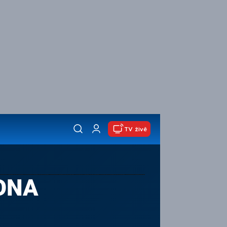
TV živě
LONA