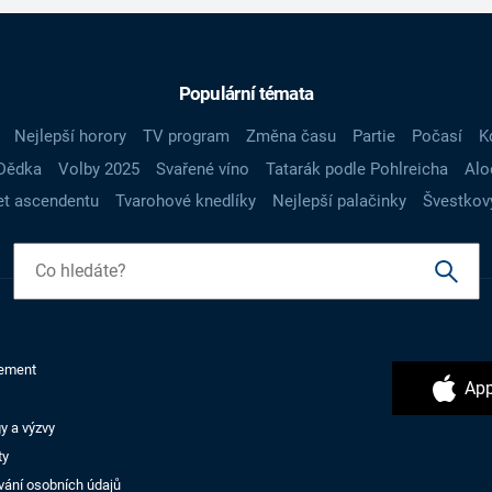
Populární témata
Nejlepší horory
TV program
Změna času
Partie
Počasí
K
Dědka
Volby 2025
Svařené víno
Tatarák podle Pohlreicha
Alo
t ascendentu
Tvarohové knedlíky
Nejlepší palačinky
Švestkov
ement
App
y a výzvy
ty
vání osobních údajů