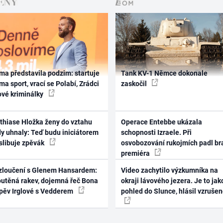
ma představila podzim: startuje
Tank KV-1 Němce dokonale
ma sport, vrací se Polabí, Zrádci
zaskočil
ové kriminálky
thiase Hložka ženy do vztahu
Operace Entebbe ukázala
dy uhnaly: Teď budu iniciátorem
schopnosti Izraele. Při
 slibuje zpěvák
osvobozování rukojmích padl br
premiéra
zloučení s Glenem Hansardem:
Video zachytilo výzkumníka na
outěná rakev, dojemná řeč Bona
okraji lávového jezera. Je to jak
zpěv Irglové s Vedderem
pohled do Slunce, hlásil vzruše