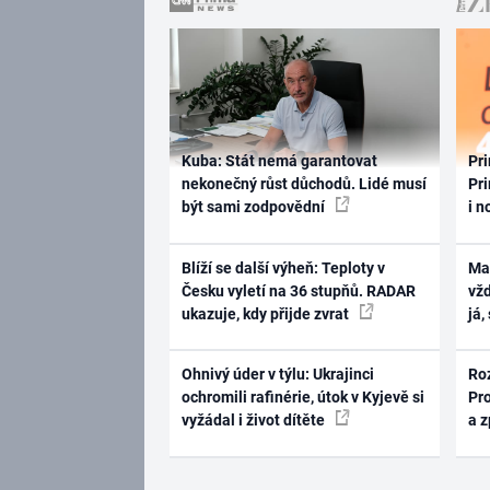
Kuba: Stát nemá garantovat
Pri
nekonečný růst důchodů. Lidé musí
Pri
být sami zodpovědní
i n
Blíží se další výheň: Teploty v
Ma
Česku vyletí na 36 stupňů. RADAR
vž
ukazuje, kdy přijde zvrat
já,
Ohnivý úder v týlu: Ukrajinci
Ro
ochromili rafinérie, útok v Kyjevě si
Pr
vyžádal i život dítěte
a 