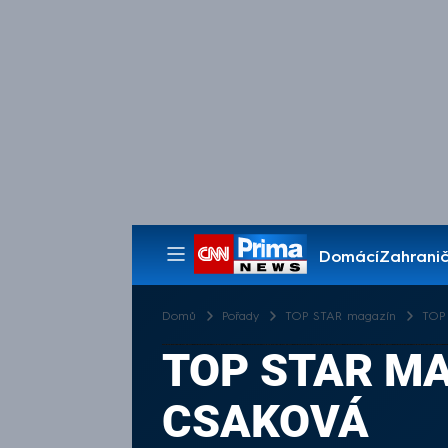
Domácí
Zahranič
Pořady
Domů
Pořady
TOP STAR magazín
TOP 
TOP STAR MAG
CSAKOVÁ