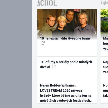
10 nejlepších dílů Hvězdné brány
Ma
hum
vy
TOP filmy a seriály podle mladých
Rap
diváků
Slo
ze
Nejen Robbie Williams.
No
LOVESTREAM 2026 přiveze
ním
hvězdy, které běžně uvidíte jen na
ja
největších světových festivalech