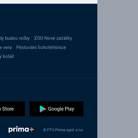
dy budou volby
ZOO Nové začátky
e vera
Pěstování lichořeřišnice
ý koláč
 Store
Google Play
© FTV Prima spol. s r.o.