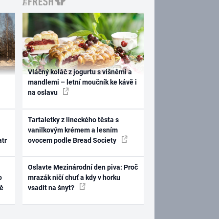
Vláčný koláč z jogurtu s višněmi a
mandlemi – letní moučník ke kávě i
na oslavu
Tartaletky z lineckého těsta s
vanilkovým krémem a lesním
atr
ovocem podle Bread Society
Oslavte Mezinárodní den piva: Proč
o
mrazák ničí chuť a kdy v horku
ně
vsadit na šnyt?