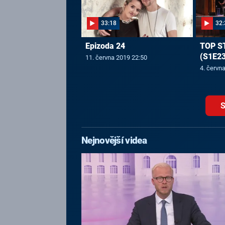
33:18
32:
Epizoda 24
TOP S
(S1E23
11. června 2019 22:50
4. červn
S
Nejnovější videa