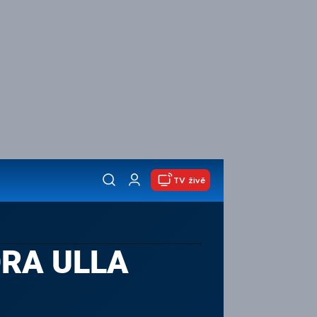
TV živě
ORA ULLA