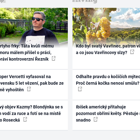
rtyho frky: Táta kvůli mému
Kdo byl svatý Vavřinec, patron v
oru málem přišel o práci,
a co jsou Vavřincovy slzy?
práví kontroverzní Řezník
per Vercetti vyfasoval na
Odhalte pravdu o kočičích mýtec
vensku 5 let vězení, pak bude ze
Proč černá kočka nenosí smůlu?
mě vyhoštěn
vý objev Kazmy? Blondýnka se s
Ibišek americký přitahuje
 vodí za ruce a fotí se na místě
pozornost obřími květy. Pěstuje 
ko Rosecká
snadno