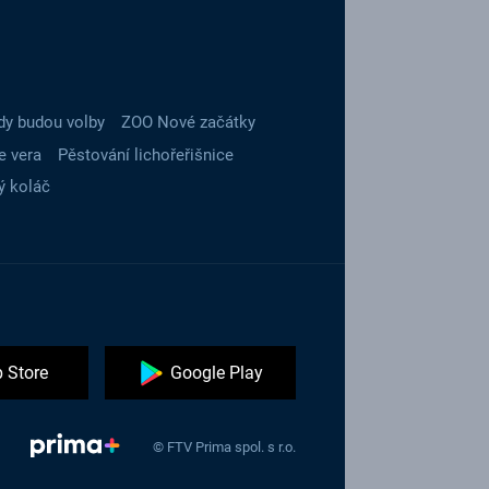
dy budou volby
ZOO Nové začátky
e vera
Pěstování lichořeřišnice
ý koláč
 Store
Google Play
© FTV Prima spol. s r.o.