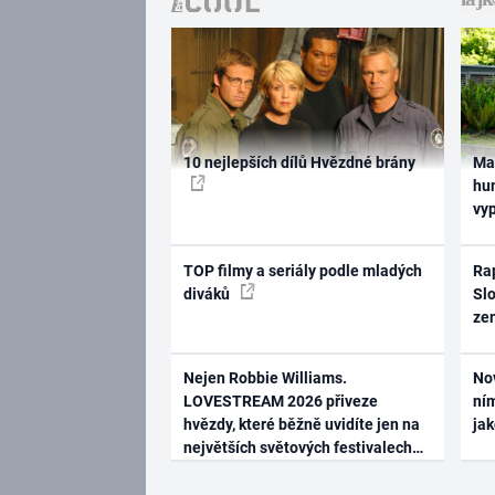
10 nejlepších dílů Hvězdné brány
Ma
hum
vy
TOP filmy a seriály podle mladých
Rap
diváků
Slo
ze
Nejen Robbie Williams.
No
LOVESTREAM 2026 přiveze
ním
hvězdy, které běžně uvidíte jen na
ja
největších světových festivalech