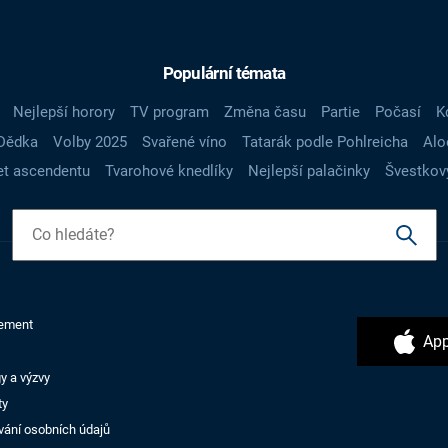
Populární témata
Nejlepší horory
TV program
Změna času
Partie
Počasí
K
Dědka
Volby 2025
Svařené víno
Tatarák podle Pohlreicha
Alo
t ascendentu
Tvarohové knedlíky
Nejlepší palačinky
Švestkov
ement
App
y a výzvy
ty
vání osobních údajů