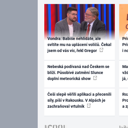
Vondra: Babiše nehlídáte, ale
Pri
svítíte mu na uplácení voličů. Čekal
Pri
jsem od vás víc, řekl Gregor
i n
Nebeská podívaná nad Českem se
Ma
blíží. Působivé zatmění Slunce
vž
doplní meteorická show
já,
Češi slepě věřili aplikaci a přecenili
Ro
síly, píší v Rakousku. V Alpách je
Pr
zachraňoval vrtulník
a 