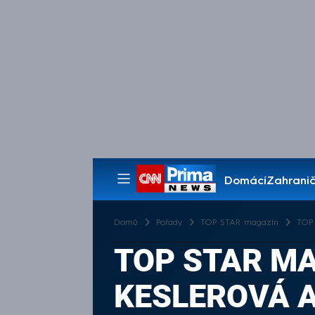
Domácí
Zahranič
Pořady
Domů
Pořady
TOP STAR magazín
TOP 
TOP STAR MA
KESLEROVÁ 