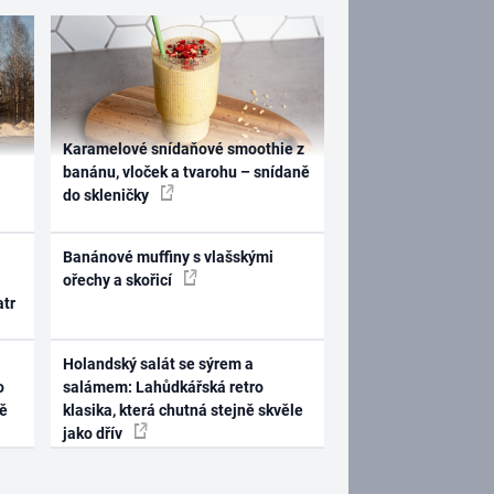
Karamelové snídaňové smoothie z
banánu, vloček a tvarohu – snídaně
do skleničky
Banánové muffiny s vlašskými
ořechy a skořicí
atr
Holandský salát se sýrem a
o
salámem: Lahůdkářská retro
ně
klasika, která chutná stejně skvěle
jako dřív