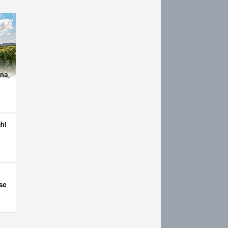
ína,
h!
se