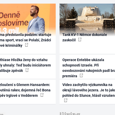
ma představila podzim: startuje
Tank KV-1 Němce dokonale
ma sport, vrací se Polabí, Zrádci
zaskočil
ové kriminálky
thiase Hložka ženy do vztahu
Operace Entebbe ukázala
dy uhnaly: Teď budu iniciátorem
schopnosti Izraele. Při
 slibuje zpěvák
osvobozování rukojmích padl br
premiéra
zloučení s Glenem Hansardem:
Video zachytilo výzkumníka na
outěná rakev, dojemná řeč Bona
okraji lávového jezera. Je to jak
zpěv Irglové s Vedderem
pohled do Slunce, hlásil vzruše