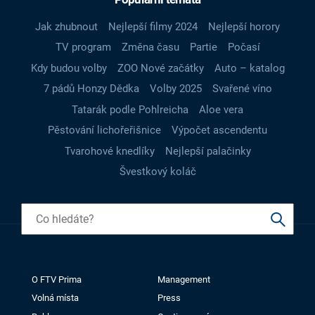
Jak zhubnout
Nejlepší filmy 2024
Nejlepší horory
TV program
Změna času
Partie
Počasí
Kdy budou volby
ZOO Nové začátky
Auto – katalog
7 pádů Honzy Dědka
Volby 2025
Svařené víno
Tatarák podle Pohlreicha
Aloe vera
Pěstování lichořeřišnice
Výpočet ascendentu
Tvarohové knedlíky
Nejlepší palačinky
Švestkový koláč
O FTV Prima
Management
Volná místa
Press