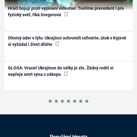
Hráči bojují proti vypínání videoher. Tvoříme precedent i pro
fyzický svět, říká Gregorová
Ohnivý úder v týlu: Ukrajinci ochromili rafinérie, útok v Kyjevě
si vyžádal i život dítěte
GLOSA: Vracet Ukrajince do války je zlo. Žádný rodič si
nepřeje smrt syna v zákopu
Populární témata