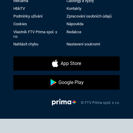
Reklama
Castingy a výzvy
HbbTV
Kontakty
Podmínky užívání
Zpracování osobních údajů
Cookies
Nápověda
Vlastník FTV Prima spol. s
Redakce
r.o.
Nahlásit chybu
Nastavení soukromí
App Store
Google Play
© FTV Prima spol. s r.o.