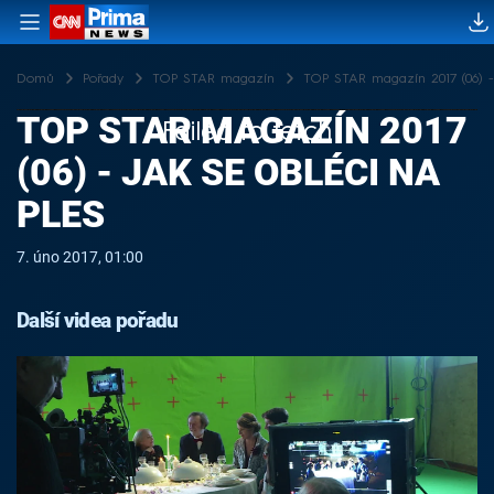
Domů
Pořady
TOP STAR magazín
TOP STAR magazín 2017 (06) - 
TOP STAR MAGAZÍN 2017
Failed to fetch
(06) - JAK SE OBLÉCI NA
PLES
7. úno 2017, 01:00
Další videa pořadu