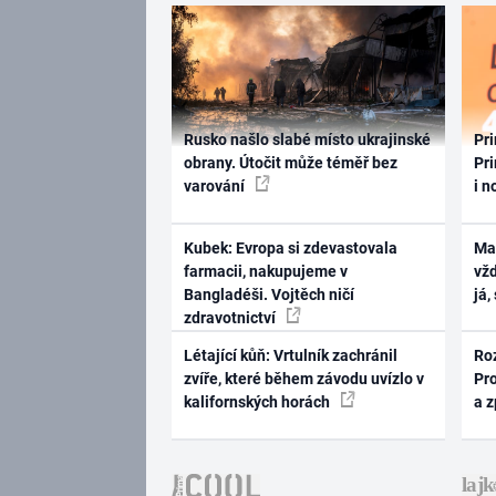
Rusko našlo slabé místo ukrajinské
Pri
obrany. Útočit může téměř bez
Pri
varování
i n
Kubek: Evropa si zdevastovala
Ma
farmacii, nakupujeme v
vž
Bangladéši. Vojtěch ničí
já,
zdravotnictví
Létající kůň: Vrtulník zachránil
Ro
zvíře, které během závodu uvízlo v
Pr
kalifornských horách
a 