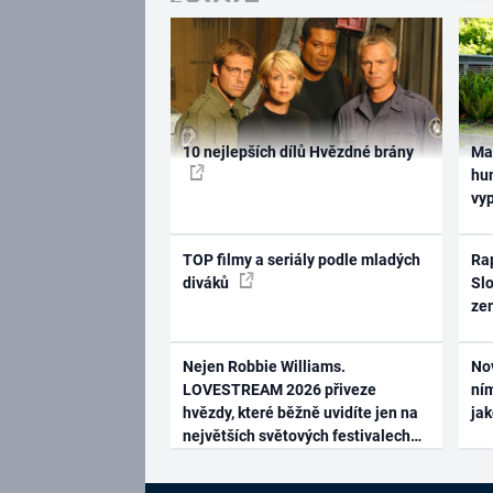
10 nejlepších dílů Hvězdné brány
Ma
hum
vy
TOP filmy a seriály podle mladých
Rap
diváků
Slo
ze
Nejen Robbie Williams.
No
LOVESTREAM 2026 přiveze
ním
hvězdy, které běžně uvidíte jen na
ja
největších světových festivalech