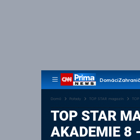
Domácí
Zahranič
Pořady
Domů
Pořady
TOP STAR magazín
TOP 
TOP STAR MA
AKADEMIE 8 