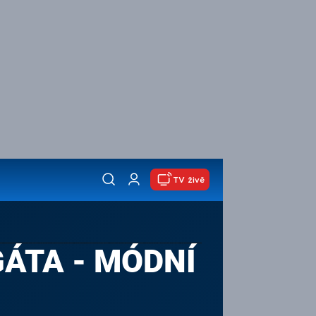
TV živě
GÁTA - MÓDNÍ