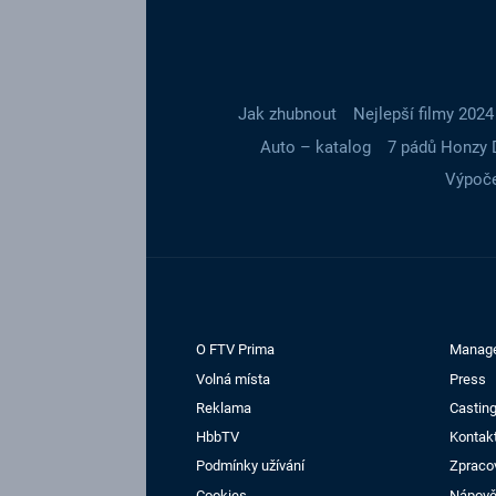
Jak zhubnout
Nejlepší filmy 2024
Auto – katalog
7 pádů Honzy 
Výpoče
O FTV Prima
Manag
Volná místa
Press
Reklama
Casting
HbbTV
Kontak
Podmínky užívání
Zpraco
Cookies
Nápov