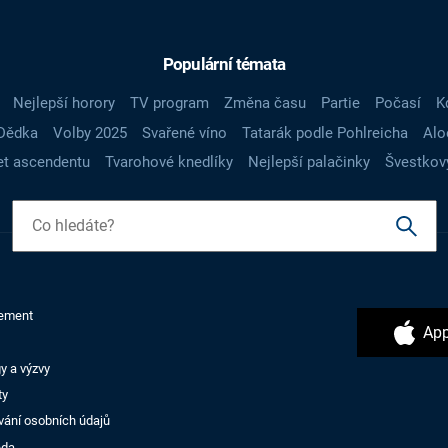
Populární témata
Nejlepší horory
TV program
Změna času
Partie
Počasí
K
Dědka
Volby 2025
Svařené víno
Tatarák podle Pohlreicha
Alo
t ascendentu
Tvarohové knedlíky
Nejlepší palačinky
Švestkov
ement
App
y a výzvy
ty
vání osobních údajů
ěda