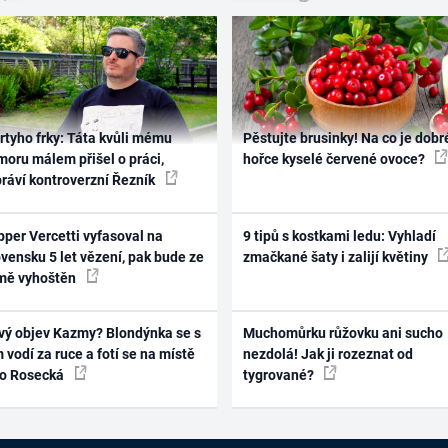
rtyho frky: Táta kvůli mému
Pěstujte brusinky! Na co je dobr
oru málem přišel o práci,
hořce kyselé červené ovoce?
práví kontroverzní Řezník
per Vercetti vyfasoval na
9 tipů s kostkami ledu: Vyhladí
vensku 5 let vězení, pak bude ze
zmačkané šaty i zalijí květiny
mě vyhoštěn
vý objev Kazmy? Blondýnka se s
Muchomůrku růžovku ani sucho
 vodí za ruce a fotí se na místě
nezdolá! Jak ji rozeznat od
ko Rosecká
tygrované?