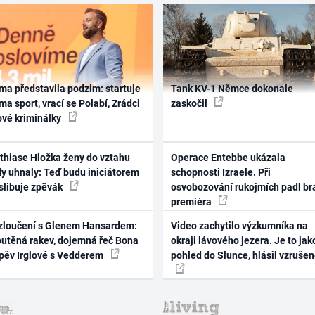
ma představila podzim: startuje
Tank KV-1 Němce dokonale
ma sport, vrací se Polabí, Zrádci
zaskočil
ové kriminálky
thiase Hložka ženy do vztahu
Operace Entebbe ukázala
dy uhnaly: Teď budu iniciátorem
schopnosti Izraele. Při
 slibuje zpěvák
osvobozování rukojmích padl br
premiéra
zloučení s Glenem Hansardem:
Video zachytilo výzkumníka na
outěná rakev, dojemná řeč Bona
okraji lávového jezera. Je to jak
zpěv Irglové s Vedderem
pohled do Slunce, hlásil vzruše