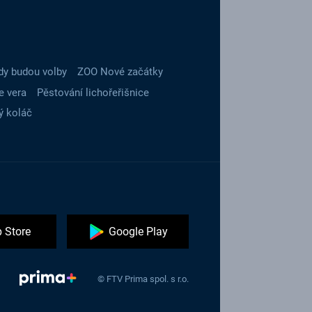
dy budou volby
ZOO Nové začátky
e vera
Pěstování lichořeřišnice
ý koláč
 Store
Google Play
© FTV Prima spol. s r.o.