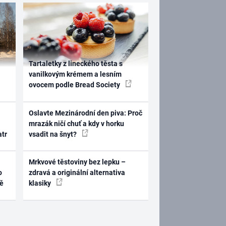
Tartaletky z lineckého těsta s
vanilkovým krémem a lesním
ovocem podle Bread Society
Oslavte Mezinárodní den piva: Proč
mrazák ničí chuť a kdy v horku
atr
vsadit na šnyt?
Mrkvové těstoviny bez lepku –
o
zdravá a originální alternativa
ně
klasiky