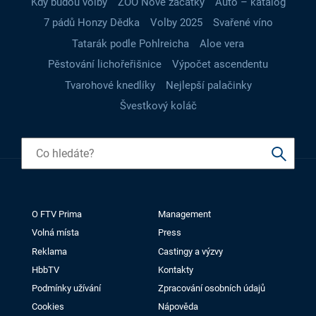
Kdy budou volby
ZOO Nové začátky
Auto – katalog
7 pádů Honzy Dědka
Volby 2025
Svařené víno
Tatarák podle Pohlreicha
Aloe vera
Pěstování lichořeřišnice
Výpočet ascendentu
Tvarohové knedlíky
Nejlepší palačinky
Švestkový koláč
O FTV Prima
Management
Volná místa
Press
Reklama
Castingy a výzvy
HbbTV
Kontakty
Podmínky užívání
Zpracování osobních údajů
Cookies
Nápověda