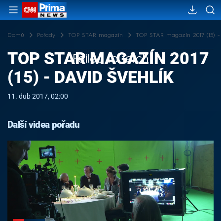
Domů
Pořady
TOP STAR magazín
TOP STAR magazín 2017 (15) - 
TOP STAR MAGAZÍN 2017
Failed to fetch
(15) - DAVID ŠVEHLÍK
11. dub 2017, 02:00
Další videa pořadu