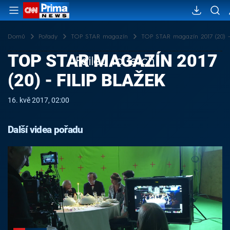
Domů
Pořady
TOP STAR magazín
TOP STAR magazín 2017 (20) - 
TOP STAR MAGAZÍN 2017
Failed to fetch
(20) - FILIP BLAŽEK
16. kvě 2017, 02:00
Další videa pořadu