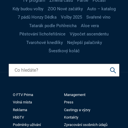
TV program
Změna času
Partie
Počasí
Kdy budou volby
ZOO Nové začátky
Auto – katalog
7 pádů Honzy Dědka
Volby 2025
Svařené víno
Tatarák podle Pohlreicha
Aloe vera
Pěstování lichořeřišnice
Výpočet ascendentu
Tvarohové knedlíky
Nejlepší palačinky
Švestkový koláč
O FTV Prima
Management
Volná místa
Press
Reklama
Castingy a výzvy
HbbTV
Kontakty
Podmínky užívání
Zpracování osobních údajů