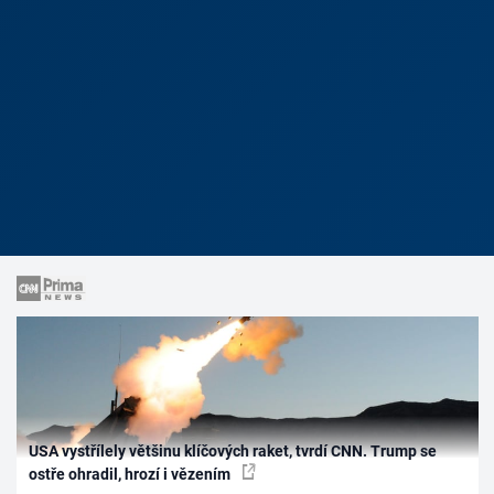
USA vystřílely většinu klíčových raket, tvrdí CNN. Trump se
ostře ohradil, hrozí i vězením