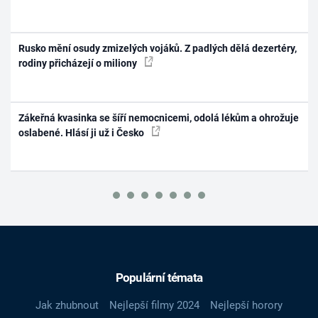
Rusko mění osudy zmizelých vojáků. Z padlých dělá dezertéry,
rodiny přicházejí o miliony
Zákeřná kvasinka se šíří nemocnicemi, odolá lékům a ohrožuje
oslabené. Hlásí ji už i Česko
Populární témata
Jak zhubnout
Nejlepší filmy 2024
Nejlepší horory