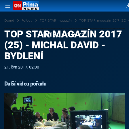
Domů
Pořady
TOP STAR magazín
TOP STAR magazín 2017 (25) -
TOP STAR MAGAZÍN 2017
Failed to fetch
(25) - MICHAL DAVID -
BYDLENÍ
21. čvn 2017, 02:00
Další videa pořadu