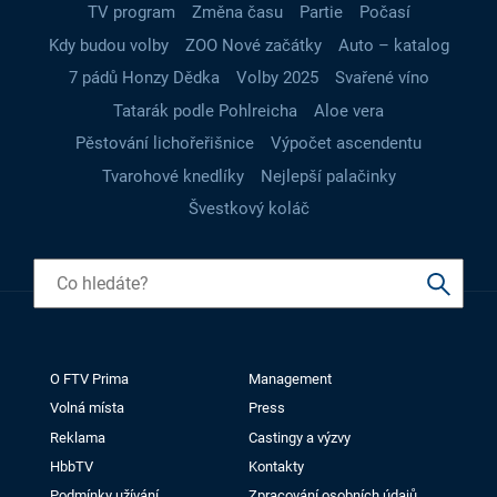
TV program
Změna času
Partie
Počasí
Kdy budou volby
ZOO Nové začátky
Auto – katalog
7 pádů Honzy Dědka
Volby 2025
Svařené víno
Tatarák podle Pohlreicha
Aloe vera
Pěstování lichořeřišnice
Výpočet ascendentu
Tvarohové knedlíky
Nejlepší palačinky
Švestkový koláč
O FTV Prima
Management
Volná místa
Press
Reklama
Castingy a výzvy
HbbTV
Kontakty
Podmínky užívání
Zpracování osobních údajů